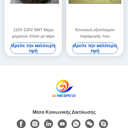
110V 220V SMT Μέρη
Επισκευή εξοπλισμού
μηχανών πλοίο με αέρα
παραγωγής που
ολοκληρωμένη υπηρεσία
χρησιμοποιείται σε καλή
Βρείτε την καλύτερη
Βρείτε την καλύτερη
διδασκαλίας πεδίου που
κατάσταση, σχεδιασμένο για
τιμή
τιμή
υποστηρίζει προηγμένες
ακρίβεια και σταθερή
διαδικασίες κατασκευής PCB
απόδοση στις γραμμές
παραγωγής
Μέσα Κοινωνικής Δικτύωσης