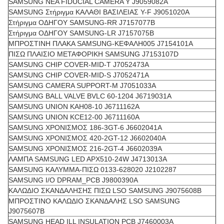
SAMSUNG ΝΕΑ FIDUCIAL CAMERA Y J9059082A
SAMSUNG Στήριγμα ΚΑΛΑΘΙ ΒΑΣΙΛΕΙΑΣ Y-F J9051020A
Στήριγμα ΟΔΗΓΟΥ SAMSUNG-RR J7157077B
Στήριγμα ΟΔΗΓΟΥ SAMSUNG-LR J7157075B
ΜΠΡΟΣΤΙΝΗ ΠΛΑΚΑ SAMSUNG-ΚΕΦΑΛΗ005 J7154101A
ΠΙΣΩ ΠΛΑΙΣΙΟ ΜΕΤΑΦΟΡΙΚΗ SAMSUNG J7153107D
SAMSUNG CHIP COVER-MID-T J7052473A
SAMSUNG CHIP COVER-MID-S J7052471A
SAMSUNG CAMERA SUPPORT-M J7051033A
SAMSUNG BALL VALVE BVLC 60-1204 J6719031A
SAMSUNG UNION KAH08-10 J6711162A
SAMSUNG UNION KCE12-00 J6711160A
SAMSUNG ΧΡΟΝΙΣΜΟΣ 186-3GT-6 J6602041A
SAMSUNG ΧΡΟΝΙΣΜΟΣ 420-2GT-12 J6602040A
SAMSUNG ΧΡΟΝΙΣΜΟΣ 216-2GT-4 J6602039A
ΛΑΜΠΑ SAMSUNG LED APX510-24W J4713013A
SAMSUNG ΚΑΛΥΜΜΑ-ΠΙΣΩ 0133-628020 J2102287
SAMSUNG I/O DPRAM_PCB J9800390A
ΚΑΛΩΔΙΟ ΣΚΑΝΔΑΛΗΣΗΣ ΠΙΣΩ LSO SAMSUNG J9075608B
ΜΠΡΟΣΤΙΝΟ ΚΑΛΩΔΙΟ ΣΚΑΝΔΑΛΗΣ LSO SAMSUNG
J9075607B
SAMSUNG HEAD ILL INSULATION PCB J7460003A