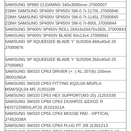
SAMSUNG SP880 CLEANING 340x3000mm J7000007
ΖΩΝΗ SAMSUNG SP400V SP450V SW-0.7t-1170L J7000846
ΖΩΝΗ SAMSUNG SP400V SP450V SW-0.7t-1145L J7000845
ΖΩΝΗ SAMSUNG SP400V SP450V SW-0.7t-800L J7000844
SAMSUNG SP400V SP450V ROLL DIA19xDIA70x350L J7000843
SAMSUNG SP400V SP450V BLADE 60x13x4 J7000842
SAMSUNG SP SQUEEGEE BLADE Y' SUS304;460x40x0.25
J7000876
SAMSUNG SP SQUEEGEE BLADE Y' SUS304;350x40x0.25
J7000862
SAMSUNG SM320 CP63 DRIVER (+.-) KL 207(6).150mm
J8001065A
SAMSUNG SM320 CP63 FITTING KQ2L04-M5/PL4-
M5M/SQL04-M5 J1301188
SAMSUNG SM320 CP63 HEX SUPPORT(M3-25) J1201038
SAMSUNG SM320 CP60 CP63 ΣΚΛΗΡΟΣ ΔΙΣΚΟΣ R
HDS722580VLAT20 J5101021A
SAMSUNG SM320 CP55 CP63 MOUSE PAD - OPTICAL
J7452038A
SAMSUNG SM320 CP55 CP63 PLUG PT 3/8 J1301213