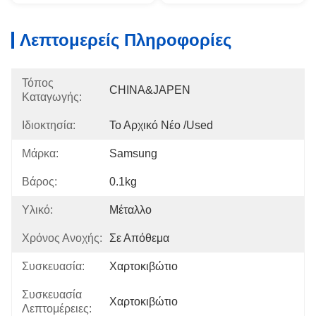
Λεπτομερείς Πληροφορίες
Τόπος
CHINA&JAPEN
Καταγωγής:
Ιδιοκτησία:
Το Αρχικό Νέο /used
Μάρκα:
Samsung
Βάρος:
0.1kg
Υλικό:
Μέταλλο
Χρόνος Ανοχής:
Σε Απόθεμα
Συσκευασία:
Χαρτοκιβώτιο
Συσκευασία
Χαρτοκιβώτιο
Λεπτομέρειες: