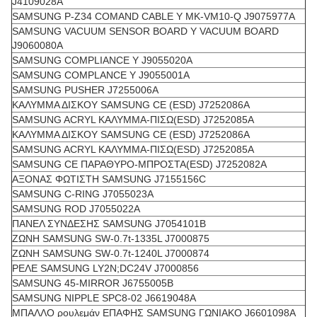
J4109028A
SAMSUNG P-Z34 COMAND CABLE Y MK-VM10-Q J9075977A
SAMSUNG VACUUM SENSOR BOARD Y VACUUM BOARD
J9060080A
SAMSUNG COMPLIANCE Y J9055020A
SAMSUNG COMPLANCE Y J9055001A
SAMSUNG PUSHER J7255006A
ΚΑΛΥΜΜΑ ΔΙΣΚΟΥ SAMSUNG CE (ESD) J7252086A
SAMSUNG ACRYL ΚΑΛΥΜΜΑ-ΠΙΣΩ(ESD) J7252085A
ΚΑΛΥΜΜΑ ΔΙΣΚΟΥ SAMSUNG CE (ESD) J7252086A
SAMSUNG ACRYL ΚΑΛΥΜΜΑ-ΠΙΣΩ(ESD) J7252085A
SAMSUNG CE ΠΑΡΑΘΥΡΟ-ΜΠΡΟΣΤΑ(ESD) J7252082A
ΑΞΟΝΑΣ ΦΩΤΙΣΤΗ SAMSUNG J7155156C
SAMSUNG C-RING J7055023A
SAMSUNG ROD J7055022A
ΠΑΝΕΛ ΣΥΝΔΕΣΗΣ SAMSUNG J7054101B
ΖΩΝΗ SAMSUNG SW-0.7t-1335L J7000875
ΖΩΝΗ SAMSUNG SW-0.7t-1240L J7000874
ΡΕΛΕ SAMSUNG LY2N;DC24V J7000856
SAMSUNG 45-MIRROR J6755005B
SAMSUNG NIPPLE SPC8-02 J6619048A
ΜΠΑΛΛΟ ρουλεμάν ΕΠΑΦΗΣ SAMSUNG ΓΩΝΙΑΚΟ J6601098A