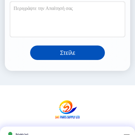
Στείλε
Μέσα Κοινωνικής Δικτύωσης
tomas