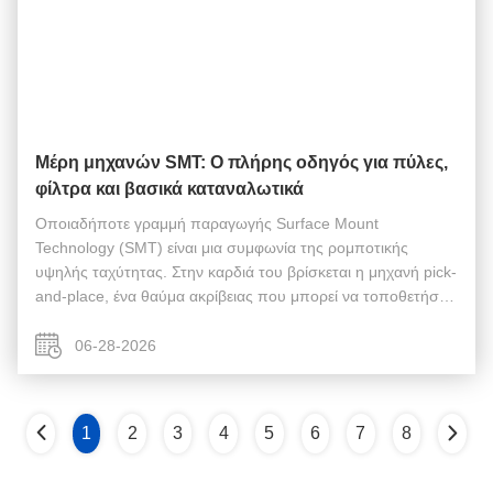
Μέρη μηχανών SMT: Ο πλήρης οδηγός για πύλες,
φίλτρα και βασικά καταναλωτικά
Οποιαδήποτε γραμμή παραγωγής Surface Mount
Technology (SMT) είναι μια συμφωνία της ρομποτικής
υψηλής ταχύτητας. Στην καρδιά του βρίσκεται η μηχανή pick-
and-place, ένα θαύμα ακρίβειας που μπορεί να τοποθετήσει
δεκάδες χιλιάδες εξαρτήματα την ώρα. Ωστόσο, ακόμη και η
πιο προηγμένη μηχανή SMT είναι τόσ...
06-28-2026
1
2
3
4
5
6
7
8