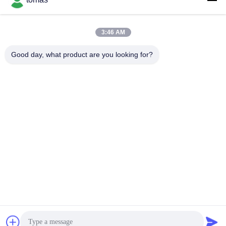
3:46 AM
Γρήγορη επικοινωνία
Good day, what product are you looking for?
Τηλεφώνημα
86--13861307079
E-mail
tomas@smtmachine-parts.com
Διεύθυνση
D-526, Haye Science Park, 93# Weihe Road, Suzhou
Industrial Park Suzhou, Jiangsu, 215127, Κίνα
Πολιτική Απορρήτου
|
Sitemap
Κίνα Καλό Ποιότητα Μέρη μηχανών SMT Προμηθευτής. 2017-
2026 SMT PARTS SUPPLY LTD Όλα. Όλα τα δικαιώματα