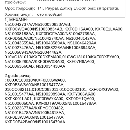
προϊόντων:
Όρος πληρωμής:
T/T, Paypal, Δυτική Ένωση όλες επιτρέπεται.
Χρονική ανοχή:
στο απόθεμα!
1, ΜΗΧΑΝΗ:
N510042737AA/N5100030833AA/B,
KXF0CWQA00/N510030834AB, KXF0DHSAA00, KXF0E1LXA00,
N510008188AA, KXF0DGFAA00/N510042739AA,
KXF0DGEAA00/N510042740AA, N510048142AA,
N510043555AA, N510043589AA, N510046420AA,
N510027476AA, N510053226AA/N510056943AA,
N510056943AA/N510044462A,
010VC181010/KXF0DXEMA00,010WC181010/KXF0DXEYA00,
N510005280AA/KXF0DWXSA00, KXF07R6AA00,
N610063660AB, N510034430AA
2.guide ράγες:
: 000JC183010//KXF0DXGWA00,
KXF0E3W8A00/N510015477AA,
010CC082111,010CC083011,010CC082101, KXF0DXGWA00,
N510015477AA, N510029898AA, KXFY006WA00,
KXFK001LA01, KXF0DWYXA00, KXF0DY1QA00,
N510006050AA, KXF0DT9AA002/N510015478AA,
N510023677AA/KXFYGC00482,
N510015478AA/N510054618AA,
KXF0E3W8A00/N510015477AA,
KXFD0E42BA00/N510015479AA.