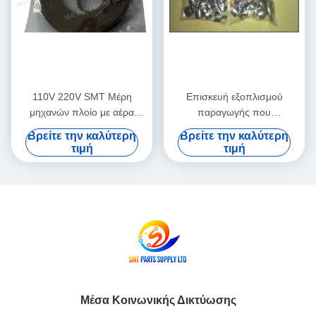
110V 220V SMT Μέρη
Επισκευή εξοπλισμού
μηχανών πλοίο με αέρα
παραγωγής που
ολοκληρωμένη υπηρεσία
χρησιμοποιείται σε καλή
Βρείτε την καλύτερη
Βρείτε την καλύτερη
διδασκαλίας πεδίου που
κατάσταση, σχεδιασμένο για
τιμή
τιμή
υποστηρίζει προηγμένες
ακρίβεια και σταθερή
διαδικασίες κατασκευής PCB
απόδοση στις γραμμές
παραγωγής
Μέσα Κοινωνικής Δικτύωσης