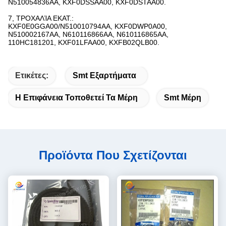
N510054836AA, KXF0DSSAA00, KXF0DSTAA00.
7, ΤΡΟΧΑΛΊΑ ΕΚΑΤ.:
KXF0E0GGA00/N510010794AA, KXF0DWP0A00,
N510002167AA, N610116866AA, N610116865AA,
110HC181201, KXF01LFAA00, KXFB02QLB00.
Ετικέτες:
Smt Εξαρτήματα
Η Επιφάνεια Τοποθετεί Τα Μέρη
Smt Μέρη
Προϊόντα Που Σχετίζονται