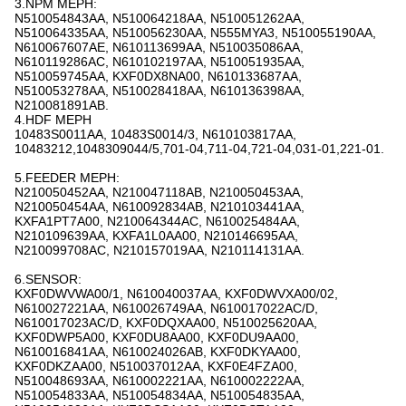
3.NPM ΜΕΡΗ:
N510054843AA, N510064218AA, N510051262AA,
N510064335AA, N510056230AA, N555MYA3, N510055190AA,
N610067607AE, N610113699AA, N510035086AA,
N610119286AC, N610102197AA, N510051935AA,
N510059745AA, KXF0DX8NA00, N610133687AA,
N510053278AA, N510028418AA, N610136398AA,
N210081891AB.
4.HDF ΜΕΡΗ
10483S0011AA, 10483S0014/3, N610103817AA,
10483212,1048309044/5,701-04,711-04,721-04,031-01,221-01.
5.FEEDER ΜΕΡΗ:
N210050452AA, N210047118AB, N210050453AA,
N210050454AA, N610092834AB, N210103441AA,
KXFA1PT7A00, N210064344AC, N610025484AA,
N210109639AA, KXFA1L0AA00, N210146695AA,
N210099708AC, N210157019AA, N210114131AA.
6.SENSOR:
KXF0DWVWA00/1, N610040037AA, KXF0DWVXA00/02,
N610027221AA, N610026749AA, N610017022AC/D,
N610017023AC/D, KXF0DQXAA00, N510025620AA,
KXF0DWP5A00, KXF0DU8AA00, KXF0DU9AA00,
N610016841AA, N610024026AB, KXF0DKYAA00,
KXF0DKZAA00, N510037012AA, KXF0E4FZA00,
N510048693AA, N610002221AA, N610002222AA,
N510054833AA, N510054834AA, N510054835AA,