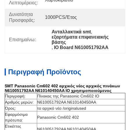
Λεπτομέρειες:
Δυνατότητα
1000PCS/έτος
Προσφοράς:
Ανταλλακτικά smt
, 
εξαρτήματα επιφανειακής 
Επισημαίνω:
βάσης
, 
IO Board N610051792AA
Περιγραφή Προϊόντος
SMT Panasonic Cm602 402 αρχικός νέος αρχικός πινάκων
N610051792AA N610140450AA IO χρησιμοποιούμενος
Περιγραφή:
Πίνακας της Panasonic Cm602 IO
Αριθμός μερών:
N610051792AA N610140450AA
Όρος:
το αρχικό νέο /originalused
Εφαρμόσιμα
Panasonic Cm602 402
πρότυπα:
Ετικέττες
N610051792AA N610140450AA