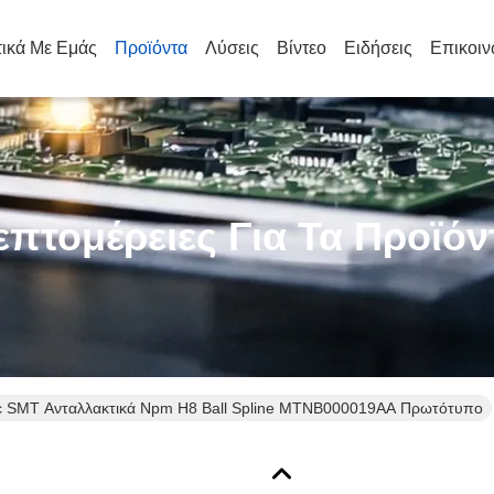
τικά Με Εμάς
Προϊόντα
Λύσεις
Βίντεο
Ειδήσεις
Επικοιν
επτομέρειες Για Τα Προϊόν
c SMT Ανταλλακτικά Npm H8 Ball Spline MTNB000019AA Πρωτότυπο