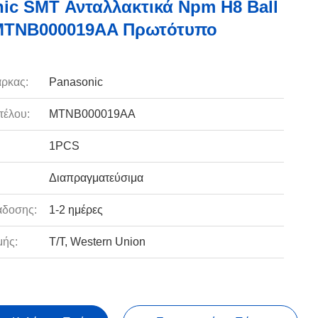
ic SMT Ανταλλακτικά Npm H8 Ball
 MTNB000019AA Πρωτότυπο
ρκας:
Panasonic
τέλου:
MTNB000019AA
1PCS
Διαπραγματεύσιμα
άδοσης:
1-2 ημέρες
ής:
T/T, Western Union