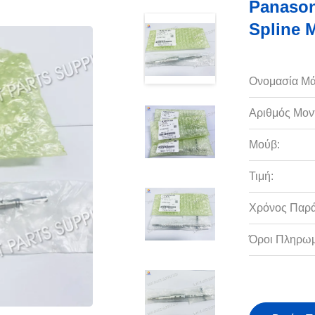
Panason
Spline
Ονομασία Μά
Αριθμός Μον
Μούβ:
Τιμή:
Χρόνος Παρ
Όροι Πληρωμ