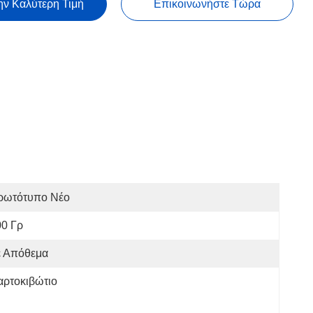
ην Καλύτερη Τιμή
Επικοινωνήστε Τώρα
ρωτότυπο Νέο
00 Γρ
ε Απόθεμα
αρτοκιβώτιο