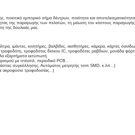
ης, ποιοτικό εμπορικό σήμα δέντρων, ποιότητα και αποτελεσματικότητ
τητας της παραγωγής των πελατών, τη μείωση του κόστους παραγωγής
ση της δουλειάς μας.
λτρα, ιμάντες, κινητήρες, βαλβίδες, αισθητήρες, κάμερα, κάρτες σανίδ
 τροφοδότη, τροφοδότες δίσκου IC, τροφοδότες ραβδιών, μονάδα φόρ
λλα εξαρτήματα εκτυπωτή.
ρισμού με στένσιλ, περιοδικό PCB...
άστας συγκόλλησης, Αυτόματος μετρητής τσιπ SMD, κ.λπ...)
 ακροφύσιο τροφοδοσίας...)