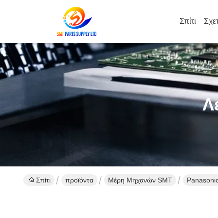
Σπίτι
Σχε
Λ
Σπίτι
προϊόντα
Μέρη Μηχανών SMT
Panasoni