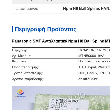
Επισημαίνω:
Npm H8 Ball Spline
, 
PAN
Περιγραφή Προϊόντος
Panasonic SMT Ανταλλακτικά Npm H8 Ball Spline
Περιγραφή:
PANASONIC NPM B
Αρ. Μέρους:
MTNB000019AA
Κατάσταση:
Πρωτότυπο καινούργ
Ορος πληρωμής:
T/T, Paypal, Wester
Τρόποι αποστολής:
DHL, FedEx, TNT, U
Χρόνος παράδοσης:
σε απόθεμα!