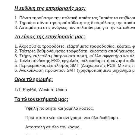
Η ευθύνη της επιχείρησής μας:
1. Πάντα τηρούσαμε την πολιτική ποιότητας "ποιότητα επιβίωσ
2. Τηρούμε πάντα την προϋπόθεση της διασφάλισης της ποιό
3. Ασταμάτητα στις ανάγκες των πελατών μας για την κατεύθυν
Το εύρος της επιχείρησής μας:
1. Ακροφύσια, τροφοδότες, εξαρτήματα τροφοδοσίας, κόφτες, φί
2. Ταΐστρες βαθμονόμησης τροφοδότη, καρότσια αποθήκευσης
3. Στήριγμα/λεπίδα μάκτρου εκτυπωτή, φύλλο σφιγκτήρα και ά
4. Ταινία σύνδεσης ESD, εργαλείο, υαλοκαθαριστήρα/χαρτί καθα
5. Περιφερειακός εξοπλισμός SMT (Διαχωριστής PCB, Μίκτης π
6. Ανακύκλωση προϊόντων SMT (χρησιμοποιημένο μηχάνημα με
Οροι πληρωμής:
T/T, PayPal, Western Union
Τα πλεονεκτήματά μας:
Υψηλή ποιότητα και χαμηλό κόστος
.
Πρωτότυπο νέο και αντίγραφο νέο όλα διαθέσιμα.
Αποστολή σε όλο τον κόσμο.