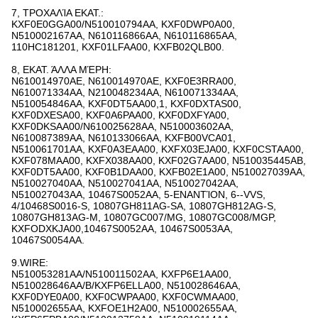
7, ΤΡΟΧΑΛΊΑ ΕΚΑΤ.:
KXF0E0GGA00/N510010794AA, KXF0DWP0A00,
N510002167AA, N610116866AA, N610116865AA,
110HC181201, KXF01LFAA00, KXFB02QLB00.
8, ΕΚΑΤ. ΆΛΛΑ ΜΈΡΗ:
N610014970AE, N610014970AE, KXF0E3RRA00,
N610071334AA, N210048234AA, N610071334AA,
N510054846AA, KXF0DT5AA00,1, KXF0DXTAS00,
KXF0DXESA00, KXF0A6PAA00, KXF0DXFYA00,
KXF0DKSAA00/N610025628AA, N510003602AA,
N610087389AA, N610133066AA, KXFB00VCA01,
N510061701AA, KXF0A3EAA00, KXFX03EJA00, KXF0CSTAA00,
KXF078MAA00, KXFX038AA00, KXF02G7AA00, N510035445AB,
KXF0DT5AA00, KXF0B1DAA00, KXFB02E1A00, N510027039AA,
N510027040AA, N510027041AA, N510027042AA,
N510027043AA, 10467S0052AA, 5-ΕΝΑΝΤΊΟΝ, 6--VVS,
4/10468S0016-S, 10807GH811AG-SA, 10807GH812AG-S,
10807GH813AG-Μ, 10807GC007/MG, 10807GC008/MGP,
KXFODXKJA00,10467S0052AA, 10467S0053AA,
10467S0054AA.
9.WIRE:
N510053281AA/N510011502AA, KXFP6E1AA00,
N510028646AA/B/KXFP6ELLA00, N510028646AA,
KXF0DYE0A00, KXF0CWPAA00, KXF0CWMAA00,
N510002655AA, KXFOE1H2A00, N510002655AA,