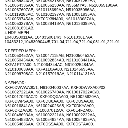
N510054843AA, N510064218AA, N510051262AA,
N510064335AA, N510056230AA, N555MYA3, N510055190AA,
N610067607AE, N610113699AA, N510035086AA,
N610119286AC, N610102197AA, N510051935AA,
N510059745AA, KXF0DX8NA00, N610133687AA,
N510053278AA, N510028418AA, N610136398AA,
N210081891AB.
4.HDF ΜΕΡΗ
10483S0011AA, 10483S0014/3, N610103817AA,
10483212,1048309044/5,701-04,711-04,721-04,031-01,221-01.
5.FEEDER ΜΕΡΗ:
N210050452AA, N210047118AB, N210050453AA,
N210050454AA, N610092834AB, N210103441AA,
KXFA1PT7A00, N210064344AC, N610025484AA,
N210109639AA, KXFA1L0AA00, N210146695AA,
N210099708AC, N210157019AA, N210114131AA.
6.SENSOR:
KXF0DWVWA00/1, N610040037AA, KXF0DWVXA00/02,
N610027221AA, N610026749AA, N610017022AC/D,
N610017023AC/D, KXF0DQXAA00, N510025620AA,
KXF0DWP5A00, KXF0DU8AA00, KXF0DU9AA00,
N610016841AA, N610024026AB, KXF0DKYAA00,
KXF0DKZAA00, N510037012AA, KXF0E4FZA00,
N510048693AA, N610002221AA, N610002222AA,
N510054833AA, N510054834AA, N510054835AA,
N510054836AA, KXF0DSSAA00, KXF0DSTAA00.