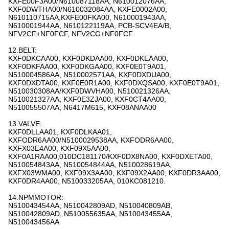
KXFE00F3A00/N610087118AA, N610012076AA,
KXF0DWTHA00/N610032084AA, KXFE0002A00,
N610110715AA,KXFE00FKA00, N610001943AA,
N610001944AA, N610122119AA, PCB-SCV4EA/B,
NFV2CF+NF0FCF, NFV2CG+NF0FCF
12.BELT:
KXF0DKCAA00, KXF0DKDAA00, KXF0DKEAA00,
KXF0DKFAA00, KXF0DKGAA00, KXF0E0T9A01,
N510004586AA, N510002571AA, KXF0DXDUA00,
KXF0DXDTA00, KXF0E0R1A00, KXF0DXQSA00, KXF0E0T9A01,
N510030308AA/KXF0DWVHA00, N510021326AA,
N510021327AA, KXF0E3ZJA00, KXF0CT4AA00,
N510055507AA, N6417M615, KXF08ANAA00
13.VALVE:
KXF0DLLAA01, KXF0DLKAA01,
KXFODR6AA00/N5100029538AA, KXFODR6AA00,
KXFX03E4A00, KXF09X5AA00,
KXF0A1RAA00,010DC181170/KXF0DX8NA00, KXF0DXETA00,
N510054843AA, N510054844AA, N510028619AA,
KXFX03WMA00, KXF09X3AA00, KXF09X2AA00, KXF0DR3AA00,
KXF0DR4AA00, N510033205AA, 010KC081210.
14.NPMMOTOR:
N510043454AA, N510042809AD, N510040809AB,
N510042809AD, N510055635AA, N510043455AA,
N510043456AA