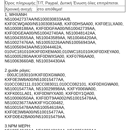
Όρος πληρωμής:
T/T, Paypal, Δυτική Ένωση όλες επιτρέπεται.
Χρονική ανοχή:
στο απόθεμα!
1, ΜΗΧΑΝΗ:
N510042737AA/N5100030833AA/B,
KXF0CWQA00/N510030834AB, KXF0DHSAA00, KXF0E1LXA00,
N510008188AA, KXF0DGFAA00/N510042739AA,
KXF0DGEAA00/N510042740AA, N510048142AA,
N510043555AA, N510043589AA, N510046420AA,
N510027476AA, N510053226AA/N510056943AA,
N510056943AA/N510044462A,
010VC181010/KXF0DXEMA00,010WC181010/KXF0DXEYA00,
N510005280AA/KXF0DWXSA00, KXF07R6AA00,
N610063660AB, N510034430AA
2.guide ράγες:
: 000JC183010//KXF0DXGWA00,
KXF0E3W8A00/N510015477AA,
010CC082111,010CC083011,010CC082101, KXF0DXGWA00,
N510015477AA, N510029898AA, KXFY006WA00,
KXFK001LA01, KXF0DWYXA00, KXF0DY1QA00,
N510006050AA, KXF0DT9AA002/N510015478AA,
N510023677AA/KXFYGC00482,
N510015478AA/N510054618AA,
KXF0E3W8A00/N510015477AA,
KXFD0E42BA00/N510015479AA.
3.NPM ΜΕΡΗ: