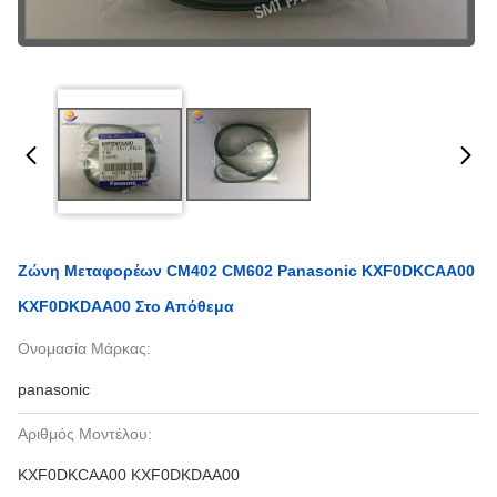
Ζώνη Μεταφορέων CM402 CM602 Panasonic KXF0DKCAA00
KXF0DKDAA00 Στο Απόθεμα
Ονομασία Μάρκας:
panasonic
Αριθμός Μοντέλου:
KXF0DKCAA00 KXF0DKDAA00