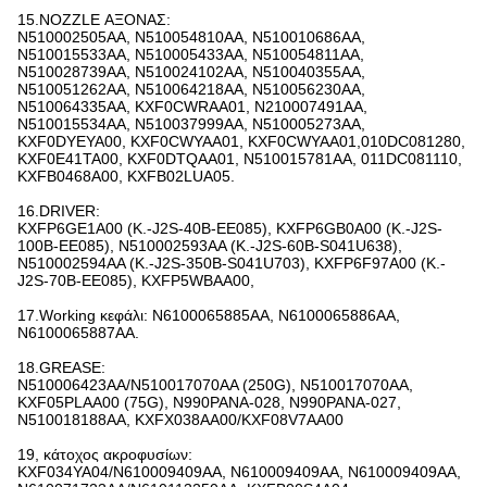
15.NOZZLE ΑΞΟΝΑΣ:
N510002505AA, N510054810AA, N510010686AA,
N510015533AA, N510005433AA, N510054811AA,
N510028739AA, N510024102AA, N510040355AA,
N510051262AA, N510064218AA, N510056230AA,
N510064335AA, KXF0CWRAA01, N210007491AA,
N510015534AA, N510037999AA, N510005273AA,
KXF0DYEYA00, KXF0CWYAA01, KXF0CWYAA01,010DC081280,
KXF0E41TA00, KXF0DTQAA01, N510015781AA, 011DC081110,
KXFB0468A00, KXFB02LUA05.
16.DRIVER:
KXFP6GE1A00 (Κ.-J2S-40B-EE085), KXFP6GB0A00 (Κ.-J2S-
100B-EE085), N510002593AA (Κ.-J2S-60B-S041U638),
N510002594AA (Κ.-J2S-350B-S041U703), KXFP6F97A00 (Κ.-
J2S-70B-EE085), KXFP5WBAA00,
17.Working κεφάλι: N6100065885AA, N6100065886AA,
N6100065887AA.
18.GREASE:
N510006423AA/N510017070AA (250G), N510017070AA,
KXF05PLAA00 (75G), N990PANA-028, N990PANA-027,
N510018188AA, KXFX038AA00/KXF08V7AA00
19, κάτοχος ακροφυσίων:
KXF034YA04/N610009409AA, N610009409AA, N610009409AA,