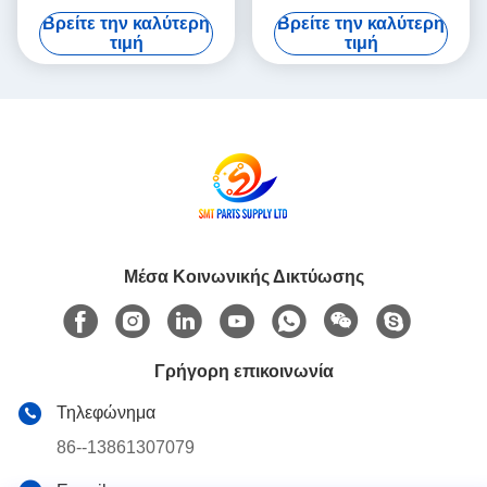
40069117 E205572900B
άξονα Υ SIEMENS HS50
Βρείτε την καλύτερη
Βρείτε την καλύτερη
αποθεμάτων
τιμή
τιμή
Μέσα Κοινωνικής Δικτύωσης
Γρήγορη επικοινωνία
Τηλεφώνημα
86--13861307079