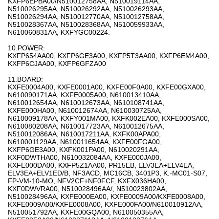
KXFP6EPBA00/N510012758AA, N510019114AA,
N510026295AA, N510026292AA, N510026293AA,
N510026294AA, N510012770AA, N510012758AA,
N510028367AA, N510028368AA, N510059933AA,
N610060831AA, KXFYGC00224.
10.POWER:
KXFP654AA00, KXFP6GE3A00, KXFP5T3AA00, KXFP6EM4A00,
KXFP6CJAA00, KXFP6GFZA00
11.BOARD:
KXFE0004A00, KXFE0001A00, KXFE00F0A00, KXFE00GXA00,
N610090171AA, KXFE0005A00, N610013410AA,
N610012654AA, N610012673AA, N610108741AA,
KXFE000HA00, N610012674AA, N610030725AA,
N610009178AA, KXFY001MA00, KXFK002EA00, KXFE000SA00,
N610080208AA, N610017723AA, N610012675AA,
N510012086AA, N610017211AA, KXFK00APA00,
N610001129AA, N610011654AA, KXFE00FGA00,
KXFP6GE3A00, KXFK001PA00, N610020291AA,
KXF0DWTHA00, N610032084AA, KXFE000JA00,
KXFE000DA00, KXFP5Z1AA00, PR15EB, ELV3EA+ELV4EA,
ELV3EA+ELV1ED/B, NF3ACD, MC16CB, 3401P3, Κ.-MC01-S07,
FP-VM-10-MO, NFV2CF+NF0FCF, KXFX036HA00,
KXF0DWVRA00, N510028496AA/, N510023802AA,
N510028496AA, KXFE000EA00, KXFE0009A00/KXFE0008A00,
KXFE0009A00/KXFE0008A00, KXFE000FA00/N610010912AA,
N510051792AA, KXFE00GQA00, N610050355AA,