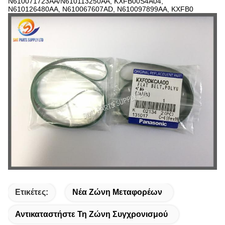
N610071723AA/N610113250AA, KXFB00S4A04,
N610126480AA, N610067607AD, N610097899AA, KXFB0
Ετικέτες:
Νέα Ζώνη Μεταφορέων
Αντικαταστήστε Τη Ζώνη Συγχρονισμού