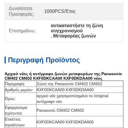
Δυνατότητα
1000PCS/έτος
Προσφοράς:
αντικαταστήστε τη ζώνη 
Επισημαίνω:
συγχρονισμού
, 
Μεταφορέας ζωνών
Περιγραφή Προϊόντος
Αρχικό νέος ή αντίγραφο ζωνών μεταφορέων της Panasonic
CM402 CM602 KXF0DKCAA00 KXF0DKDAA00 νέος
Περιγραφή:
Ζώνη της Panasonic CM402 CM602
Αριθμός μερών:
KXF0DKCAA00 KXF0DKDAA00
αρχικό νέο χρησιμοποιημένο το /original
Όρος:
αντίγραφο νέο
Εφαρμόσιμα
Panasonic CM402 CM602
πρότυπα:
Ετικέττες
KXF0DKCAA00 KXF0DKDAA00
προϊόντων: