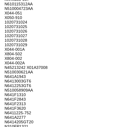
N610115312AA
N510004723AA
X044-051
X050-910
1020731024
1020731025
1020731026
1020731027
1020731028
1020731029
X044-001A
X804-502
X804-002
X044-002A
N45213242 X01A37008
N510030621AA
N641A1943
N6413003GT6
N6412253GT6
N510058909AA
N641F1310
N641F2843
N641F2313
N641F3620
N6411225-752
N641A2277
N6414205GT20
N310EP1321