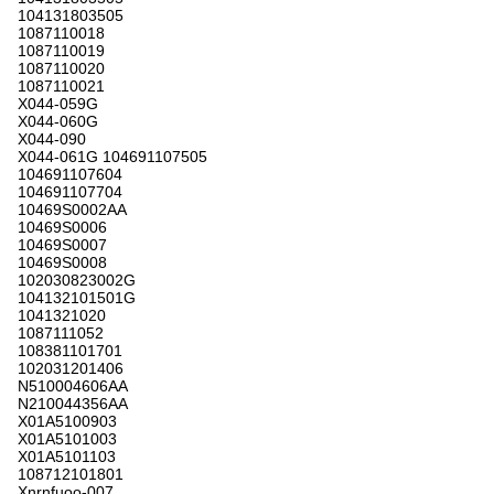
104131803505
1087110018
1087110019
1087110020
1087110021
X044-059G
X044-060G
X044-090
X044-061G 104691107505
104691107604
104691107704
10469S0002AA
10469S0006
10469S0007
10469S0008
102030823002G
104132101501G
1041321020
1087111052
108381101701
102031201406
N510004606AA
N210044356AA
X01A5100903
X01A5101003
X01A5101103
108712101801
Xnrnfuoo-007