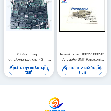
X984-205 κάρτα
Ανταλλακτικά 108351000501
ανταλλακτικών cnc-4S της
AI μερών SMT Panasonic
Panasonic AI αρχικό νέο/
ΦΡΑΓΜΌΣ 108351000401
Βρείτε την καλύτερη
Βρείτε την καλύτερη
χρησιμοποιημένο RH2 RH3
τιμή
τιμή
RHU2