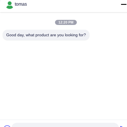
Κίνα Καλό Ποιότητα Μέρη μηχανών SMT Προμηθευτής. 2017-
tomas
2026 SMT PARTS SUPPLY LTD Όλα. Όλα τα δικαιώματα
διατηρούνται.
12:20 PM
Good day, what product are you looking for?