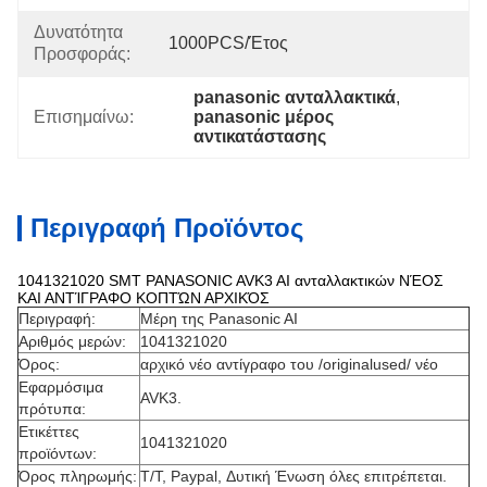
Δυνατότητα
1000PCS/έτος
Προσφοράς:
panasonic ανταλλακτικά
, 
Επισημαίνω:
panasonic μέρος 
αντικατάστασης
Περιγραφή Προϊόντος
1041321020 SMT PANASONIC AVK3 AI ανταλλακτικών ΝΈΟΣ
ΚΑΙ ΑΝΤΊΓΡΑΦΟ ΚΟΠΤΏΝ ΑΡΧΙΚΌΣ
Περιγραφή:
Μέρη της Panasonic AI
Αριθμός μερών:
1041321020
Όρος:
αρχικό νέο αντίγραφο του /originalused/ νέο
Εφαρμόσιμα
AVK3.
πρότυπα:
Ετικέττες
1041321020
προϊόντων:
Όρος πληρωμής:
T/T, Paypal, Δυτική Ένωση όλες επιτρέπεται.