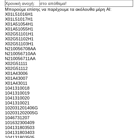
Χρονική ανοχή:
στο απόθεμα!
Μπορούμε επίσης να παρέχουμε τα ακόλουθα μέρη AI:
X01L51016H1
X01L51017H1
X01A51054H1
X01A51055H1
X02G51101H1
X02G51102H1
X02G51103H1
N210056708AA
N210056710AA
N210056711AA
X02G51111
X02G51112
X01A43006
X01A43007
X01A43011
1041310018
1041310019
1041310020
1041310021
102031201406G
102031202005G
1046731207
101632300409
104131803503
104131803403
104131803505