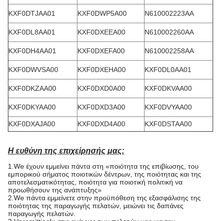
KXF0DTJAA01
KXF0DWP5A00
N610002223AA
KXF0DL8AA01
KXF0DXEEA00
N610002260AA
KXF0DH4AA01
KXF0DXEFA00
N610002258AA
KXF0DWVSA00
KXF0DXEHA00
KXF0DL0AA01
KXF0DKZAA00
KXF0DXD0A00
KXF0DKVAA00
KXF0DKYAA00
KXF0DXD3A00
KXF0DVYAA00
KXF0DXAJA00
KXF0DXD4A00
KXF0DSTAA00
Η ευθύνη της επιχείρησής μας:
1.We έχουν εμμείνει πάντα στη «ποιότητα της επιβίωσης, του
εμπορικού σήματος ποιοτικών δέντρων, της ποιότητας και της
αποτελεσματικότητας, ποιότητα για ποιοτική πολιτική να
προωθήσουν της ανάπτυξης»
2.We πάντα εμμείνετε στην προϋπόθεση της εξασφάλισης της
ποιότητας της παραγωγής πελατών, μειώνει τις δαπάνες
παραγωγής πελατών.