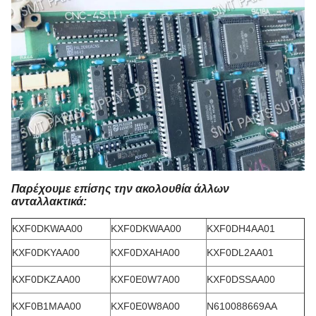
Παρέχουμε επίσης την ακολουθία άλλων
ανταλλακτικά:
KXF0DKWAA00
KXF0DKWAA00
KXF0DH4AA01
KXF0DKYAA00
KXF0DXAHA00
KXF0DL2AA01
KXF0DKZAA00
KXF0E0W7A00
KXF0DSSAA00
KXF0B1MAA00
KXF0E0W8A00
N610088669AA