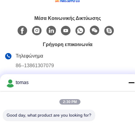
Μέσα Κοινωνικής Δικτύωσης
Γρήγορη επικοινωνία
Τηλεφώνημα
86--13861307079
E-mail
tomas
tomas@smtmachine-parts.com
Διεύθυνση
2:30 PM
D-526, Haye Science Park, 93# Weihe Road, Suzhou
Industrial Park Suzhou, Jiangsu, 215127, Κίνα
Good day, what product are you looking for?
Πολιτική Απορρήτου
|
Sitemap