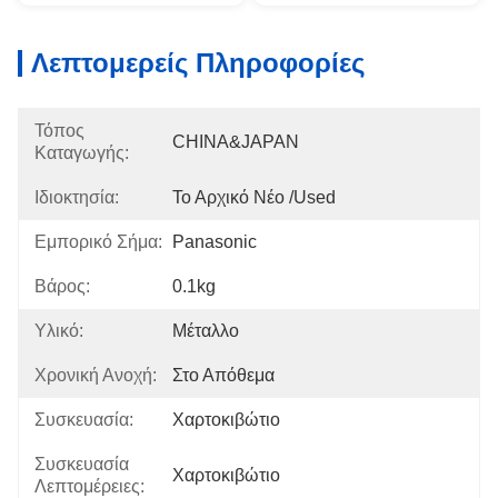
Λεπτομερείς Πληροφορίες
Τόπος
CHINA&JAPAN
Καταγωγής:
Ιδιοκτησία:
Το Αρχικό Νέο /used
Εμπορικό Σήμα:
Panasonic
Βάρος:
0.1kg
Υλικό:
Μέταλλο
Χρονική Ανοχή:
Στο Απόθεμα
Συσκευασία:
Χαρτοκιβώτιο
Συσκευασία
Χαρτοκιβώτιο
Λεπτομέρειες: