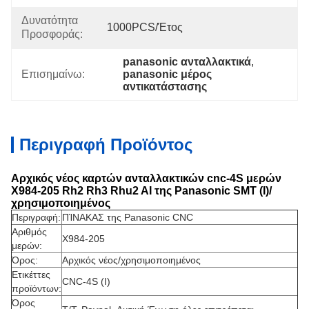
Δυνατότητα
1000PCS/έτος
Προσφοράς:
panasonic ανταλλακτικά
, 
Επισημαίνω:
panasonic μέρος 
αντικατάστασης
Περιγραφή Προϊόντος
Αρχικός νέος καρτών ανταλλακτικών cnc-4S μερών
X984-205 Rh2 Rh3 Rhu2 AI της Panasonic SMT (I)/
χρησιμοποιημένος
Περιγραφή:
ΠΊΝΑΚΑΣ της Panasonic CNC
Αριθμός
X984-205
μερών:
Όρος:
Αρχικός νέος/χρησιμοποιημένος
Ετικέττες
CNC-4S (Ι)
προϊόντων:
Όρος