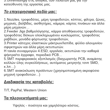
3.Unremittingly στις ανάγκες των πελατών μας για την
κατεύθυνση της εργασίας μας.
Το επιχειρησιακό πεδίο μας:
1.Nozzles, τροφοδότες, μέρη τροφοδοτών, κόπτες, φίλτρα, ζώνες,
μηχανές, βαλβίδες, αισθητήρες, κάμερα, κάρτες πινάκων και άλλα
μέρη μηχανών…
2.Feeder Jigs βαθμολόγησης, κάρρα αποθήκευσης τροφοδοτών,
τροφοδότες δίσκων ολοκληρωμένου κυκλώματος, τροφοδότες
ραβδιών, μονάδα φόρτωσης τροφοδοτών,
3.Printer κάτοχος ελαστικών μάκτρων/λεπίδα, φύλλο αλουμινίου
σφιγκτηρών και άλλα μέρη εκτυπωτών.
Η ταινία συναρμογών 4.ESD, εργαλείο, εκτυπώνει την καθαρά
ψήκτρα/το έγγραφο, περιοδικό PCB…
5.SMT περιφερειακός εξοπλισμός (διαχωριστής PCB, αναμίκτης
κολλών ύλης συγκολλήσεως, αυτόματος μετρητής τσιπ SMD,
κ.λπ…)
6.SMT ανακύκλωση προϊόντων (χρησιμοποιημένη ακροφύσιο
μηχανή τροφοδοτών…)
Διαδικασία της καταβολής:
T/T, PayPal, Western Union
Τα πλεονεκτήματά μας:
Υψηλός - ποιότητα και χαμηλότερο κόστος
.