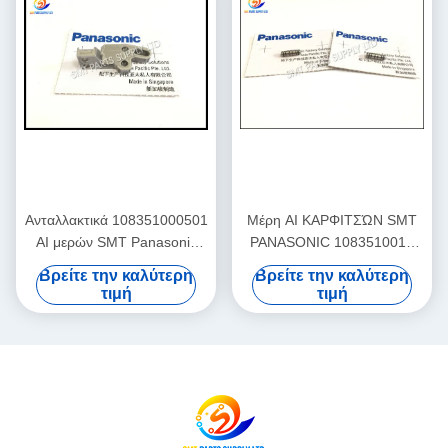
Ανταλλακτικά 108351000501
Μέρη AI ΚΑΡΦΙΤΣΏΝ SMT
AI μερών SMT Panasonic
PANASONIC 1083510015
ΦΡΑΓΜΌΣ 108351000401
αρχικός νέος για να πωλήσει
Βρείτε την καλύτερη
Βρείτε την καλύτερη
τιμή
τιμή