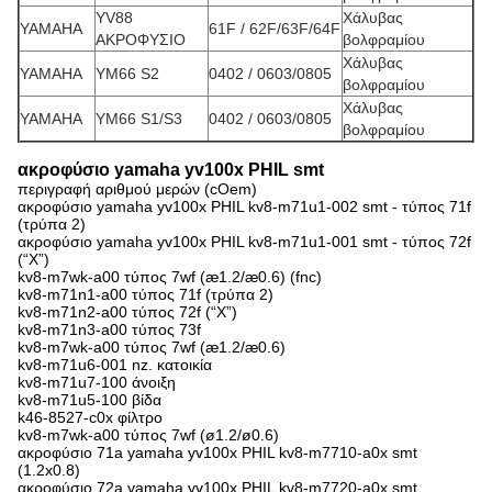
YV88
Χάλυβας
YAMAHA
61F / 62F/63F/64F
ΑΚΡΟΦΥΣΙΟ
βολφραμίου
Χάλυβας
YAMAHA
YM66 S2
0402 / 0603/0805
βολφραμίου
Χάλυβας
YAMAHA
YM66 S1/S3
0402 / 0603/0805
βολφραμίου
ακροφύσιο yamaha yv100x PHIL smt
περιγραφή αριθμού μερών (cOem)
ακροφύσιο yamaha yv100x PHIL kv8-m71u1-002 smt - τύπος 71f
(τρύπα 2)
ακροφύσιο yamaha yv100x PHIL kv8-m71u1-001 smt - τύπος 72f
(“Χ”)
kv8-m7wk-a00 τύπος 7wf (æ1.2/æ0.6) (fnc)
kv8-m71n1-a00 τύπος 71f (τρύπα 2)
kv8-m71n2-a00 τύπος 72f (“Χ”)
kv8-m71n3-a00 τύπος 73f
kv8-m7wk-a00 τύπος 7wf (æ1.2/æ0.6)
kv8-m71u6-001 nz. κατοικία
kv8-m71u7-100 άνοιξη
kv8-m71u5-100 βίδα
k46-8527-c0x φίλτρο
kv8-m7wk-a00 τύπος 7wf (ø1.2/ø0.6)
ακροφύσιο 71a yamaha yv100x PHIL kv8-m7710-a0x smt
(1.2x0.8)
ακροφύσιο 72a yamaha yv100x PHIL kv8-m7720-a0x smt