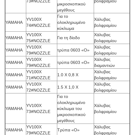
73#NOZZLE
βολφραμίου
μικροσκοπικού
μεγέθους
Για το
YV100X
Χάλυβας
YAMAHA
ολοκληρωμένο
74#NOZZLE
βολφραμίου
κύκλωμα
YV100X
Χάλυβας
YAMAHA
Για τη δίοδο
75#NOZZLE
βολφραμίου
YV100X
Χάλυβας
YAMAHA
τρύπα 0603 «Ο»
79#NOZZLE
βολφραμίου
YV100X
Χάλυβας
YAMAHA
τρύπα 0603 «Ο»
79#NOZZLE
διαμαντιών
YV100X
Χάλυβας
YAMAHA
1.0 X 0,8 Χ
71#NOZZLE
βολφραμίου
YV100X
Χάλυβας
YAMAHA
1.5 X 1,0 Χ
72#NOZZLE
βολφραμίου
Για το
ολοκληρωμένο
YV100X
Χάλυβας
YAMAHA
κύκλωμα του
73#NOZZLE
βολφραμίου
μικροσκοπικού
μεγέθους
YV100X
Χάλυβας
YAMAHA
Τρύπα «Ο»
79#NOZZLE
βολφραμίου