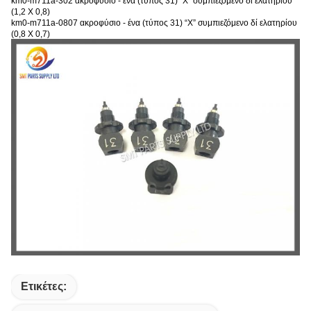
km0-m711a-302 ακροφύσιο - ένα (τύπος 31) “Χ” συμπιεζόμενο δί ελατηρίου
(1,2 X 0,8)
km0-m711a-0807 ακροφύσιο - ένα (τύπος 31) “Χ” συμπιεζόμενο δί ελατηρίου
(0,8 X 0,7)
Ετικέτες: