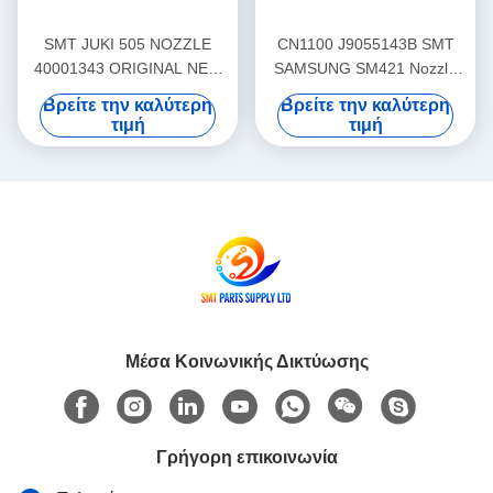
SMT JUKI 505 NOZZLE
CN1100 J9055143B SMT
40001343 ORIGINAL NEW
SAMSUNG SM421 Nozzle
OR COPY NEW WITH
Original new or copy new
Βρείτε την καλύτερη
Βρείτε την καλύτερη
GOOD QUALITY
τιμή
τιμή
Μέσα Κοινωνικής Δικτύωσης
Γρήγορη επικοινωνία