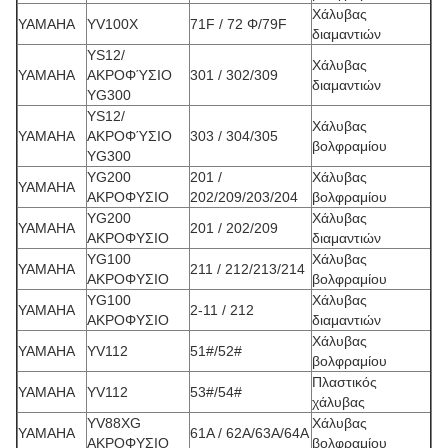
Χάλυβας
YAMAHA
YV100X
71F / 72 Φ/79F
διαμαντιών
YS12/
Χάλυβας
YAMAHA
ΑΚΡΟΦΎΣΙΟ
301 / 302/309
διαμαντιών
YG300
YS12/
Χάλυβας
YAMAHA
ΑΚΡΟΦΎΣΙΟ
303 / 304/305
βολφραμίου
YG300
YG200
201 /
Χάλυβας
YAMAHA
ΑΚΡΟΦΥΣΙΟ
202/209/203/204
βολφραμίου
YG200
Χάλυβας
YAMAHA
201 / 202/209
ΑΚΡΟΦΥΣΙΟ
διαμαντιών
YG100
Χάλυβας
YAMAHA
211 / 212/213/214
ΑΚΡΟΦΥΣΙΟ
βολφραμίου
YG100
Χάλυβας
YAMAHA
2-11 / 212
ΑΚΡΟΦΥΣΙΟ
διαμαντιών
Χάλυβας
YAMAHA
YV112
51#/52#
βολφραμίου
Πλαστικός
YAMAHA
YV112
53#/54#
χάλυβας
YV88XG
Χάλυβας
YAMAHA
61A / 62A/63A/64A
ΑΚΡΟΦΥΣΙΟ
βολφραμίου