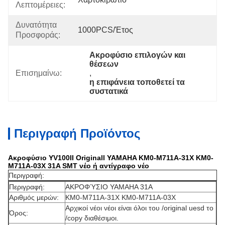
Λεπτομέρειες:
Δυνατότητα
1000PCS/έτος
Προσφοράς:
Ακροφύσιο επιλογών και 
θέσεων
Επισημαίνω:
, 
η επιφάνεια τοποθετεί τα 
συστατικά
Περιγραφή Προϊόντος
Ακροφύσιο YV100II Originall YAMAHA KM0-M711A-31X KM0-
M711A-03X 31A SMT νέο ή αντίγραφο νέο
Περιγραφή:
Περιγραφή:
ΑΚΡΟΦΎΣΙΟ YAMAHA 31A
Αριθμός μερών:
KM0-M711A-31X KM0-M711A-03X
Αρχικοί νέοι νέοι είναι όλοι του /original uesd το
Όρος:
/copy διαθέσιμοι.