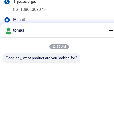
Τηλεφώνημα
86--13861307079
E-mail
tomas@smtmachine-parts.com
tomas
Διεύθυνση
D-526, Haye Science Park, 93# Weihe Road, Suzhou
11:39 AM
Industrial Park Suzhou, Jiangsu, 215127, Κίνα
Good day, what product are you looking for?
Πολιτική Απορρήτου
|
Sitemap
Κίνα Καλό Ποιότητα Μέρη μηχανών SMT Προμηθευτής. 2017-
2026 SMT PARTS SUPPLY LTD Όλα. Όλα τα δικαιώματα
διατηρούνται.