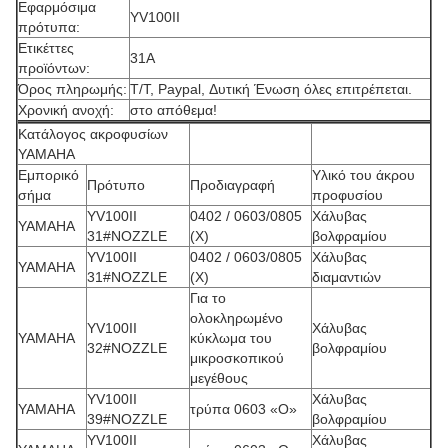
Εφαρμόσιμα
YV100II
πρότυπα:
Ετικέττες
31A
προϊόντων:
Όρος πληρωμής:
T/T, Paypal, Δυτική Ένωση όλες επιτρέπεται.
Χρονική ανοχή:
στο απόθεμα!
Κατάλογος ακροφυσίων
YAMAHA
Εμπορικό
Υλικό του άκρου
Πρότυπο
Προδιαγραφή
σήμα
προφυσίου
YV100II
0402 / 0603/0805
Χάλυβας
YAMAHA
31#NOZZLE
(X)
βολφραμίου
YV100II
0402 / 0603/0805
Χάλυβας
YAMAHA
31#NOZZLE
(X)
διαμαντιών
Για το
ολοκληρωμένο
YV100II
Χάλυβας
YAMAHA
κύκλωμα του
32#NOZZLE
βολφραμίου
μικροσκοπικού
μεγέθους
YV100II
Χάλυβας
YAMAHA
τρύπα 0603 «Ο»
39#NOZZLE
βολφραμίου
YV100II
Χάλυβας