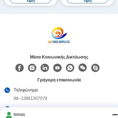
τιμή
τιμή
RHU2
Μέσα Κοινωνικής Δικτύωσης
Γρήγορη επικοινωνία
Τηλεφώνημα
86--13861307079
E-mail
tomas
tomas@smtmachine-parts.com