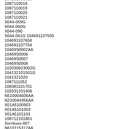
1087110018
1087110019
1087110020
1087110021
X044-059G
X044-060G
X044-090
X044-061G 104691107505
104691107604
104691107704
10469S0002AA
10469S0006
10469S0007
10469S0008
102030823002G
104132101501G
1041321020
1087111052
108381101701
102031201406
N510004606AA
N210044356AA
X01A5100903
X01A5101003
X01A5101103
108712101801
Xnrnfuoo-007
N610115312AA