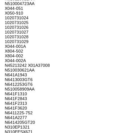
N510004723AA
X044-051
X050-910
1020731024
1020731025
1020731026
1020731027
1020731028
1020731029
X044-001A
X804-502
X804-002
X044-002A
N45213242 X01A37008
N510030621AA
N641A1943
N6413003GT6
N6412253GT6
N510058909AA
N641F1310
N641F2843
N641F2313
N641F3620
N6411225-752
N641A2277
N6414205GT20
N310EP1321
N310EESX671