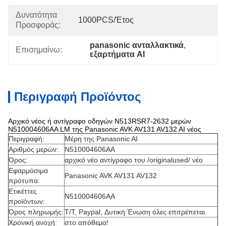
Δυνατότητα
1000PCS/έτος
Προσφοράς:
panasonic ανταλλακτικά
, 
Επισημαίνω:
εξαρτήματα AI
Περιγραφή Προϊόντος
Αρχικό νέος ή αντίγραφο οδηγών N513RSR7-2632 μερών
N510004606AA LM της Panasonic AVK AV131 AV132 AI νέος
Περιγραφή:
Μέρη της Panasonic AI
Αριθμός μερών:
N510004606AA
Όρος:
αρχικό νέο αντίγραφο του /originalused/ νέο
Εφαρμόσιμα
Panasonic AVK AV131 AV132
πρότυπα:
Ετικέττες
N510004606AA
προϊόντων:
Όρος πληρωμής:
T/T, Paypal, Δυτική Ένωση όλες επιτρέπεται.
Χρονική ανοχή:
στο απόθεμα!