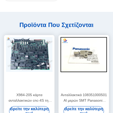
Προϊόντα Που Σχετίζονται
X984-205 κάρτα
Ανταλλακτικά 108351000501
ανταλλακτικών cnc-4S της
AI μερών SMT Panasonic
Panasonic AI αρχικό νέο/
ΦΡΑΓΜΌΣ 108351000401
Βρείτε την καλύτερη
Βρείτε την καλύτερη
χρησιμοποιημένο RH2 RH3