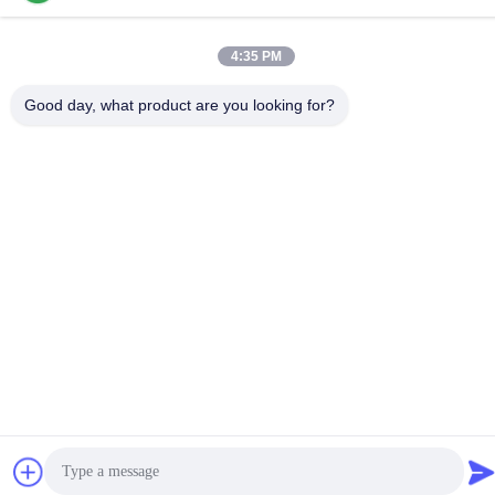
Διεύθυνση
4:35 PM
D-526, Haye Science Park, 93# Weihe Road, Suzhou
Industrial Park Suzhou, Jiangsu, 215127, Κίνα
Good day, what product are you looking for?
Πολιτική Απορρήτου
|
Sitemap
Κίνα Καλό Ποιότητα Μέρη μηχανών SMT Προμηθευτής. 2017-
2026 SMT PARTS SUPPLY LTD Όλα. Όλα τα δικαιώματα
διατηρούνται.