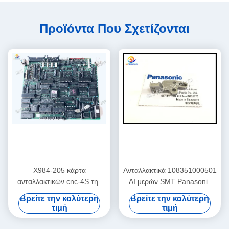
Προϊόντα Που Σχετίζονται
X984-205 κάρτα
Ανταλλακτικά 108351000501
ανταλλακτικών cnc-4S της
AI μερών SMT Panasonic
Panasonic AI αρχικό νέο/
ΦΡΑΓΜΌΣ 108351000401
Βρείτε την καλύτερη
Βρείτε την καλύτερη
χρησιμοποιημένο RH2 RH3
τιμή
τιμή
RHU2