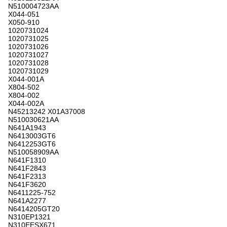
N510004723AA
X044-051
X050-910
1020731024
1020731025
1020731026
1020731027
1020731028
1020731029
X044-001A
X804-502
X804-002
X044-002A
N45213242 X01A37008
N510030621AA
N641A1943
N6413003GT6
N6412253GT6
N510058909AA
N641F1310
N641F2843
N641F2313
N641F3620
N6411225-752
N641A2277
N6414205GT20
N310EP1321
N310EESX671