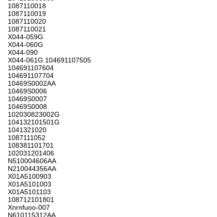
1087110018
1087110019
1087110020
1087110021
X044-059G
X044-060G
X044-090
X044-061G 104691107505
104691107604
104691107704
10469S0002AA
10469S0006
10469S0007
10469S0008
102030823002G
104132101501G
1041321020
1087111052
108381101701
102031201406
N510004606AA
N210044356AA
X01A5100903
X01A5101003
X01A5101103
108712101801
Xnrnfuoo-007
N610115312AA