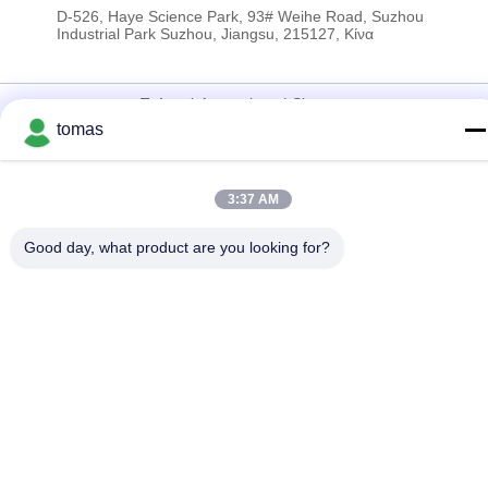
D-526, Haye Science Park, 93# Weihe Road, Suzhou
Industrial Park Suzhou, Jiangsu, 215127, Κίνα
Πολιτική Απορρήτου
|
Sitemap
tomas
Κίνα Καλό Ποιότητα Μέρη μηχανών SMT Προμηθευτής. 2017-
2026 SMT PARTS SUPPLY LTD Όλα. Όλα τα δικαιώματα
διατηρούνται.
3:37 AM
Good day, what product are you looking for?