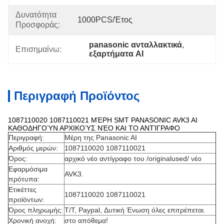
Δυνατότητα
1000PCS/έτος
Προσφοράς:
panasonic ανταλλακτικά
, 
Επισημαίνω:
εξαρτήματα AI
Περιγραφή Προϊόντος
1087110020 1087110021 ΜΈΡΗ SMT PANASONIC AVK3 AI
ΚΑΘΟΔΗΓΟΎΝ ΑΡΧΙΚΟΎΣ ΝΈΟ ΚΑΙ ΤΟ ΑΝΤΊΓΡΑΦΟ
Περιγραφή:
Μέρη της Panasonic AI
Αριθμός μερών:
1087110020 1087110021
Όρος:
αρχικό νέο αντίγραφο του /originalused/ νέο
Εφαρμόσιμα
AVK3.
πρότυπα:
Ετικέττες
1087110020 1087110021
προϊόντων:
Όρος πληρωμής:
T/T, Paypal, Δυτική Ένωση όλες επιτρέπεται.
Χρονική ανοχή:
στο απόθεμα!