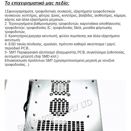
Το επιχειρηματικό μας πεδίο:
1Σφουγγαρίσματα, τροφοδοτικές συσκευές, εξαρτήματα τροφοδοτικών
συσκευών, κοπτήρες, φίλτρα, ζώνες, κινητήρες, βαλβίδες, αισθητήρες, κάμερα,
κάρτες και άλλα εξαρτήματα μηχανών...
2. Τεχνουργήματα βαθμονόμησης τροφοδοτών, καροτσάκια αποθήκευσης
τροφοδοτών, τροφοδοσίες IC, τροφοδοσίες Stick, μονάδα φόρτωσης
τροφοδοτών,
3. Κρατητήριος/μαχαίρι εκτυπωτή, φύλλο συμπίεσης και άλλα εξαρτήματα
εκτυπωτή.
4. ESD ταινία σύνδεσης, εργαλείο, πρότυπο καθαρό σκούπισμα / χαρτί,
περιοδικό PCB...
5- SMT Περιφερειακό εξοπλισμό (διαχωριστής PCB, συγκόλλημα ζυθοποιίας,
αυτόματο μετρητή chip SMD κλπ.)
6Ανακύκλωση προϊόντων SMT (χρησιμοποιούμενη μηχανή με νουζίνα
τροφοδοσίας...)