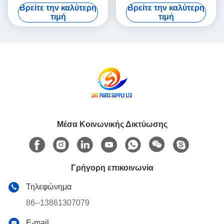
καροτσιού πλακέτας PCB
MOTOR 3W MULTI Theta-
Βρείτε την καλύτερη
Βρείτε την καλύτερη
PNF0A1-AA N610102505AA
Motor P50BA2002BXS3C 3
τιμή
τιμή
HD Light Weight
Μέσα Κοινωνικής Δικτύωσης
Γρήγορη επικοινωνία
Τηλεφώνημα
86--13861307079
E-mail