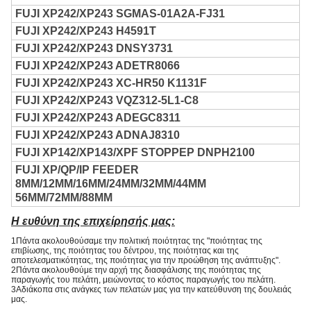
FUJI XP242/XP243 SGMAS-01A2A-FJ31
FUJI XP242/XP243 H4591T
FUJI XP242/XP243 DNSY3731
FUJI XP242/XP243 ADETR8066
FUJI XP242/XP243 XC-HR50 K1131F
FUJI XP242/XP243 VQZ312-5L1-C8
FUJI XP242/XP243 ADEGC8311
FUJI XP242/XP243 ADNAJ8310
FUJI XP142/XP143/XPF STOPPEP DNPH2100
FUJI XP/QP/IP FEEDER
8MM/12MM/16MM/24MM/32MM/44MM
56MM/72MM/88MM
Η ευθύνη της επιχείρησής μας:
1Πάντα ακολουθούσαμε την πολιτική ποιότητας της "ποιότητας της
επιβίωσης, της ποιότητας του δέντρου, της ποιότητας και της
αποτελεσματικότητας, της ποιότητας για την προώθηση της ανάπτυξης".
2Πάντα ακολουθούμε την αρχή της διασφάλισης της ποιότητας της
παραγωγής του πελάτη, μειώνοντας το κόστος παραγωγής του πελάτη.
3Αδιάκοπα στις ανάγκες των πελατών μας για την κατεύθυνση της δουλειάς
μας.