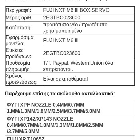
Περιγραφή:
FUJI NXT M6 III BOX SERVO
Μέρος αριθ.
2EGTBC023600
πρωτότυπο νέο / πρωτότυπο
Κατάσταση:
χρησιμοποιημένο
Εφαρμόσιμα
FUJI NXT M6 III
μοντέλα:
Ετικέτες
2EGTBC023600
προϊόντων:
Προθεσμία
T/T, Paypal, Western Union όλα
πληρωμής:
επιτρέπονται.
Χρόνος
Είναι σε αποθέματα!
προελεύσεως:
Παρέχουμε επίσης τα ακόλουθα ανταλλακτικά:
ΦΥΓΙ XPF NOZZLE 0.4MM/0.7MM
1.MM/1.3MM/1.8MM/2.5MM/3.7MM/5.0MM
ΦΥΓΙ XP142/XP143 NOZZLE
0.4MM/0.7MM/1.0MM/1.3MM/1.8MM/2.5MM
/3.7MM/5.0MM
FUJI XP T1065Z