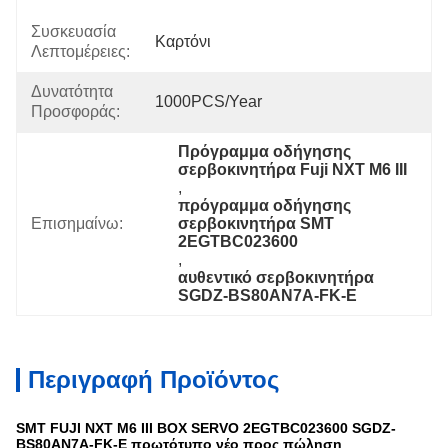
Συσκευασία
Καρτόνι
Λεπτομέρειες:
Δυνατότητα
1000PCS/Year
Προσφοράς:
Πρόγραμμα οδήγησης 
σερβοκινητήρα Fuji NXT M6 III
, 
πρόγραμμα οδήγησης 
Επισημαίνω:
σερβοκινητήρα SMT 
2EGTBC023600
, 
αυθεντικό σερβοκινητήρα 
SGDZ-BS80AN7A-FK-E
Περιγραφή Προϊόντος
SMT FUJI NXT M6 III BOX SERVO 2EGTBC023600 SGDZ-
BS80AN7A-FK-E πρωτότυπο νέο προς πώληση