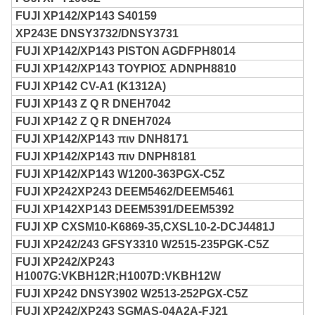
FUJI XP142/XP143 S40159
XP243E DNSY3732/DNSY3731
FUJI XP142/XP143 PISTON AGDFPH8014
FUJI XP142/XP143 ΤΟΥΡΙΟΣ ADNPH8810
FUJI XP142 CV-A1 (K1312A)
FUJI XP143 Z Q R DNEH7042
FUJI XP142 Z Q R DNEH7024
FUJI XP142/XP143 πιν DNH8171
FUJI XP142/XP143 πιν DNPH8181
FUJI XP142/XP143 W1200-363PGX-C5Z
FUJI XP242XP243 DEEM5462/DEEM5461
FUJI XP142XP143 DEEM5391/DEEM5392
FUJI XP CXSM10-K6869-35,CXSL10-2-DCJ4481J
FUJI XP242/243 GFSY3310 W2515-235PGK-C5Z
FUJI XP242/XP243
H1007G
:VKBH12R;H1007D:VKBH12W
FUJI XP242 DNSY3902 W2513-252PGX-C5Z
FUJI XP242/XP243 SGMAS-04A2A-FJ21