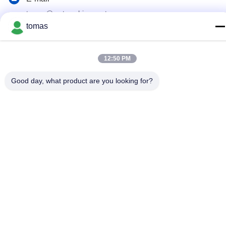
tomas@smtmachine-parts.com
tomas
Διεύθυνση
D-526, Haye Science Park, 93# Weihe Road, Suzhou
Industrial Park Suzhou, Jiangsu, 215127, Κίνα
12:50 PM
Good day, what product are you looking for?
Πολιτική Απορρήτου
|
Sitemap
Κίνα Καλό Ποιότητα Μέρη μηχανών SMT Προμηθευτής. 2017-
2026 SMT PARTS SUPPLY LTD Όλα. Όλα τα δικαιώματα
διατηρούνται.