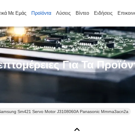
τικά Με Εμάς
Προϊόντα
Λύσεις
Βίντεο
Ειδήσεις
Επικοιν
επτομέρειες Για Τα Προϊόν
amsung Sm421 Servo Motor J3108060A Panasonic Mmma3acn2a