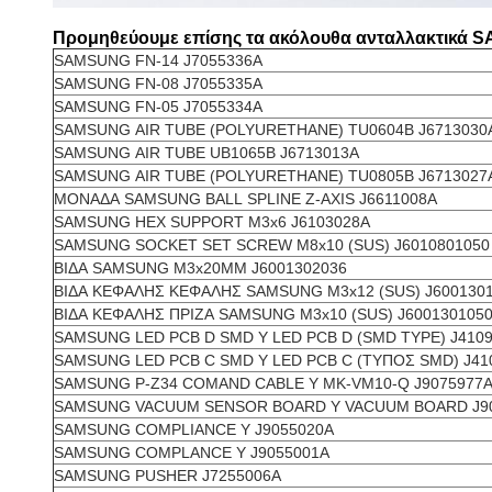
Προμηθεύουμε επίσης τα ακόλουθα ανταλλακτικά 
SAMSUNG FN-14 J7055336A
SAMSUNG FN-08 J7055335A
SAMSUNG FN-05 J7055334A
SAMSUNG AIR TUBE (POLYURETHANE) TU0604B J6713030
SAMSUNG AIR TUBE UB1065B J6713013A
SAMSUNG AIR TUBE (POLYURETHANE) TU0805B J6713027
ΜΟΝΑΔΑ SAMSUNG BALL SPLINE Z-AXIS J6611008A
SAMSUNG HEX SUPPORT M3x6 J6103028A
SAMSUNG SOCKET SET SCREW M8x10 (SUS) J6010801050
ΒΙΔΑ SAMSUNG M3x20MM J6001302036
ΒΙΔΑ ΚΕΦΑΛΗΣ ΚΕΦΑΛΗΣ SAMSUNG M3x12 (SUS) J600130
ΒΙΔΑ ΚΕΦΑΛΗΣ ΠΡΙΖΑ SAMSUNG M3x10 (SUS) J600130105
SAMSUNG LED PCB D SMD Y LED PCB D (SMD TYPE) J410
SAMSUNG LED PCB C SMD Y LED PCB C (ΤΥΠΟΣ SMD) J41
SAMSUNG P-Z34 COMAND CABLE Y MK-VM10-Q J9075977
SAMSUNG VACUUM SENSOR BOARD Y VACUUM BOARD J9
SAMSUNG COMPLIANCE Y J9055020A
SAMSUNG COMPLANCE Y J9055001A
SAMSUNG PUSHER J7255006A