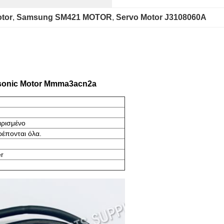
tor
, 
Samsung SM421 MOTOR
, 
Servo Motor J3108060A
sonic Motor Mmma3acn2a
ιρισμένο
ρέπονται όλα.
r