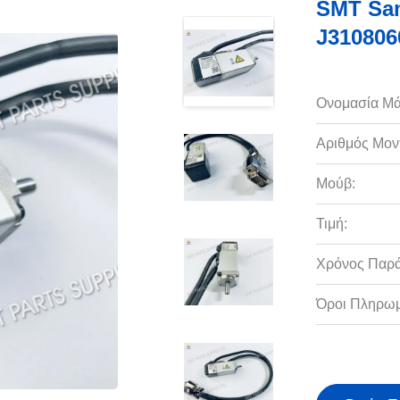
SMT Sa
J31080
Ονομασία Μά
Αριθμός Μον
Μούβ:
Τιμή:
Χρόνος Παρ
Όροι Πληρωμ