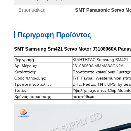
Επισημαίνω:
SMT Panasonic Servo Mo
Περιγραφή Προϊόντος
SMT Samsung Sm421 Servo Motor J3108060A Pana
Περιγραφή:
ΚΙΝΗΤΗΡΑΣ Samsung SM421
Αρ. Μέρους:
J3108060A MMMA3ACN2A
Κατάσταση:
Πρωτότυπο καινούργιο / μεταχε
Ορος πληρωμής:
T/T, Paypal, Westernunion επιτ
Τρόποι αποστολής:
DHL, FedEx, TNT, UPS, by Sea
Τύπος:
Υψηλής ταχύτητας Chip Mounte
Χρόνος παράδοσης:
σε απόθεμα!