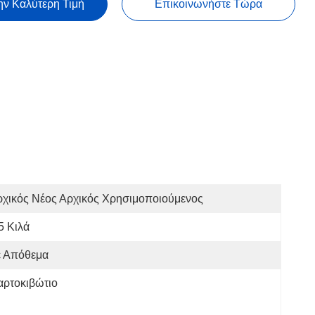
ην Καλύτερη Τιμή
Επικοινωνήστε Τώρα
ρχικός Νέος Αρχικός Χρησιμοποιούμενος
5 Κιλά
ε Απόθεμα
αρτοκιβώτιο