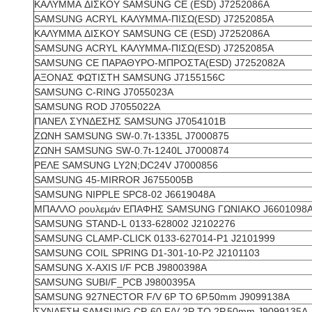
ΚΑΛΥΜΜΑ ΔΙΣΚΟΥ SAMSUNG CE (ESD) J7252086A
SAMSUNG ACRYL ΚΑΛΥΜΜΑ-ΠΙΣΩ(ESD) J7252085A
ΚΑΛΥΜΜΑ ΔΙΣΚΟΥ SAMSUNG CE (ESD) J7252086A
SAMSUNG ACRYL ΚΑΛΥΜΜΑ-ΠΙΣΩ(ESD) J7252085A
SAMSUNG CE ΠΑΡΑΘΥΡΟ-ΜΠΡΟΣΤΑ(ESD) J7252082A
ΑΞΟΝΑΣ ΦΩΤΙΣΤΗ SAMSUNG J7155156C
SAMSUNG C-RING J7055023A
SAMSUNG ROD J7055022A
ΠΑΝΕΛ ΣΥΝΔΕΣΗΣ SAMSUNG J7054101B
ΖΩΝΗ SAMSUNG SW-0.7t-1335L J7000875
ΖΩΝΗ SAMSUNG SW-0.7t-1240L J7000874
ΡΕΛΕ SAMSUNG LY2N;DC24V J7000856
SAMSUNG 45-MIRROR J6755005B
SAMSUNG NIPPLE SPC8-02 J6619048A
ΜΠΑΛΛΟ ρουλεμάν ΕΠΑΦΗΣ SAMSUNG ΓΩΝΙΑΚΟ J6601098
SAMSUNG STAND-L 0133-628002 J2102276
SAMSUNG CLAMP-CLICK 0133-627014-P1 J2101999
SAMSUNG COIL SPRING D1-301-10-P2 J2101103
SAMSUNG X-AXIS I/F PCB J9800398A
SAMSUNG SUBI/F_PCB J9800395A
SAMSUNG 927NECTOR F/V 6P TO 6P.50mm J9099138A
ΣΥΝΔΕΣΗ SAMSUNG CP-60.F/V 2P TO 2P.50mm J9099135A