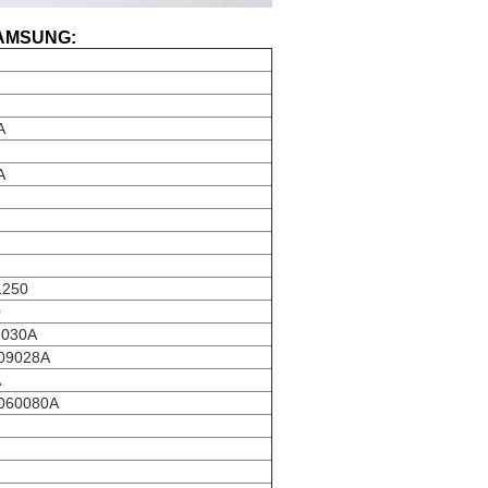
SAMSUNG:
A
A
1250
0
9030A
09028A
A
060080A