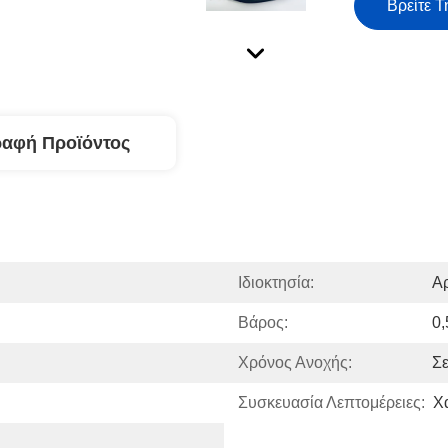
Βρείτε Τ
ραφή Προϊόντος
Ιδιοκτησία:
Α
Βάρος:
0,
Χρόνος Ανοχής:
Σ
Συσκευασία Λεπτομέρειες:
Χ