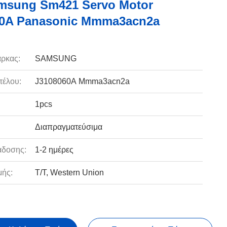
msung Sm421 Servo Motor
60A Panasonic Mmma3acn2a
ρκας:
SAMSUNG
τέλου:
J3108060A Mmma3acn2a
1pcs
Διαπραγματεύσιμα
άδοσης:
1-2 ημέρες
ής:
T/T, Western Union