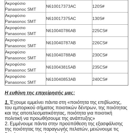
Ακροφύσιο
N610017373AC
120S#
Panasonoc SMT
Ακροφύσιο
N610017375AC
130S#
Panasonoc SMT
Ακροφύσιο
N610040786AB
225CS#
Panasonoc SMT
Ακροφύσιο
N610040787AB
226CS#
Panasonoc SMT
Ακροφύσιο
N610040788AB
230CS#
Panasonoc SMT
Ακροφύσιο
N610043815AB
235CS#
Panasonoc SMT
Ακροφύσιο
N610040853AB
240CS#
Panasonoc SMT
Η ευθύνη της επιχείρησής μας:
1.
Έχουμε εμμείνει πάντα στη «ποιότητα της επιβίωσης,
του εμπορικού σήματος ποιοτικών δέντρων, της ποιότητας
και της αποτελεσματικότητας, ποιότητα για ποιοτική
πολιτική να προωθήσουμε της ανάπτυξης»
2. Εμμένουμε πάντα στην προϋπόθεση της εξασφάλισης
της ποιότητας της παραγωγής πελατών, μειώνουμε τις