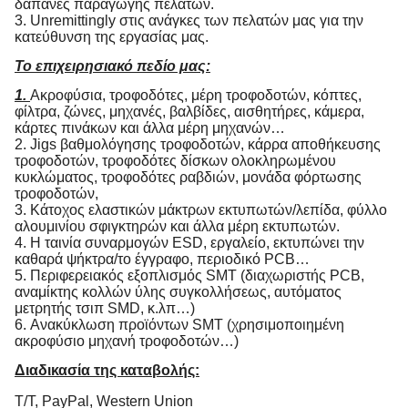
δαπάνες παραγωγής πελατών.
3. Unremittingly στις ανάγκες των πελατών μας για την
κατεύθυνση της εργασίας μας.
Το επιχειρησιακό πεδίο μας:
1.
Ακροφύσια, τροφοδότες, μέρη τροφοδοτών, κόπτες,
φίλτρα, ζώνες, μηχανές, βαλβίδες, αισθητήρες, κάμερα,
κάρτες πινάκων και άλλα μέρη μηχανών…
2. Jigs βαθμολόγησης τροφοδοτών, κάρρα αποθήκευσης
τροφοδοτών, τροφοδότες δίσκων ολοκληρωμένου
κυκλώματος, τροφοδότες ραβδιών, μονάδα φόρτωσης
τροφοδοτών,
3. Κάτοχος ελαστικών μάκτρων εκτυπωτών/λεπίδα, φύλλο
αλουμινίου σφιγκτηρών και άλλα μέρη εκτυπωτών.
4. Η ταινία συναρμογών ESD, εργαλείο, εκτυπώνει την
καθαρά ψήκτρα/το έγγραφο, περιοδικό PCB…
5. Περιφερειακός εξοπλισμός SMT (διαχωριστής PCB,
αναμίκτης κολλών ύλης συγκολλήσεως, αυτόματος
μετρητής τσιπ SMD, κ.λπ…)
6. Ανακύκλωση προϊόντων SMT (χρησιμοποιημένη
ακροφύσιο μηχανή τροφοδοτών…)
Διαδικασία της καταβολής:
T/T, PayPal, Western Union