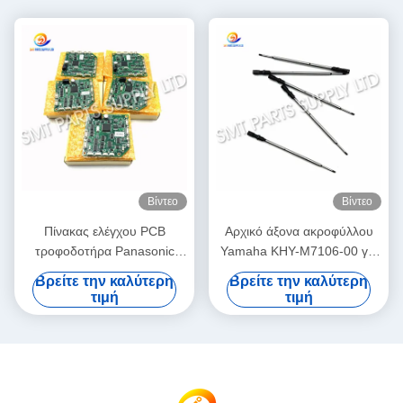
Βίντεο
Βίντεο
Πίνακας ελέγχου PCB
Αρχικό άξονα ακροφύλλου
τροφοδοτήρα Panasonic
Yamaha KHY-M7106-00 για
N610032084AA /
μηχανή επιλογής και
Βρείτε την καλύτερη
Βρείτε την καλύτερη
KXF0DWTHA00 (MC12CX-
τοποθέτησης SMT YS12 /
τιμή
τιμή
5) για τροφοδοτές CM402
YS24 / YG12F
CM602 NPM 8mm / 12mm /
16mm