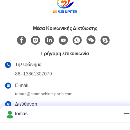
Μέσα Κοινωνικής Δικτύωσης
Γρήγορη επικοινωνία
Τηλεφώνημα
86--13861307079
E-mail
tomas@smtmachine-parts.com
Διεύθυνση
D-526, Haye Science Park, 93# Weihe Road, Suzhou
tomas
Industrial Park Suzhou, Jiangsu, 215127, Κίνα