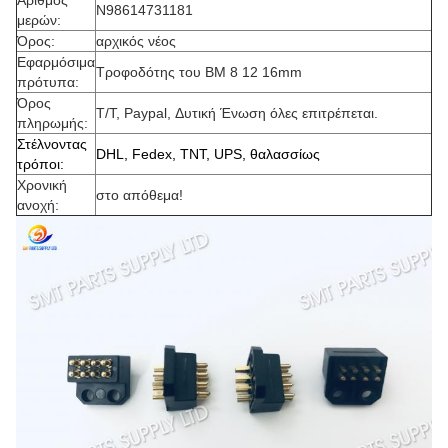
Αριθμός
N98614731181
μερών:
Όρος:
αρχικός νέος
Εφαρμόσιμα
Τροφοδότης του BM 8 12 16mm
πρότυπα:
Όρος
T/T, Paypal, Δυτική Ένωση όλες επιτρέπεται.
πληρωμής:
Στέλνοντας
DHL, Fedex, TNT, UPS, θαλασσίως
τρόποι:
Χρονική
στο απόθεμα!
ανοχή: