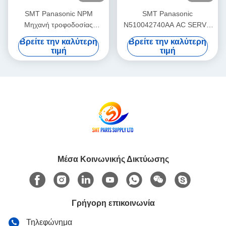
SMT Panasonic NPM
SMT Panasonic
Μηχανή τροφοδοσίας
N510042740AA AC SERVO
καροτσιού πλακέτας PCB
MOTOR 3W MULTI Theta-
Βρείτε την καλύτερη
Βρείτε την καλύτερη
PNF0A1-AA N610102505AA
Motor P50BA2002BXS3C 3
τιμή
τιμή
HD Light Weight
Μέσα Κοινωνικής Δικτύωσης
Γρήγορη επικοινωνία
Τηλεφώνημα