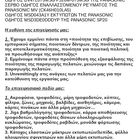
ΟΔΗΓΟΣ DV47L075MSG P326M-075MSG ΤΗΣ PANASONIC
ΣΕΡΒΟ ΟΔΗΓΌΣ ΕΝΑΛΛΑΣΣΌΜΕΝΟΥ ΡΕΎΜΑΤΟΣ ΤΗΣ
PANASONIC MV (CK46H010LA5)
ΟΔΗΓΟΣ MSD043A1Y ΕΚΤΥΠΩΤΩΝ ΤΗΣ PANASONIC
ΟΔΗΓΌΣ MSD3DE0DDDYP ΤΗΣ PANASONIC SP20
Η ευθύνη της επιχείρησής μας:
1.
Έχουμε εμμείνει πάντα στη «ποιότητα της επιβίωσης, του
εμπορικού σήματος ποιοτικών δέντρων, της ποιότητας και
της αποτελεσματικότητας, ποιότητα για ποιοτική πολιτική
να προωθήσουμε της ανάπτυξης»
2. Εμμένουμε πάντα στην προϋπόθεση της εξασφάλισης της
ποιότητας της παραγωγής πελατών, μειώνουμε τις δαπάνες
παραγωγής πελατών.
3. Unremittingly στις ανάγκες των πελατών μας για την
κατεύθυνση της εργασίας μας.
Το επιχειρησιακό πεδίο μας:
1.
Ακροφύσια, τροφοδότες, μέρη τροφοδοτών, κόπτες,
φίλτρα, ζώνες, μηχανές, βαλβίδες, αισθητήρες, κάμερα,
κάρτες πινάκων και άλλα μέρη μηχανών…
2. Jigs βαθμολόγησης τροφοδοτών, κάρρα αποθήκευσης
τροφοδοτών, τροφοδότες δίσκων ολοκληρωμένου
κυκλώματος, τροφοδότες ραβδιών, μονάδα φόρτωσης
τροφοδοτών,
3. Κάτοχος ελαστικών μάκτρων εκτυπωτών/λεπίδα, φύλλο
αλουμινίου σφιγκτηρών και άλλα μέρη εκτυπωτών.