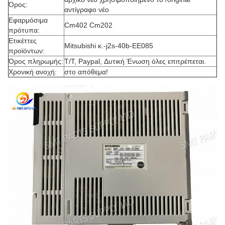
Όρος:
αντίγραφο νέο
Εφαρμόσιμα
Cm402 Cm202
πρότυπα:
Ετικέττες
Mitsubishi κ.-j2s-40b-EE085
προϊόντων:
Όρος πληρωμής:
T/T, Paypal, Δυτική Ένωση όλες επιτρέπεται.
Χρονική ανοχή:
στο απόθεμα!