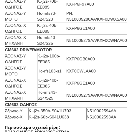
ΆΞΟΝΑΣ-Υ
Κ.-j2s-70b-
KXFP6F97A00
ΟΔΗΓΌΣ
EE085
ΆΞΟΝΑΣ-Υ
Hc-mfs73-
PN:
MOTO
S24/S23
N510005280AA/KXF0DWXSA00
ΆΞΟΝΑΣ-Χ
Κ.-j2s-40b-
KXFP6GE1A00
ΟΔΗΓΟΣ
EE085
ΆΞΟΝΑΣ-Χ
Hc-mfs43-
N510005279AA/KXF0CWNAA00
ΜΗΧΑΝΗ
S24/S25
CM602 DRIVER/MOTOR
ΆΞΟΝΑΣ-Υ
Κ.-j2s-100b-
KXFP6GB0A00
ΟΔΗΓΌΣ
EE085
ΆΞΟΝΑΣ-Υ
Hc-rfs103-s1
KXF0CWLAA00
MOTO
ΆΞΟΝΑΣ-Χ
Κ.-j2s-40b-
KXFP6GE1A00
ΟΔΗΓΟΣ
EE085
ΆΞΟΝΑΣ-Χ
Hc-mfs43-
N510005279AA/KXF0CWNAA00
ΜΗΧΑΝΗ
S24/S25
CM602 ΟΔΗΓΟΣ
Άξονας-Υ
Κ.-j2s-350b-S041U703
N510002594AA
Άξονας-Χ
Κ.-j2s-60b-S041U638
N510002593AA
Περισσότερα σχετικά μέρη: