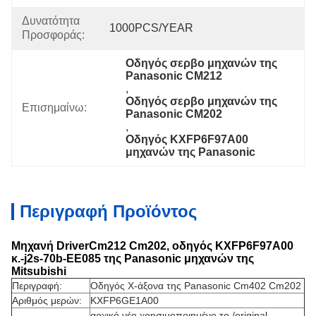
Δυνατότητα
1000PCS/YEAR
Προσφοράς:
Οδηγός σερβο μηχανών της 
Panasonic CM212
, 
Οδηγός σερβο μηχανών της 
Επισημαίνω:
Panasonic CM202
, 
Οδηγός KXFP6F97A00 
μηχανών της Panasonic
Περιγραφή Προϊόντος
Μηχανή DriverCm212 Cm202, οδηγός KXFP6F97A00
κ.-j2s-70b-EE085 της Panasonic μηχανών της
Mitsubishi
Περιγραφή:
Οδηγός Χ-άξονα της Panasonic Cm402 Cm202
Αριθμός μερών:
KXFP6GE1A00
αρχικό νέο χρησιμοποιημένο το /original