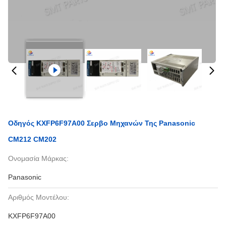
Οδηγός KXFP6F97A00 Σερβο Μηχανών Της Panasonic
CM212 CM202
Ονομασία Μάρκας:
Panasonic
Αριθμός Μοντέλου:
KXFP6F97A00