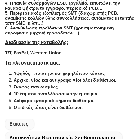
4. Η ταινία συναρμογών ESD, εργαλείο, εκτυπώνει την
καθαρά ψήκτρα/το έγγραφο, περιοδικό PCB…
5. Περιφερειακός εξοπλισμός SMT (διαχωριστής PCB,
αναμίκτης κολλών ύλης συγκολλήσεως, αυτόματος μετρητής
τσιπ SMD, κ.λπ…)
6. Ανακύκλωση προϊόντων SMT (χρησιμοποιημένη
ακροφύσιο μηχανή τροφοδοτών…)
Διαδικασία της καταβολής:
T/T, PayPal, Western Union
Τα πλεονεκτήματά μας:
Υψηλός - ποιότητα και χαμηλότερο κόστος
.
Αρχικοί νέος και αντίγραφο νέοι όλοι διαθέσιμοι.
Σκάφος παγκοσμίως.
10 έτη που ανταλλάσσουν την εμπειρία
.
Διάφορα εμπορικά σήματα διαθέσιμα
.
Ο ειδικός τύπος είναι διαθέσιμος
.
Ετικέτες:
Αυτοκινήτων Βιομηχανικής Σερβομηχανισμό