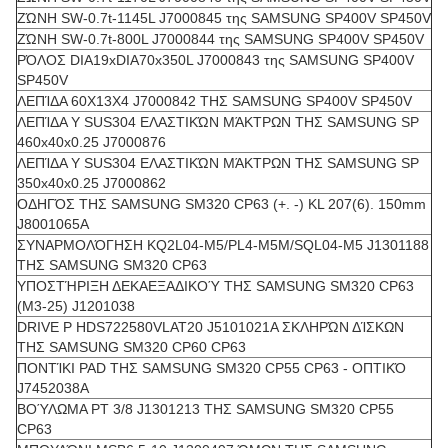
ΖΏΝΗ SW-0.7t-1145L J7000845 της SAMSUNG SP400V SP450V
ΖΏΝΗ SW-0.7t-800L J7000844 της SAMSUNG SP400V SP450V
ΡΌΛΟΣ DIA19xDIA70x350L J7000843 της SAMSUNG SP400V
SP450V
ΛΕΠΊΔΑ 60X13X4 J7000842 ΤΗΣ SAMSUNG SP400V SP450V
ΛΕΠΊΔΑ Y SUS304 ΕΛΑΣΤΙΚΏΝ ΜΆΚΤΡΩΝ ΤΗΣ SAMSUNG SP
460x40x0.25 J7000876
ΛΕΠΊΔΑ Y SUS304 ΕΛΑΣΤΙΚΏΝ ΜΆΚΤΡΩΝ ΤΗΣ SAMSUNG SP
350x40x0.25 J7000862
ΟΔΗΓΌΣ ΤΗΣ SAMSUNG SM320 CP63 (+. -) KL 207(6). 150mm
J8001065A
ΣΥΝΑΡΜΟΛΌΓΗΣΗ KQ2L04-M5/PL4-M5M/SQL04-M5 J1301188
ΤΗΣ SAMSUNG SM320 CP63
ΥΠΟΣΤΉΡΙΞΗ ΔΕΚΑΕΞΑΔΙΚΟΎ ΤΗΣ SAMSUNG SM320 CP63
(Μ3-25) J1201038
DRIVE Ρ HDS722580VLAT20 J5101021A ΣΚΛΗΡΏΝ ΔΊΣΚΩΝ
ΤΗΣ SAMSUNG SM320 CP60 CP63
ΠΟΝΤΊΚΙ PAD ΤΗΣ SAMSUNG SM320 CP55 CP63 - ΟΠΤΙΚΌ
J7452038A
ΒΟΎΛΩΜΑ PT 3/8 J1301213 ΤΗΣ SAMSUNG SM320 CP55
CP63