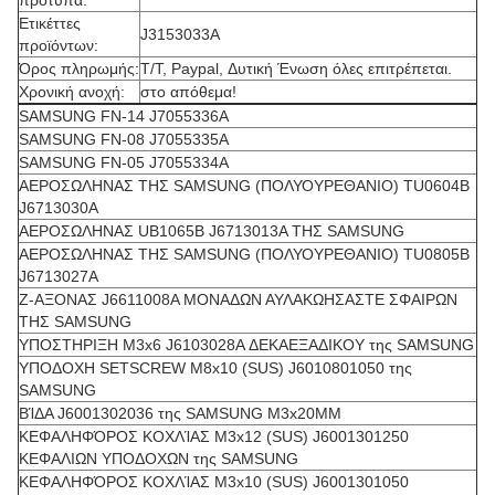
πρότυπα:
Ετικέττες
J3153033A
προϊόντων:
Όρος πληρωμής:
T/T, Paypal, Δυτική Ένωση όλες επιτρέπεται.
Χρονική ανοχή:
στο απόθεμα!
SAMSUNG FN-14 J7055336A
SAMSUNG FN-08 J7055335A
SAMSUNG FN-05 J7055334A
ΑΕΡΟΣΩΛΗΝΑΣ ΤΗΣ SAMSUNG (ΠΟΛΥΟΥΡΕΘΑΝΙΟ) TU0604B
J6713030A
ΑΕΡΟΣΩΛΗΝΑΣ UB1065B J6713013A ΤΗΣ SAMSUNG
ΑΕΡΟΣΩΛΗΝΑΣ ΤΗΣ SAMSUNG (ΠΟΛΥΟΥΡΕΘΑΝΙΟ) TU0805B
J6713027A
Ζ-ΑΞΟΝΑΣ J6611008A ΜΟΝΑΔΩΝ ΑΥΛΑΚΩΗΣΑΣΤΕ ΣΦΑΙΡΩΝ
ΤΗΣ SAMSUNG
ΥΠΟΣΤΗΡΙΞΗ M3x6 J6103028A ΔΕΚΑΕΞΑΔΙΚΟΥ της SAMSUNG
ΥΠΟΔΟΧΗ SETSCREW M8x10 (SUS) J6010801050 της
SAMSUNG
ΒΊΔΑ J6001302036 της SAMSUNG M3x20MM
ΚΕΦΑΛΗΦΌΡΟΣ ΚΟΧΛΊΑΣ M3x12 (SUS) J6001301250
ΚΕΦΑΛΙΩΝ ΥΠΟΔΟΧΩΝ της SAMSUNG
ΚΕΦΑΛΗΦΌΡΟΣ ΚΟΧΛΊΑΣ M3x10 (SUS) J6001301050