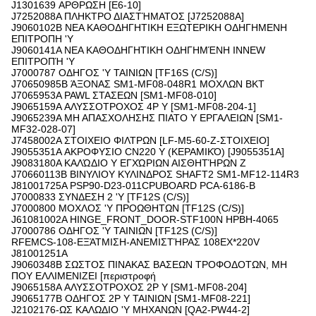
J1301639 ΑΡΘΡΩΣΗ [E6-10]
J7252088A ΠΛΗΚΤΡΟ ΔΙΑΣΤΉΜΑΤΟΣ [J7252088A]
J9060102B ΝΕΑ ΚΑΘΟΔΗΓΗΤΙΚΗ ΕΞΩΤΕΡΙΚΗ ΟΔΗΓΗΜΕΝΗ
ΕΠΙΤΡΟΠΗ 'Y
J9060141A ΝΕΑ ΚΑΘΟΔΗΓΗΤΙΚΗ ΟΔΗΓΗΜΈΝΗ INNEW
ΕΠΙΤΡΟΠΉ 'Y
J7000787 ΟΔΗΓΟΣ 'Y ΤΑΙΝΙΩΝ [TF16S (C/S)]
J70650985B ΆΞΟΝΑΣ SM1-MF08-048R1 ΜΟΧΛΩΝ BKT
J7065953A PAWL ΣΤΑΣΕΩΝ [SM1-MF08-010]
J9065159A ΑΛΥΣΣΟΤΡΟΧΟΣ 4P Y [SM1-MF08-204-1]
J9065239A ΜΗ ΑΠΑΣΧΟΛΗΣΗΣ ΠΙΑΤΟ Y ΕΡΓΑΛΕΙΩΝ [SM1-
MF32-028-07]
J7458002A ΣΤΟΙΧΕΙΟ ΦΙΛΤΡΩΝ [LF-M5-60-Ζ-ΣΤΟΙΧΕΙΟ]
J9055351A ΑΚΡΟΦΥΣΙΟ CN220 Y (ΚΕΡΑΜΙΚΌ) [J9055351A]
J9083180A ΚΑΛΏΔΙΟ Y ΕΓΧΏΡΙΩΝ ΑΙΣΘΗΤΉΡΩΝ Ζ
J70660113B ΒΙΝΥΛΙΟΥ ΚΥΛΙΝΔΡΟΣ SHAFT2 SM1-MF12-114R3
J81001725A PSP90-D23-011CPUBOARD PCA-6186-Β
J7000833 ΣΥΝΔΕΣΗ 2 'Y [TF12S (C/S)]
J7000800 ΜΟΧΛΟΣ 'Y ΠΡΟΩΘΗΤΩΝ [TF12S (C/S)]
J61081002A HINGE_FRONT_DOOR-STF100N HPBH-4065
J7000786 ΟΔΗΓΟΣ 'Y ΤΑΙΝΙΩΝ [TF12S (C/S)]
RFEMCS-108-ΕΞΆΤΜΙΣΗ-ΑΝΕΜΙΣΤΉΡΑΣ 108EX*220V
J81001251A
J9060348B ΣΩΣΤΟΣ ΠΙΝΑΚΑΣ ΒΑΣΕΩΝ ΤΡΟΦΟΔΟΤΩΝ, ΜΗ
ΠΟΥ ΕΛΛΙΜΕΝΙΖΕΙ [περιστροφή
J9065158A ΑΛΥΣΣΟΤΡΟΧΟΣ 2P Y [SM1-MF08-204]
J9065177B ΟΔΗΓΟΣ 2P Y ΤΑΙΝΙΩΝ [SM1-MF08-221]
J2102176-ΩΣ ΚΑΛΩΔΙΟ 'Y ΜΗΧΑΝΩΝ [QA2-PW44-2]