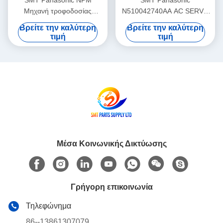
SMT Panasonic NPM
SMT Panasonic
Μηχανή τροφοδοσίας
N510042740AA AC SERVO
καροτσιού πλακέτας PCB
MOTOR 3W MULTI Theta-
Βρείτε την καλύτερη
Βρείτε την καλύτερη
PNF0A1-AA N610102505AA
Motor P50BA2002BXS3C 3
τιμή
τιμή
HD Light Weight
Μέσα Κοινωνικής Δικτύωσης
Γρήγορη επικοινωνία
Τηλεφώνημα
86--13861307079