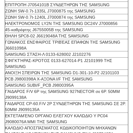
ΕΠΙΤΡΟΠΗ J7054101B ΣΥΝΔΕΤΗΡΩΝ ΤΗΣ SAMSUNG
ΖΩΝΗ SW-0.7t-1335L J7000875 της SAMSUNG
ΖΩΝΗ SW-0.7t-1240L J7000874 της SAMSUNG
ΗΛΕΚΤΡΟΝΟΜΟΣ LY2N ΤΗΣ SAMSUNG DC24V J7000856
45-καθρέφτης J6755005B της SAMSUNG
ΘΗΛΗ SPC8-02 J6619048A ΤΗΣ SAMSUNG
ΓΩΝΙΑΚΟΣ ΕΝΣΦΑΙΡΟΣ ΤΡΙΒΈΑΣ ΕΠΑΦΩΝ ΤΗΣ SAMSUNG
J6601098A
SAMSUNG ΣΤΆΣΗ-Λ 0133-628002 J2102276
ΣΦΙΓΚΤΉΡΑΣ-ΚΡΟΤΟΣ 0133-627014-P1 J2101999 ΤΗΣ
SAMSUNG
ΑΝΟΙΞΗ ΣΠΕΙΡΩΝ ΤΗΣ SAMSUNG D1-301-10-P2 J2101103
PCB J9800398A Χ-ΑΞΟΝΑ I/F ΤΗΣ SAMSUNG
SAMSUNG SUBI/F_PCB J9800395A
ΓΆΙΔΑΡΟΣ F/V 6P της SAMSUNG 927NECTOR σε 6P. 50MM
J9099138A
ΓΑΙΔΑΡΟΣ CP-60.F/V 2P ΣΥΝΔΕΤΗΡΩΝ ΤΗΣ SAMSUNG ΣΕ 2P.
50MM J9099135A
ΕΚΤΕΤΑΜΈΝΟ ΌΡΓΑΝΟ ΕΛΈΓΧΟΥ ΚΑΛΏΔΙΟ Y PC04
J9080076A MMI ΤΗΣ SAMSUNG
ΚΑΛΏΔΙΟ ΑΠΟΣΠΆΣΜΑΤΟΣ ΚΩΔΙΚΟΠΟΙΗΤΩΝ ΜΗΧΑΝΩΝ