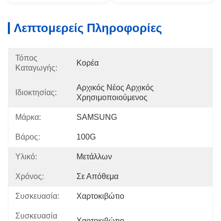
Λεπτομερείς Πληροφορίες
Τόπος
Κορέα
Καταγωγής:
Αρχικός Νέος Αρχικός 
Ιδιοκτησίας:
Χρησιμοποιούμενος
Μάρκα:
SAMSUNG
Βάρος:
100G
Υλικό:
Μετάλλων
Χρόνος:
Σε Απόθεμα
Συσκευασία:
Χαρτοκιβώτιο
Συσκευασία
Χαρτοκιβώτιο