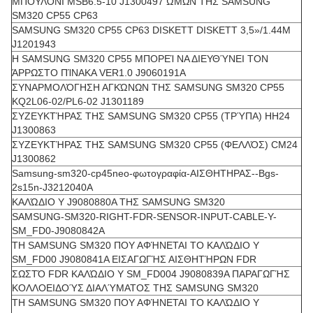
ΜΠΟΥΛΌΝΙ MSB6.5-10 J1300497 ΏΜΩΝ ΤΗΣ SAMSUNG
SM320 CP55 CP63
SAMSUNG SM320 CP55 CP63 DISKETT DISKETT 3,5»/1.44M
J1201943
Η SAMSUNG SM320 CP55 ΜΠΟΡΕΊ ΝΑ ΔΙΕΥΘΎΝΕΙ ΤΟΝ
ΆΡΡΩΣΤΟ ΠΊΝΑΚΑ VER1.0 J9060191A
ΣΥΝΑΡΜΟΛΌΓΗΣΗ ΑΓΚΏΝΩΝ ΤΗΣ SAMSUNG SM320 CP55
KQ2L06-02/PL6-02 J1301189
ΣΥΖΕΥΚΤΉΡΑΣ ΤΗΣ SAMSUNG SM320 CP55 (ΤΡΎΠΑ) HH24
J1300863
ΣΥΖΕΥΚΤΉΡΑΣ ΤΗΣ SAMSUNG SM320 CP55 (ΦΕΛΛΌΣ) CM24
J1300862
Samsung-sm320-cp45neo-φωτογραφία-ΑΙΣΘΗΤΗΡΑΣ--Bgs-
2s15n-J3212040A
ΚΑΛΏΔΙΟ Y J9080880A ΤΗΣ SAMSUNG SM320
SAMSUNG-SM320-RIGHT-FDR-SENSOR-INPUT-CABLE-Y-
SM_FD0-J9080842A
ΤΗ SAMSUNG SM320 ΠΟΥ ΑΦΉΝΕΤΑΙ ΤΟ ΚΑΛΏΔΙΟ Y
SM_FD00 J9080841A ΕΙΣΑΓΩΓΉΣ ΑΙΣΘΗΤΉΡΩΝ FDR
ΣΩΣΤΌ FDR ΚΑΛΏΔΙΟ Y SM_FD004 J9080839A ΠΑΡΑΓΩΓΉΣ
ΚΟΛΛΟΕΙΔΟΎΣ ΔΙΑΛΎΜΑΤΟΣ ΤΗΣ SAMSUNG SM320
ΤΗ SAMSUNG SM320 ΠΟΥ ΑΦΉΝΕΤΑΙ ΤΟ ΚΑΛΏΔΙΟ Y