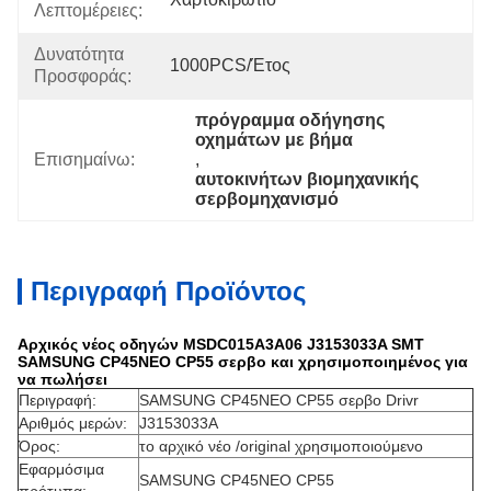
Λεπτομέρειες:
Δυνατότητα
1000PCS/έτος
Προσφοράς:
πρόγραμμα οδήγησης 
οχημάτων με βήμα
Επισημαίνω:
, 
αυτοκινήτων βιομηχανικής 
σερβομηχανισμό
Περιγραφή Προϊόντος
Αρχικός νέος οδηγών MSDC015A3A06 J3153033A SMT
SAMSUNG CP45NEO CP55 σερβο και χρησιμοποιημένος για
να πωλήσει
Περιγραφή:
SAMSUNG CP45NEO CP55 σερβο Drivr
Αριθμός μερών:
J3153033A
Όρος:
το αρχικό νέο /original χρησιμοποιούμενο
Εφαρμόσιμα
SAMSUNG CP45NEO CP55