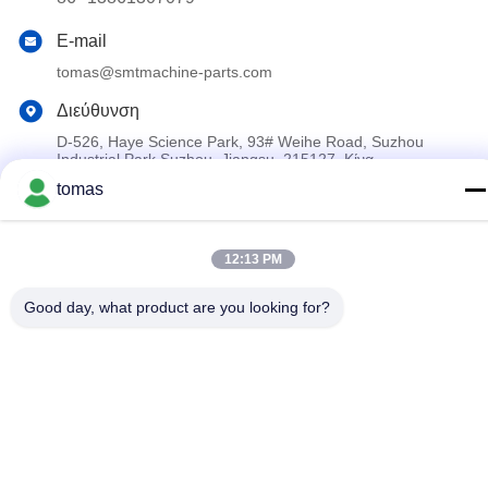
E-mail
tomas@smtmachine-parts.com
Διεύθυνση
D-526, Haye Science Park, 93# Weihe Road, Suzhou
Industrial Park Suzhou, Jiangsu, 215127, Κίνα
tomas
Πολιτική Απορρήτου
|
Sitemap
12:13 PM
Κίνα Καλό Ποιότητα Μέρη μηχανών SMT Προμηθευτής. 2017-
2026 SMT PARTS SUPPLY LTD Όλα. Όλα τα δικαιώματα
Good day, what product are you looking for?
διατηρούνται.