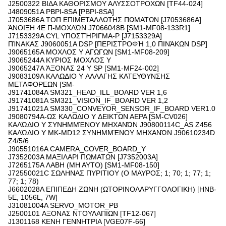
J2500322 ΒΙΔΑ ΚΑΘΟΡΙΣΜΟΥ ΑΛΥΣΣΟΤΡΟΧΩΝ [TF44-024]
J4809051A PBPI-8SA [PBPI-8SA]
J7053686A ΤΟΠ ΕΠΙΜΕΤΑΛΛΩΤΗΣ ΠΩΜΑΤΩΝ [J7053686A]
ΆΝΟΙΞΗ 4E Π-ΜΟΧΛΏΝ J7066048B [SM1-MF08-133R1]
J7153329A CYL ΥΠΟΣΤΉΡΙΓΜΑ-Ρ [J7153329A]
ΠΊΝΑΚΑΣ J9060051A DSP [ΠΕΡΙΣΤΡΟΦΉ 1,0 ΠΙΝΆΚΩΝ DSP]
J9065165A ΜΟΧΛΟΣ Y ΑΓΩΓΩΝ [SM1-MF08-209]
J9065244A ΚΥΡΙΟΣ ΜΟΧΛΟΣ Y
J9065247A ΆΞΟΝΑΣ 24 Y SP [SM1-MF24-002]
J9083109A ΚΑΛΩΔΙΟ Y ΑΛΛΑΓΗΣ ΚΑΤΕΥΘΥΝΣΗΣ
ΜΕΤΑΦΟΡΕΩΝ [SM-
J91741084A SM321_HEAD_ILL_BOARD VER 1,6
J91741081A SM321_VISION_IF_BOARD VER 1,2
J91741021A SM330_CONVEYOR_SENSOR_IF_BOARD VER1.0
J9080794A-ΩΣ ΚΑΛΩΔΙΟ Y ΔΕΙΚΤΩΝ ΑΕΡΑ [SM-CV026]
ΚΑΛΏΔΙΟ Y ΣΥΝΗΜΜΈΝΟΥ ΜΗΧΑΝΏΝ J90800114C_AS Z456
ΚΑΛΏΔΙΟ Y MK-MD12 ΣΥΝΗΜΜΈΝΟΥ ΜΗΧΑΝΏΝ J90610234D
Z4/5/6
J90551016A CAMERA_COVER_BOARD_Y
J7352003A ΜΑΞΙΛΑΡΙ ΠΩΜΑΤΩΝ [J7352003A]
J7265175A ΛΑΒΗ (ΜΗ ΑΥΤΟ) [SM1-MF08-150]
J72550021C ΣΩΛΗΝΑΣ ΠΥΡΙΤΙΟΥ (Ο ΜΑΥΡΟΣ; 1; 70; 1; 77; 1;
77; 1; 78)
J6602028A ΕΠΙΠΕΔΗ ΖΩΝΗ (ΩΤΟΡΙΝΟΛΑΡΥΓΓΟΛΟΓΙΚΗ) [HNB-
5E, 1056L, 7W]
J31081004A SERVO_MOTOR_PB
J2500101 ΑΞΟΝΑΣ ΝΤΟΥΛΑΠΙΩΝ [TF12-067]
J1301168 ΚΕΝΗ ΓΕΝΝΗΤΡΙΑ [VGE07F-66]