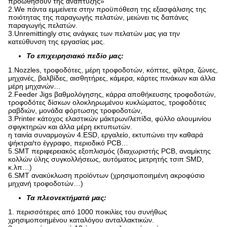
προωθήσουν της ανάπτυξης»
2.We πάντα εμμείνετε στην προϋπόθεση της εξασφάλισης της
ποιότητας της παραγωγής πελατών, μειώνει τις δαπάνες
παραγωγής πελατών.
3.Unremittingly στις ανάγκες των πελατών μας για την
κατεύθυνση της εργασίας μας.
Το επιχειρησιακό πεδίο μας:
1.Nozzles, τροφοδότες, μέρη τροφοδοτών, κόπτες, φίλτρα, ζώνες,
μηχανές, βαλβίδες, αισθητήρες, κάμερα, κάρτες πινάκων και άλλα
μέρη μηχανών…
2.Feeder Jigs βαθμολόγησης, κάρρα αποθήκευσης τροφοδοτών,
τροφοδότες δίσκων ολοκληρωμένου κυκλώματος, τροφοδότες
ραβδιών, μονάδα φόρτωσης τροφοδοτών,
3.Printer κάτοχος ελαστικών μάκτρων/λεπίδα, φύλλο αλουμινίου
σφιγκτηρών και άλλα μέρη εκτυπωτών.
η ταινία συναρμογών 4.ESD, εργαλείο, εκτυπώνει την καθαρά
ψήκτρα/το έγγραφο, περιοδικό PCB…
5.SMT περιφερειακός εξοπλισμός (διαχωριστής PCB, αναμίκτης
κολλών ύλης συγκολλήσεως, αυτόματος μετρητής τσιπ SMD,
κ.λπ…)
6.SMT ανακύκλωση προϊόντων (χρησιμοποιημένη ακροφύσιο
μηχανή τροφοδοτών…)
Τα πλεονεκτήματά μας:
1. περισσότερες από 1000 ποικιλίες του συνήθως
χρησιμοποιημένου καταλόγου ανταλλακτικών.