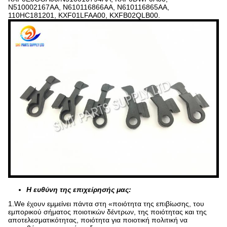
N510002167AA, N610116866AA, N610116865AA,
110HC181201, KXF01LFAA00, KXFB02QLB00.
Η ευθύνη της επιχείρησής μας:
1.We έχουν εμμείνει πάντα στη «ποιότητα της επιβίωσης, του
εμπορικού σήματος ποιοτικών δέντρων, της ποιότητας και της
αποτελεσματικότητας, ποιότητα για ποιοτική πολιτική να