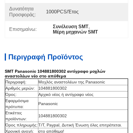
Δυνατότητα
1000PCS/έτος
Προσφοράς:
Συνέλευση SMT
, 
Επισημαίνω:
Μέρη μηχανών SMT
Περιγραφή Προϊόντος
SMT Panasonic 104881800302 αντίγραφο μοχλών
αναστολέων νέο στο απόθεμα
Περιγραφή:
Μοχλός αναστολέων της Panasonic
Αριθμός μερών:
104881800302
Όρος:
Αρχικό νέος ή αντίγραφο νέος
Εφαρμόσιμα
Panasonic
πρότυπα:
Ετικέττες
104881800302
προϊόντων:
Όρος πληρωμής:
T/T, Paypal, Δυτική Ένωση όλες επιτρέπεται.
Χρονική ανοχή:
στο απόθεμα!