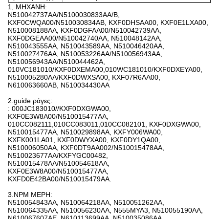
1, ΜΗΧΑΝΗ:
N510042737AA/N5100030833AA/B,
KXF0CWQA00/N510030834AB, KXF0DHSAA00, KXF0E1LXA00,
N510008188AA, KXF0DGFAA00/N510042739AA,
KXF0DGEAA00/N510042740AA, N510048142AA,
N510043555AA, N510043589AA, N510046420AA,
N510027476AA, N510053226AA/N510056943AA,
N510056943AA/N510044462A,
010VC181010/KXF0DXEMA00,010WC181010/KXF0DXEYA00,
N510005280AA/KXF0DWXSA00, KXF07R6AA00,
N610063660AB, N510034430AA
2.guide ράγες:
: 000JC183010//KXF0DXGWA00,
KXF0E3W8A00/N510015477AA,
010CC082111,010CC083011,010CC082101, KXF0DXGWA00,
N510015477AA, N510029898AA, KXFY006WA00,
KXFK001LA01, KXF0DWYXA00, KXF0DY1QA00,
N510006050AA, KXF0DT9AA002/N510015478AA,
N510023677AA/KXFYGC00482,
N510015478AA/N510054618AA,
KXF0E3W8A00/N510015477AA,
KXFD0E42BA00/N510015479AA.
3.NPM ΜΕΡΗ:
N510054843AA, N510064218AA, N510051262AA,
N510064335AA, N510056230AA, N555MYA3, N510055190AA,
N610067607AE, N610113699AA, N510035086AA,