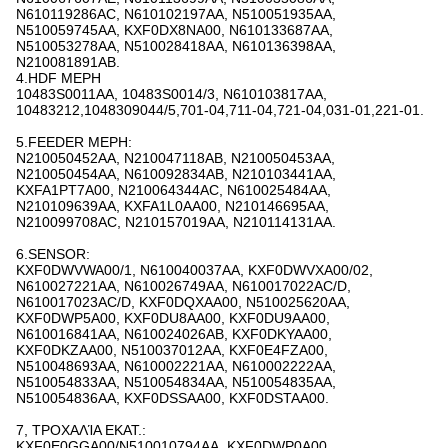
N610119286AC, N610102197AA, N510051935AA,
N510059745AA, KXF0DX8NA00, N610133687AA,
N510053278AA, N510028418AA, N610136398AA,
N210081891AB.
4.HDF ΜΕΡΗ
10483S0011AA, 10483S0014/3, N610103817AA,
10483212,1048309044/5,701-04,711-04,721-04,031-01,221-01.
5.FEEDER ΜΕΡΗ:
N210050452AA, N210047118AB, N210050453AA,
N210050454AA, N610092834AB, N210103441AA,
KXFA1PT7A00, N210064344AC, N610025484AA,
N210109639AA, KXFA1L0AA00, N210146695AA,
N210099708AC, N210157019AA, N210114131AA.
6.SENSOR:
KXF0DWVWA00/1, N610040037AA, KXF0DWVXA00/02,
N610027221AA, N610026749AA, N610017022AC/D,
N610017023AC/D, KXF0DQXAA00, N510025620AA,
KXF0DWP5A00, KXF0DU8AA00, KXF0DU9AA00,
N610016841AA, N610024026AB, KXF0DKYAA00,
KXF0DKZAA00, N510037012AA, KXF0E4FZA00,
N510048693AA, N610002221AA, N610002222AA,
N510054833AA, N510054834AA, N510054835AA,
N510054836AA, KXF0DSSAA00, KXF0DSTAA00.
7, ΤΡΟΧΑΛΊΑ ΕΚΑΤ.:
KXF0E0GGA00/N510010794AA, KXF0DWP0A00,