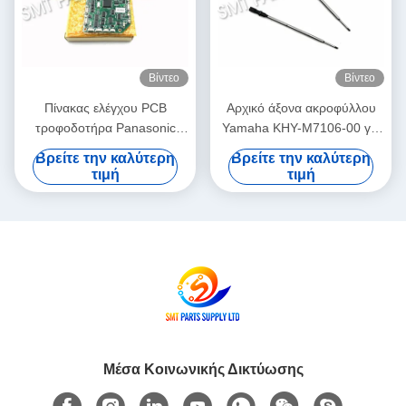
Βίντεο
Βίντεο
Πίνακας ελέγχου PCB
Αρχικό άξονα ακροφύλλου
τροφοδοτήρα Panasonic
Yamaha KHY-M7106-00 για
N610032084AA /
μηχανή επιλογής και
Βρείτε την καλύτερη
Βρείτε την καλύτερη
KXF0DWTHA00 (MC12CX-
τοποθέτησης SMT YS12 /
τιμή
τιμή
5) για τροφοδοτές CM402
YS24 / YG12F
CM602 NPM 8mm / 12mm /
16mm
Μέσα Κοινωνικής Δικτύωσης