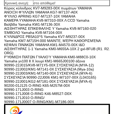
Χρονική ανοχή:
στο απόθεμα!
Κύριος κύλινδρος KV7-M9283-00X πωμάτων YAMAHA
ΆΝΟΙΞΗ ΦΎΛΛΩΝ YAMAHA KG7-M7137-A0X
ΦΎΛΛΟ APRING KG7-M7137-10X YAMAHA
ΚΆΜΕΡΑ YYAMAHA KV8-M7310-00X Λ CCD Yamaha
Βαλβίδα Yamaha KW1-M7136-30X
ΑΙΣΘΗΤΉΡΑΣ ΕΠΙΚΕΦΑΛΉΣ Y Yamaha KV8-M7160-020
ΈΜΒΟΛΟ Yamaha KV8-M7104-00X
ΚΎΛΙΝΔΡΟΣ PBSA10^5 Yamaha KV7-M9237-00X
Yamaha KM7-M715H-000 MAINTE, ΜΈΡΗ ΚΑΘΟΡΙΣΜΈΝΑ
ΚΕΦΆΛΙ ΠΙΝΆΚΩΝ YAMAHA KM1-M4570-00X I&O
ΑΙΣΘΗΤΉΡΑΣ 1-1 Yamaha KM0-M655A-10X 2 gxl-8FUB (R1. R2.
ORG)
ΡΎΘΜΙΣΗ ΠΙΆΤΩΝ ΓΥΑΛΙΟΎ YAMAHA KM0-M88C0-10X
Yamaha yv100 Ⅱ Χ λουρί KM1-M665J00100 άξονα
90990-22J015/KV8-M71Y5-00X ΣΥΣΚΕΥΑΣΙΑ (MYA-12)
90990-22J002/KM1-M7141-0X ΣΥΣΚΕΥΑΣΙΑ (Mya-10a)
90990-22J003/KM1-M7140-00X ΣΥΣΚΕΥΑΣΙΑ (MYA-6)
ΣΥΣΚΕΥΑΣΊΑ 90990-22J006 KM1-M7107-00X (L043165)
90990-22J001/KG2-M7181-00X ΣΥΣΚΕΥΑΣΙΑ (MYA-4)
90200-01J125 O-RING K65-M257M-00X
90990-171J003 O-RING
90990-171J008 O-RING K46-M8527-D0X
90990-171J010 O-RING/
90990-171J0007 O-RING/KM1-M7186-00X