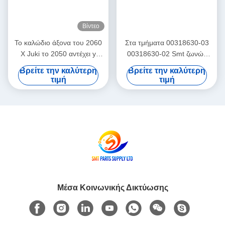
Βίντεο
Το καλώδιο άξονα του 2060
Στα τμήματα 00318630-03
Χ Juki το 2050 αντέχει y
00318630-02 Smt ζωνών
40069117 E205572900B
άξονα Υ SIEMENS HS50
Βρείτε την καλύτερη
Βρείτε την καλύτερη
αποθεμάτων
τιμή
τιμή
Μέσα Κοινωνικής Δικτύωσης