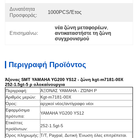
Δυνατότητα
1000PCS/έτος
Προσφοράς:
νέα ζώνη μεταφορέων
, 
Επισημαίνω:
αντικαταστήστε τη ζώνη 
συγχρονισμού
Περιγραφή Προϊόντος
Άξονας SMT YAMAHA YG200 YS12 - ζώνη kgt-m7181-00X
252-1.5gt-5 ρ ολοκαίνουργια
Περιγραφή:
ΆΞΟΝΑΣ
YAMAHA
- ΖΏΝΗ Ρ
Αριθμός μερών:
Kgt-m7181-00X
Όρος:
αρχικοί νέος/αντίγραφο νέοι
Εφαρμόσιμα
YAMAHA
YG200 YS12
πρότυπα:
Ετικέττες
252-1.5gt-5
προϊόντων:
Όρος πληρωμής:
T/T, Paypal, Δυτική Ένωση όλες επιτρέπεται.