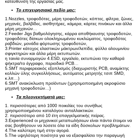
κατεύθυνση της εργασίας μας.
Το επιχειρησιακό πεδίο μας:
1.Nozzles, τροφοδότες, μέρη τροφοδοτών, κόπτες, φίλτρα, ζώνες,
μηχανές, βαλβίδες, αισθητήρες, κάμερα, κάρτες πινάκων και άλλα
μέρη μηχανών…
2.Feeder Jigs βαθμολόγησης, κάρρα αποθήκευσης τροφοδοτών,
τροφοδότες δίσκων ολοκληρωμένου κυκλώματος, τροφοδότες
ραβδιών, μονάδα φόρτωσης τροφοδοτών,
3.Printer κάτοχος ελαστικών μάκτρων/λεπίδα, φύλλο αλουμινίου
σφιγκτηρών και άλλα μέρη εκτυπωτών.
η ταινία συναρμογών 4.ESD, εργαλείο, εκτυπώνει την καθαρά
ψήκτρα/το έγγραφο, περιοδικό PCB…
5.SMT περιφερειακός εξοπλισμός (διαχωριστής PCB, αναμίκτης
κολλών ύλης συγκολλήσεως, αυτόματος μετρητής τσιπ SMD,
κ.λπ…)
6.SMT ανακύκλωση προϊόντων (χρησιμοποιημένη ακροφύσιο
μηχανή τροφοδοτών…)
Τα πλεονεκτήματά μας:
1. περισσότερες από 1000 ποικιλίες του συνήθως
χρησιμοποιημένου καταλόγου ανταλλακτικών.
2. περισσότερο από 10 έτη επαγγελματικής πείρας.
3.Experienced οι μηχανικοί μεταπωλήσεων είναι πάντα έτοιμοι να
σας βοηθήσουν να λύσετε όλα τα είδη δύσκολων προβλημάτων.
4.The καλύτερη τιμή στην αγορά.
5.The υψηλότερη ποιότητα για να εξασφαλίσει την παραγωγή