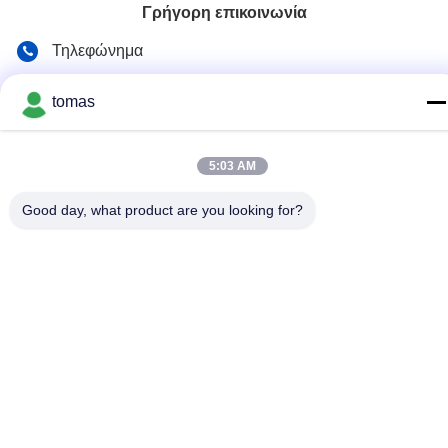
Γρήγορη επικοινωνία
Τηλεφώνημα
86--13861307079
tomas
E-mail
tomas@smtmachine-parts.com
5:03 AM
Διεύθυνση
Good day, what product are you looking for?
D-526, Haye Science Park, 93# Weihe Road, Suzhou
Industrial Park Suzhou, Jiangsu, 215127, Κίνα
Πολιτική Απορρήτου
|
Sitemap
Κίνα Καλό Ποιότητα Μέρη μηχανών SMT Προμηθευτής. 2017-
2026 SMT PARTS SUPPLY LTD Όλα. Όλα τα δικαιώματα
διατηρούνται.