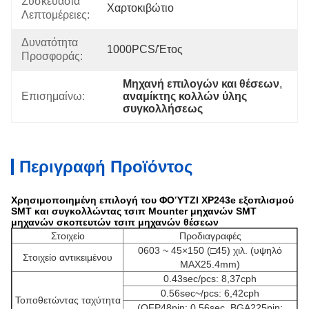
Συσκευασία
Χαρτοκιβώτιο
Λεπτομέρειες:
Δυνατότητα
1000PCS/έτος
Προσφοράς:
Μηχανή επιλογών και θέσεων
, 
Επισημαίνω:
αναμίκτης κολλών ύλης 
συγκολλήσεως
Περιγραφή Προϊόντος
Χρησιμοποιημένη επιλογή του ΦΟΎΤΖΙ XP243e εξοπλισμού
SMT και συγκολλώντας τσιπ Mounter μηχανών SMT
μηχανών σκοπευτών τσιπ μηχανών θέσεων
Στοιχείο
Προδιαγραφές
0603 ~ 45×150 (□45) χιλ. (υψηλό
Στοιχείο αντικειμένου
MAX25.4mm)
0.43sec/pcs: 8,37cph
0.56sec~/pcs: 6,42cph
Τοποθετώντας ταχύτητα
(QFP48pin: 0.56sec, BGA225pin: