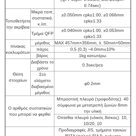
0.74sec)
Μικρά τσιπ,
±0.050mm cpk≥1.00, ±0.066mm
συστατικά,
Τοποθετήστε
cpk≥1.33
κ.λπ.
την ακρίβεια
±0.040mm cpk≥1.00, ±0.053mm
Τμήμα QFP
cpk≥1.33
μέγεθος
MAX 457mm×356mm, λ. 50mm×50mm
πίνακας
πάχος
0,5 (0,3) ~4.0mm±10%
κυκλωμάτων
βάρος
1kg κατωτέρω
Διαβάστε το
0.3sec/pcs
χρόνο
Θέση
Στό
στοιχείων
ελάχιστο
φ0.2mm
διαβασμένο
μέγεθος
Μπροστινή πλευρά (τροφοδότης): 40
σύμφωνα με μετατροπή ζωνών 8mm
Ο αριθμός συστατικών
την υλική
που μπορεί να φερθεί
Οπίσθια πλευρά (υλικός δίσκος): 10,
10/20, 10
Προδιαγραφές JIS, τμήματα ταινιών