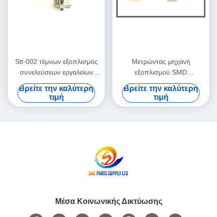
Stt-002 τέμνων εξοπλισμός
Μετρώντας μηχανή
συνελεύσεων εργαλείων
εξοπλισμού SMD
SMT εργαλείων ταινιών
συνελεύσεων εξελίκτρων
Βρείτε την καλύτερη
Βρείτε την καλύτερη
συναρμογών SMT
SMT ηλεκτρονικών
τιμή
τιμή
συστατικών με τον εκτυπωτή
κώδικα φραγμών
Μέσα Κοινωνικής Δικτύωσης