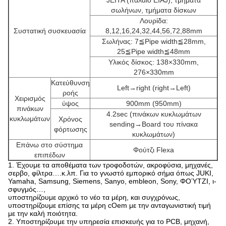
JEITA (παλαιό EIAJ), τμήματα
σωλήνων, τμήματα δίσκων
Λουρίδα:
Συστατική συσκευασία
8,12,16,24,32,44,56,72,88mm
Σωλήνας: 7≦Pipe width≦28mm,
25≦Pipe width≦48mm
Υλικός δίσκος: 138×330mm,
276×330mm
Κατεύθυνση
Left→right (right→Left)
ροής
Χειρισμός
ύψος
900mm (950mm)
πινάκων
4.2sec (πινάκων κυκλωμάτων
κυκλωμάτων
Χρόνος
sending→Board του πίνακα
φόρτωσης
κυκλωμάτων)
Επάνω στο σύστημα
Φούτζι Flexa
επιπέδων
1. Έχουμε τα αποθέματα των τροφοδοτών, ακροφύσια, μηχανές,
σερβο, φίλτρα….κ.λπ. Για το γνωστό εμπορικό σήμα όπως JUKI,
Yamaha, Samsung, Siemens, Sanyo, embleon, Sony, ΦΟΎΤΖΙ, ι-
σφυγμός…,
υποστηρίζουμε αρχικό το νέο τα μέρη, και συγχρόνως,
υποστηρίζουμε επίσης τα μέρη cOem με την ανταγωνιστική τιμή
με την καλή ποιότητα.
2. Υποστηρίζουμε την υπηρεσία επισκευής για το PCB, μηχανή,