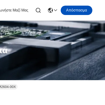
ωνήστε Μαζί Μας
Απόσπασμα
τα
-M2604-00X