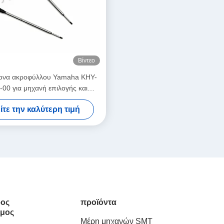
Βίντεο
ξονα ακροφύλλου Yamaha KHY-
00 για μηχανή επιλογής και
σης SMT YS12 / YS24 / YG12F
ίτε την καλύτερη τιμή
ος
προϊόντα
μος
Μέρη μηχανών SMT