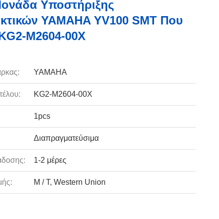
Μονάδα Υποστήριξης
ακτικών YAMAHA YV100 SMT Που
 KG2-M2604-00X
ρκας:
YAMAHA
τέλου:
KG2-M2604-00X
1pcs
Διαπραγματεύσιμα
άδοσης:
1-2 μέρες
ής:
Μ / Τ, Western Union