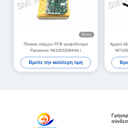
Βίντεο
Πίνακας ελέγχου PCB τροφοδοτήρα
Αρχικό ά
Panasonic N610032084AA /
M7106-
KXF0DWTHA00 (MC12CX-5) για
τοποθέτη
Βρείτε την καλύτερη τιμή
Βρε
τροφοδοτές CM402 CM602 NPM 8mm /
12mm / 16mm
Γρήγορ
σύνδεσ