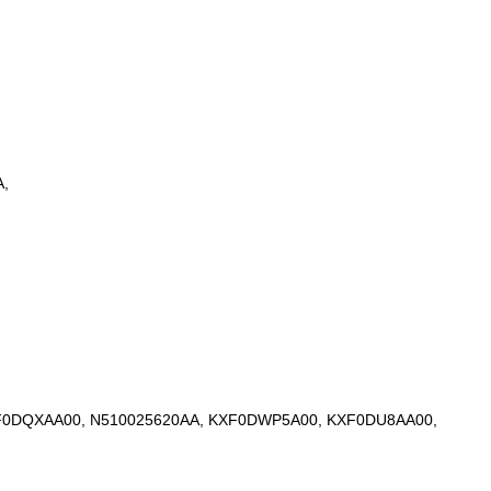
A,
XF0DQXAA00, N510025620AA, KXF0DWP5A00, KXF0DU8AA00,