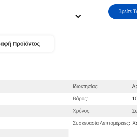
Βρείτε Τ
ραφή Προϊόντος
Ιδιοκτησίας:
Αρ
Βάρος:
1
Χρόνος:
Σ
Συσκευασία Λεπτομέρειες:
Χ