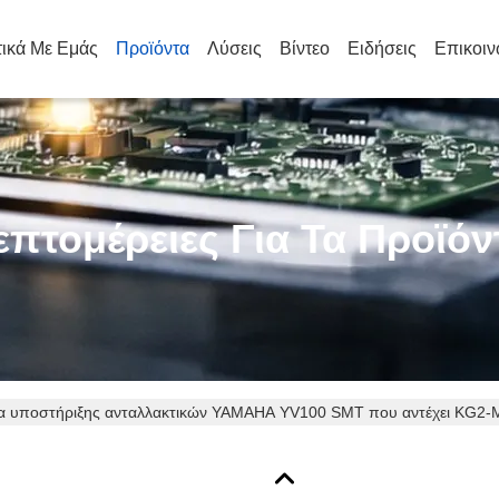
τικά Με Εμάς
Προϊόντα
Λύσεις
Βίντεο
Ειδήσεις
Επικοιν
επτομέρειες Για Τα Προϊόν
α υποστήριξης ανταλλακτικών YAMAHA YV100 SMT που αντέχει KG2