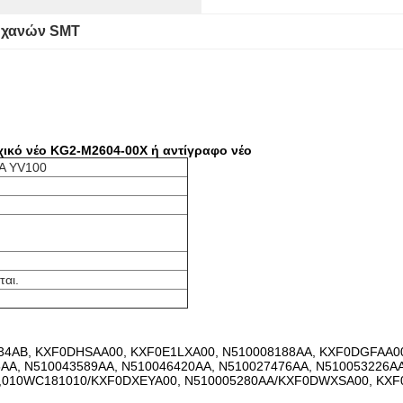
ηχανών SMT
ικό νέο KG2-M2604-00X ή αντίγραφο νέο
A YV100
ται.
34AB, KXF0DHSAA00, KXF0E1LXA00, N510008188AA, KXF0DGFAA0
AA, N510043589AA, N510046420AA, N510027476AA, N510053226A
,010WC181010/KXF0DXEYA00, N510005280AA/KXF0DWXSA00, KXF