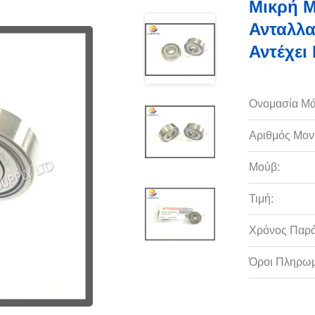
Μικρή 
Ανταλλ
Αντέχει
Ονομασία Μά
Αριθμός Μον
Μούβ:
Τιμή:
Χρόνος Παρ
Όροι Πληρωμ