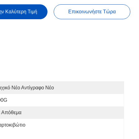
ην Καλύτερη Τιμή
Επικοινωνήστε Τώρα
χικό Νέο Αντίγραφο Νέο
00G
ε Απόθεμα
αρτοκιβώτιο