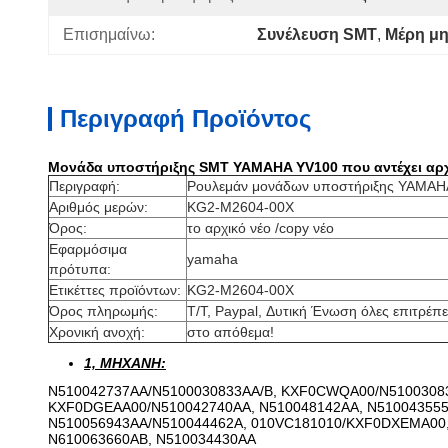
Επισημαίνω:
Συνέλευση SMT
, 
Μέρη μ
Περιγραφή Προϊόντος
Μονάδα υποστήριξης SMT YAMAHA YV100 που αντέχει αρχ
Περιγραφή:
Ρουλεμάν
μονάδων υποστήριξης YAMAH
Αριθμός μερών:
KG2-M2604-00X
Όρος:
το αρχικό νέο /copy νέο
Εφαρμόσιμα
yamaha
πρότυπα:
Ετικέττες προϊόντων:
KG2-M2604-00X
Όρος πληρωμής:
T/T, Paypal, Δυτική Ένωση όλες επιτρέπε
Χρονική ανοχή:
στο απόθεμα!
1, ΜΗΧΑΝΗ:
N510042737AA/N5100030833AA/B, KXF0CWQA00/N5100308
KXF0DGEAA00/N510042740AA, N510048142AA, N510043555
N510056943AA/N510044462A, 010VC181010/KXF0DXEMA00
N610063660AB, N510034430AA