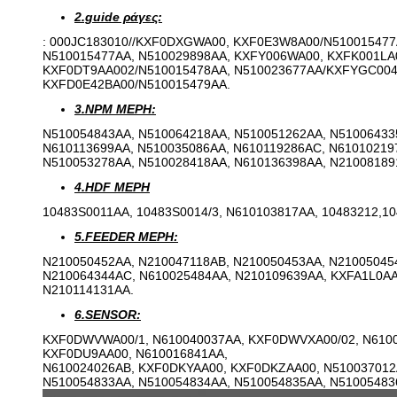
2.guide ράγες:
: 000JC183010//KXF0DXGWA00, KXF0E3W8A00/N510015477
N510015477AA, N510029898AA, KXFY006WA00, KXFK001LA
KXF0DT9AA002/N510015478AA, N510023677AA/KXFYGC004
KXFD0E42BA00/N510015479AA.
3.NPM ΜΕΡΗ:
N510054843AA, N510064218AA, N510051262AA, N51006433
N610113699AA, N510035086AA, N610119286AC, N61010219
N510053278AA, N510028418AA, N610136398AA, N21008189
4.HDF ΜΕΡΗ
10483S0011AA, 10483S0014/3, N610103817AA, 10483212,104
5.FEEDER ΜΕΡΗ:
N210050452AA, N210047118AB, N210050453AA, N21005045
N210064344AC, N610025484AA, N210109639AA, KXFA1L0AA
N210114131AA.
6.SENSOR:
KXF0DWVWA00/1, N610040037AA, KXF0DWVXA00/02, N6100
KXF0DU9AA00, N610016841AA,
N610024026AB, KXF0DKYAA00, KXF0DKZAA00, N510037012
N510054833AA, N510054834AA, N510054835AA, N5100548