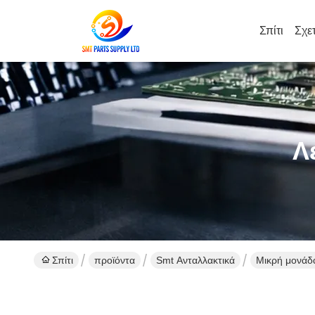
Σπίτι
Σχε
Λ
Σπίτι
προϊόντα
Smt Ανταλλακτικά
Μικρή μονάδ