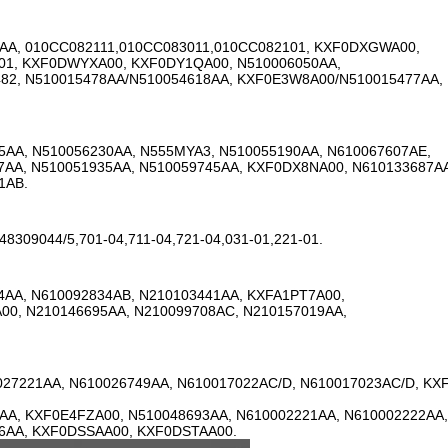
AA, 010CC082111,010CC083011,010CC082101, KXF0DXGWA00,
01, KXF0DWYXA00, KXF0DY1QA00, N510006050AA,
82, N510015478AA/N510054618AA, KXF0E3W8A00/N510015477AA,
5AA, N510056230AA, N555MYA3, N510055190AA, N610067607AE,
7AA, N510051935AA, N510059745AA, KXF0DX8NA00, N610133687A
1AB.
8309044/5,701-04,711-04,721-04,031-01,221-01.
4AA, N610092834AB, N210103441AA, KXFA1PT7A00,
00, N210146695AA, N210099708AC, N210157019AA,
27221AA, N610026749AA, N610017022AC/D, N610017023AC/D, K
AA, KXF0E4FZA00, N510048693AA, N610002221AA, N610002222AA,
36AA, KXF0DSSAA00, KXF0DSTAA00.