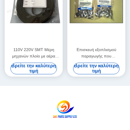
110V 220V SMT Μέρη
Επισκευή εξοπλισμού
μηχανών πλοίο με αέρα
παραγωγής που
ολοκληρωμένη υπηρεσία
χρησιμοποιείται σε καλή
Βρείτε την καλύτερη
Βρείτε την καλύτερη
διδασκαλίας πεδίου που
κατάσταση, σχεδιασμένο για
τιμή
τιμή
υποστηρίζει προηγμένες
ακρίβεια και σταθερή
διαδικασίες κατασκευής PCB
απόδοση στις γραμμές
παραγωγής