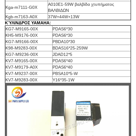
A010E1-59W βαλβίδα χτυπήματος
Kga-m7111-G0X
ΒΑΛΒΙΔΩΝ
Kgb-m7163-A0X
37W+44W+13W
ΚΎΛΙΝΔΡΟΣ YAMAHA:
KG7-M9165-00X
PDAS6*30
KH5-M9176-00X
PDAS6*30
KG7-M9166-00X
PBDA10*30
K98-M9283-00X
BDAS16*25-259W
KG7-M9236-00X
JDAD12*5
KV7-M9165-00X
PDAS6*40
KV7-M9179-A0X
PDAS6*40
KV7-M9237-00X
PBSA10*5-W
KV7-M9283-00X
Y16*35-1W