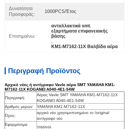
Δυνατότητα
1000PCS/έτος
Προσφοράς:
ανταλλακτικά smt
, 
εξαρτήματα επιφανειακής 
Επισημαίνω:
βάσης
, 
KM1-M7162-11X Βαλβίδα αέρα
Περιγραφή Προϊόντος
Αρχικό νέος ή αντίγραφο Vavle αέρα SMT YAMAHA KM1-
M7162-11X KOGANEI A040-4E1-54W
Αέρας Vavle SMT YAMAHA KM1-M7162-11X
Περιγραφή:
KOGANEI A040-4E1-54W
Αριθμός μερών:
YAMAHA KM1-M7162-11X
αρχικό νέο χρησιμοποιημένο το /original
Όρος:
αντίγραφο νέο
Εφαρμόσιμα
YAMAHA