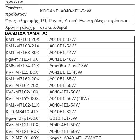
πρότυπα:
Ετικέττες
KOGANEI A040-4E1-54W
προϊόντων:
Όρος πληρωμής:
T/T, Paypal, Δυτική Ένωση όλες επιτρέπεται.
Χρονική ανοχή:
στο απόθεμα!
ΒΑΛΒΊΔΑ YAMAHA:
KM1-M7163-20X
A010E1-37W
KM1-M7163-21X
A010E1-54W
KM1-M7163-30X
A010E1-44W
Kga-m7111-H0X
A041E1-48W
KM5-M7174-11X
Ame05-e2-psl-13W
KV7-M7111-B0X
A041E1-11-48W
KM1-M7162-20X
A010E1-35W
KV8-M7162-20X
A010E1-55W
KV8-M7162-10X
A040-4E1-56W
KV8-M71YA-00X
A010E1-56W (48W)
KM1-M7162-11X
A040-4E1-54W
KU0-M3410-41X
A010E1-32W
Kga-m37p1-00X
G010HE1-5W
KV5-M7121-L0X
A040-4E1-50W
KV5-M7121-R0X
A040-4E1-50W
KH2-M7101-00X
Κεφάλι A040-4E1-3W YTF