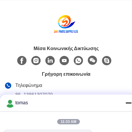
16mm
Μέσα Κοινωνικής Δικτύωσης
Γρήγορη επικοινωνία
Τηλεφώνημα
86--13861307079
tomas
E-mail
tomas@smtmachine-parts.com
11:33 AM
Διεύθυνση