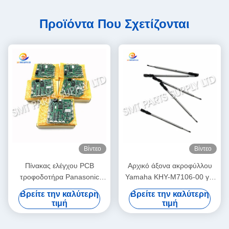
Προϊόντα Που Σχετίζονται
Βίντεο
Βίντεο
Πίνακας ελέγχου PCB
Αρχικό άξονα ακροφύλλου
τροφοδοτήρα Panasonic
Yamaha KHY-M7106-00 για
N610032084AA /
μηχανή επιλογής και
Βρείτε την καλύτερη
Βρείτε την καλύτερη
KXF0DWTHA00 (MC12CX-
τοποθέτησης SMT YS12 /
τιμή
τιμή
5) για τροφοδοτές CM402
YS24 / YG12F
CM602 NPM 8mm / 12mm /