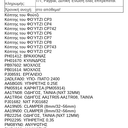
T/T, Paypal, Δυτική Ένωση όλες επιτρέπεται.
πληρωμής:
Χρονική ανοχή:
στο απόθεμα!
Κόπτης του Φούτζι
Κόπτης του ΦΟΎΤΖΙ CP3
Κόπτης του ΦΟΎΤΖΙ CP4
Κόπτης του ΦΟΎΤΖΙ CP742
Κόπτης του ΦΟΎΤΖΙ CP6
Κόπτης του ΦΟΎΤΖΙ CP7
Κόπτης του ΦΟΎΤΖΙ CP8
Κόπτης του ΦΟΎΤΖΙ CP743
Κόπτης του ΦΟΎΤΖΙ CP2
PH01412: ΒΡΑΧΙΟΝΑΣ
PH01670: ΚΥΛΙΝΔΡΟΣ
PB97602: ΜΟΧΛΟΣ
PB01614: ΜΟΧΛΟΣ
PJ08591: ΕΡΓΑΛΕΙΟ
2ADLFA00: ΥΠΟ- ΠΙΑΤΟ 2400
AA5BG05: ΥΠΗΡΕΤΗΣ 0.25E
PM05914: ΚΑΡΦΙΤΣΑ (PM05914)
AA1TN08: ΟΔΗΓΟΣ, ΤΑΙΝΙΑ (NXT 32MM)
AA1TR04: ΟΔΗΓΌΣ AA1TR05 AA1TR08, ΤΑΙΝΊΑ
PJ01682: NXT PJ01682
AA19N05: CLAMPER (8mm/32~56mm)
AA19N00: CLAMPER (8mm/32~56mm)
PB22254: ΟΔΗΓΟΣ, ΤΑΙΝΙΑ (NXT 12MM)
PP02295: ΥΠΗΡΕΤΗΣ 0,35
PM08YN0: ΑΝΥΨΩΤΗΣ