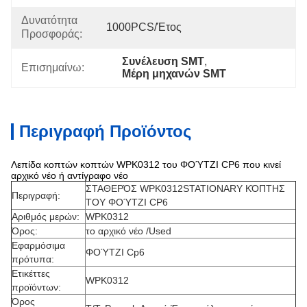
Δυνατότητα
1000PCS/έτος
Προσφοράς:
Συνέλευση SMT
, 
Επισημαίνω:
Μέρη μηχανών SMT
Περιγραφή Προϊόντος
Λεπίδα κοπτών κοπτών WPK0312 του ΦΟΎΤΖΙ CP6 που κινεί
αρχικό νέο ή αντίγραφο νέο
ΣΤΑΘΕΡΌΣ WPK0312STATIONARY ΚΌΠΤΗΣ
Περιγραφή:
ΤΟΥ ΦΟΎΤΖΙ CP6
Αριθμός μερών:
WPK0312
Όρος:
το αρχικό νέο /Used
Εφαρμόσιμα
ΦΟΎΤΖΙ Cp6
πρότυπα:
Ετικέττες
WPK0312
προϊόντων:
Όρος