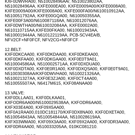
KXF0DWVRA00, N510028496AA/, N510023802AA,
N510028496AA, KXFE000EA00, KXFE0009A00/KXFE0008A00,
KXFE0009A00/KXFE0008A00, KXFE000FA00/N610010912AA,
N510051792AA, KXFE00GQA00, N610050355AA,
KXFE00F3A00/N610087118AA, N610012076AA,
KXF0DWTHA00/N610032084AA, KXFE0002A00,
N610110715AA,KXFE00FKA00, N610001943AA,
N610001944AA, N610122119AA, PCB-SCV4EA/B,
NFV2CF+NF0FCF, NFV2CG+NF0FCF
12.BELT:
KXF0DKCAA00, KXF0DKDAA00, KXF0DKEAA00,
KXF0DKFAA00, KXF0DKGAA00, KXF0E0T9A01,
N510004586AA, N510002571AA, KXF0DXDUA00,
KXF0DXDTA00, KXF0E0R1A00, KXF0DXQSA00, KXF0E0T9A01,
N510030308AA/KXF0DWVHA00, N510021326AA,
N510021327AA, KXF0E3ZJA00, KXF0CT4AA00,
N510055507AA, N6417M615, KXF08ANAA00
13.VALVE:
KXF0DLLAA01, KXF0DLKAA01,
KXFODR6AA00/N5100029538AA, KXFODR6AA00,
KXFX03E4A00, KXF09X5AA00,
KXF0A1RAA00,010DC181170/KXF0DX8NA00, KXF0DXETA00,
N510054843AA, N510054844AA, N510028619AA,
KXFX03WMA00, KXF09X3AA00, KXF09X2AA00, KXF0DR3AA00,
KXF0DR4AA00, N510033205AA, 010KC081210.