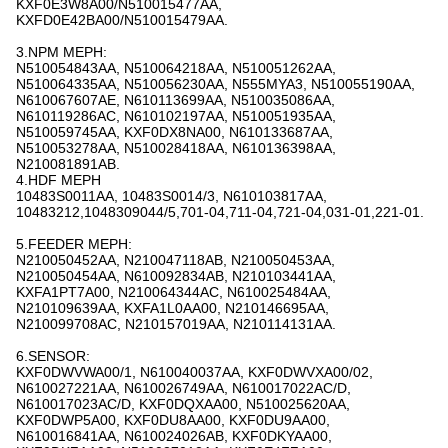
KXF0E3W8A00/N510015477AA,
KXFD0E42BA00/N510015479AA.
3.NPM ΜΕΡΗ:
N510054843AA, N510064218AA, N510051262AA,
N510064335AA, N510056230AA, N555MYA3, N510055190AA,
N610067607AE, N610113699AA, N510035086AA,
N610119286AC, N610102197AA, N510051935AA,
N510059745AA, KXF0DX8NA00, N610133687AA,
N510053278AA, N510028418AA, N610136398AA,
N210081891AB.
4.HDF ΜΕΡΗ
10483S0011AA, 10483S0014/3, N610103817AA,
10483212,1048309044/5,701-04,711-04,721-04,031-01,221-01.
5.FEEDER ΜΕΡΗ:
N210050452AA, N210047118AB, N210050453AA,
N210050454AA, N610092834AB, N210103441AA,
KXFA1PT7A00, N210064344AC, N610025484AA,
N210109639AA, KXFA1L0AA00, N210146695AA,
N210099708AC, N210157019AA, N210114131AA.
6.SENSOR:
KXF0DWVWA00/1, N610040037AA, KXF0DWVXA00/02,
N610027221AA, N610026749AA, N610017022AC/D,
N610017023AC/D, KXF0DQXAA00, N510025620AA,
KXF0DWP5A00, KXF0DU8AA00, KXF0DU9AA00,
N610016841AA, N610024026AB, KXF0DKYAA00,