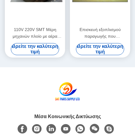
110V 220V SMT Μέρη
Επισκευή εξοπλισμού
μηχανών πλοίο με αέρα
παραγωγής που
ολοκληρωμένη υπηρεσία
χρησιμοποιείται σε καλή
Βρείτε την καλύτερη
Βρείτε την καλύτερη
διδασκαλίας πεδίου που
κατάσταση, σχεδιασμένο για
τιμή
τιμή
υποστηρίζει προηγμένες
ακρίβεια και σταθερή
διαδικασίες κατασκευής PCB
απόδοση στις γραμμές
παραγωγής
Μέσα Κοινωνικής Δικτύωσης