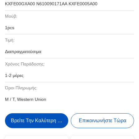
KXFE00GXA00 N610090171AA KXFE0005A00
Μούβ:
1pcs
Τιμή:
Διαπραγματεύσιμα
Χρόνος Παράδοσης:
1-2 μέρες
Όροι Πληρωμής:
Μ / Τ, Western Union
Βρείτε Την Καλύτερη Τιμή
Επικοινωνήστε Τώρα