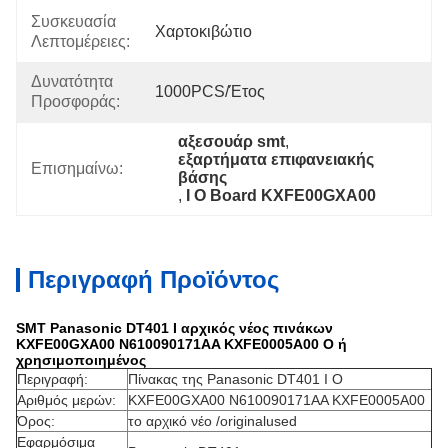
Συσκευασία
Χαρτοκιβώτιο
Λεπτομέρειες:
Δυνατότητα
1000PCS/έτος
Προσφοράς:
αξεσουάρ smt
, 
εξαρτήματα επιφανειακής 
Επισημαίνω:
βάσης
, 
I O Board KXFE00GXA00
Περιγραφή Προϊόντος
SMT Panasonic DT401 Ι αρχικός νέος πινάκων
KXFE00GXA00 N610090171AA KXFE0005A00 Ο ή
χρησιμοποιημένος
Περιγραφή:
Πίνακας της Panasonic DT401 Ι Ο
Αριθμός μερών:
KXFE00GXA00 N610090171AA KXFE0005A00
Όρος:
το αρχικό νέο /originalused
Εφαρμόσιμα