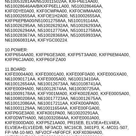
N510053281AA/N510011502AA, KXFP6E1AA00,
N510028646AA/B/KXFP6ELLA00, N510028646AA,
KXF0DYE0A00, KXF0CWPAA00, KXF0CWMAA00,
N510002655AA, KXFOE1H2A00, N510002655AA,
KXFP6EPBA00/N510012758AA, N510019114AA,
N510026295AA, N510026292AA, N510026293AA,
N510026294AA, N510012770AA, N510012758AA,
N510028367AA, N510028368AA, N510059933AA,
N610060831AA, KXFYGC00224.
10.POWER:
KXFP654AA00, KXFP6GE3A00, KXFP5T3AA00, KXFP6EM4A00,
KXFP6CJAA00, KXFP6GFZA00
11.BOARD:
KXFE0004A00, KXFE0001A00, KXFE00F0A00, KXFE00GXA00,
N610090171AA, KXFE0005A00, N610013410AA,
N610012654AA, N610012673AA, N610108741AA,
KXFE000HA00, N610012674AA, N610030725AA,
N610009178AA, KXFY001MA00, KXFK002EA00, KXFE000SA00,
N610080208AA, N610017723AA, N610012675AA,
N510012086AA, N610017211AA, KXFK00APA00,
N610001129AA, N610011654AA, KXFE00FGA00,
KXFP6GE3A00, KXFK001PA00, N610020291AA,
KXF0DWTHA00, N610032084AA, KXFE000JA00,
KXFE000DA00, KXFP5Z1AA00, PR15EB, ELV3EA+ELV4EA,
ELV3EA+ELV1ED/B, NF3ACD, MC16CB, 3401P3, Κ.-MC01-S07,
FP-VM-10-MO, NFV2CF+NF0FCF, KXFX036HA00,