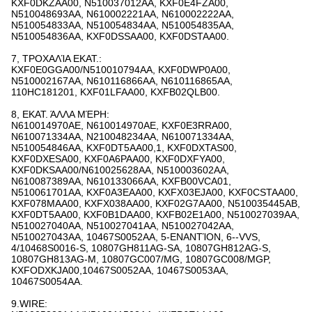
KXF0DKZAA00, N510037012AA, KXF0E4FZA00,
N510048693AA, N610002221AA, N610002222AA,
N510054833AA, N510054834AA, N510054835AA,
N510054836AA, KXF0DSSAA00, KXF0DSTAA00.
7, ΤΡΟΧΑΛΊΑ ΕΚΑΤ.:
KXF0E0GGA00/N510010794AA, KXF0DWP0A00,
N510002167AA, N610116866AA, N610116865AA,
110HC181201, KXF01LFAA00, KXFB02QLB00.
8, ΕΚΑΤ. ΆΛΛΑ ΜΈΡΗ:
N610014970AE, N610014970AE, KXF0E3RRA00,
N610071334AA, N210048234AA, N610071334AA,
N510054846AA, KXF0DT5AA00,1, KXF0DXTAS00,
KXF0DXESA00, KXF0A6PAA00, KXF0DXFYA00,
KXF0DKSAA00/N610025628AA, N510003602AA,
N610087389AA, N610133066AA, KXFB00VCA01,
N510061701AA, KXF0A3EAA00, KXFX03EJA00, KXF0CSTAA00,
KXF078MAA00, KXFX038AA00, KXF02G7AA00, N510035445AB,
KXF0DT5AA00, KXF0B1DAA00, KXFB02E1A00, N510027039AA,
N510027040AA, N510027041AA, N510027042AA,
N510027043AA, 10467S0052AA, 5-ΕΝΑΝΤΊΟΝ, 6--VVS,
4/10468S0016-S, 10807GH811AG-SA, 10807GH812AG-S,
10807GH813AG-Μ, 10807GC007/MG, 10807GC008/MGP,
KXFODXKJA00,10467S0052AA, 10467S0053AA,
10467S0054AA.
9.WIRE: