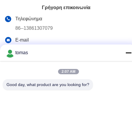
Γρήγορη επικοινωνία
Τηλεφώνημα
86--13861307079
E-mail
tomas@smtmachine-parts.com
tomas
Διεύθυνση
D-526, Haye Science Park, 93# Weihe Road, Suzhou
Industrial Park Suzhou, Jiangsu, 215127, Κίνα
2:07 AM
Good day, what product are you looking for?
Πολιτική Απορρήτου
|
Sitemap
Κίνα Καλό Ποιότητα Μέρη μηχανών SMT Προμηθευτής. 2017-
2026 SMT PARTS SUPPLY LTD Όλα. Όλα τα δικαιώματα
διατηρούνται.