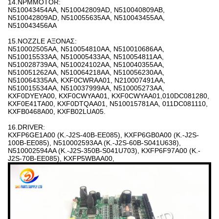
14.NPMMOTOR:
N510043454AA, N510042809AD, N510040809AB,
N510042809AD, N510055635AA, N510043455AA,
N510043456AA
15.NOZZLE ΑΞΟΝΑΣ:
N510002505AA, N510054810AA, N510010686AA,
N510015533AA, N510005433AA, N510054811AA,
N510028739AA, N510024102AA, N510040355AA,
N510051262AA, N510064218AA, N510056230AA,
N510064335AA, KXF0CWRAA01, N210007491AA,
N510015534AA, N510037999AA, N510005273AA,
KXF0DYEYA00, KXF0CWYAA01, KXF0CWYAA01,010DC081280,
KXF0E41TA00, KXF0DTQAA01, N510015781AA, 011DC081110,
KXFB0468A00, KXFB02LUA05.
16.DRIVER:
KXFP6GE1A00 (Κ.-J2S-40B-EE085), KXFP6GB0A00 (Κ.-J2S-
100B-EE085), N510002593AA (Κ.-J2S-60B-S041U638),
N510002594AA (Κ.-J2S-350B-S041U703), KXFP6F97A00 (Κ.-
J2S-70B-EE085), KXFP5WBAA00,