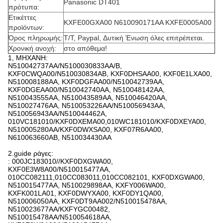
Panasonic DT401
πρότυπα:
Ετικέττες
KXFE00GXA00 N610090171AA KXFE0005A00
προϊόντων:
Όρος πληρωμής:
T/T, Paypal, Δυτική Ένωση όλες επιτρέπεται.
Χρονική ανοχή:
στο απόθεμα!
1, ΜΗΧΑΝΗ:
N510042737AA/N5100030833AA/B,
KXF0CWQA00/N510030834AB, KXF0DHSAA00, KXF0E1LXA00,
N510008188AA, KXF0DGFAA00/N510042739AA,
KXF0DGEAA00/N510042740AA, N510048142AA,
N510043555AA, N510043589AA, N510046420AA,
N510027476AA, N510053226AA/N510056943AA,
N510056943AA/N510044462A,
010VC181010/KXF0DXEMA00,010WC181010/KXF0DXEYA00,
N510005280AA/KXF0DWXSA00, KXF07R6AA00,
N610063660AB, N510034430AA
2.guide ράγες:
: 000JC183010//KXF0DXGWA00,
KXF0E3W8A00/N510015477AA,
010CC082111,010CC083011,010CC082101, KXF0DXGWA00,
N510015477AA, N510029898AA, KXFY006WA00,
KXFK001LA01, KXF0DWYXA00, KXF0DY1QA00,
N510006050AA, KXF0DT9AA002/N510015478AA,
N510023677AA/KXFYGC00482,
N510015478AA/N510054618AA,