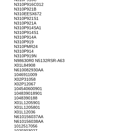
N310P916C012
N310P921B
N310EESX672
N310P921S1
N310P921A
N310P914SA1
N310P914S1
N310P914A
N310P919
N310PMR24
N310P914
N310P919N
N98630R0 N5132RSR-A63
X01L84908
N610082930AA
1046911009
X02P31058
X02P12067
104540600901
104839018901
1048390188
X01L1205901
X01L1205801
X01L12036
N610156037AA
N610156038AA
1012517056
1020303027