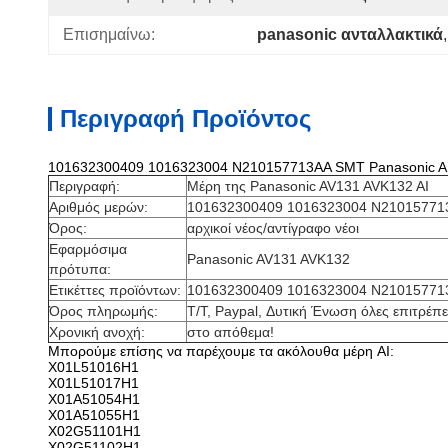
Επισημαίνω:
panasonic ανταλλακτικά
,
Περιγραφή Προϊόντος
101632300409 1016323004 N210157713AA SMT Panasonic AI α
Περιγραφή:
Μέρη της Panasonic AV131 AVK132 AI
Αριθμός μερών:
101632300409 1016323004 N21015771
Όρος:
αρχικοί νέος/αντίγραφο νέοι
Εφαρμόσιμα
Panasonic AV131 AVK132
πρότυπα:
Ετικέττες προϊόντων:
101632300409 1016323004 N21015771
Όρος πληρωμής:
T/T, Paypal, Δυτική Ένωση όλες επιτρέπε
Χρονική ανοχή:
στο απόθεμα!
Μπορούμε επίσης να παρέχουμε τα ακόλουθα μέρη AI:
X01L51016H1
X01L51017H1
X01A51054H1
X01A51055H1
X02G51101H1
X02G51102H1