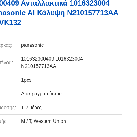
00409 Ανταλλακτικά 1016323004
asonic AI Κάλυψη N210157713AA
AVK132
ρκας:
panasonic
101632300409 1016323004
τέλου:
N210157713AA
1pcs
Διαπραγματεύσιμα
άδοσης:
1-2 μέρες
ής:
Μ / Τ, Western Union