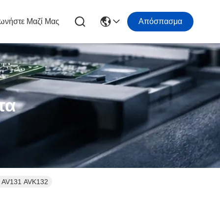
ωνήστε Μαζί Μας
Απόσπασμα
τα
A AV131 AVK132