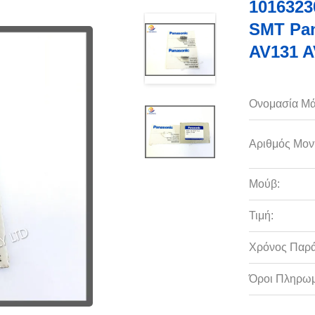
1016323
SMT Pan
AV131 
Ονομασία Μά
Αριθμός Μον
Μούβ:
Τιμή:
Χρόνος Παρ
Όροι Πληρωμ