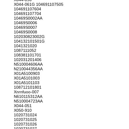
X044-061G 104691107505
104691107604
104691107704
10469S0002AA
10469S0006
10469S0007
10469S0008
102030823002G
104132101501G
1041321020
1087111052
108381101701
102031201406
N510004606AA
N210044356AA
X01A5100903
X01A5101003
X01A5101103
108712101801
Xnrnfuoo-007
N610115312AA
N510004723AA
X044-051
X050-910
1020731024
1020731025
1020731026
1020731027