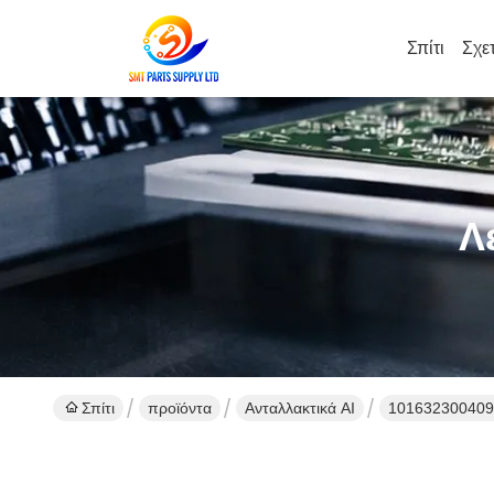
Σπίτι
Σχε
Λ
Σπίτι
προϊόντα
Ανταλλακτικά AI
101632300409