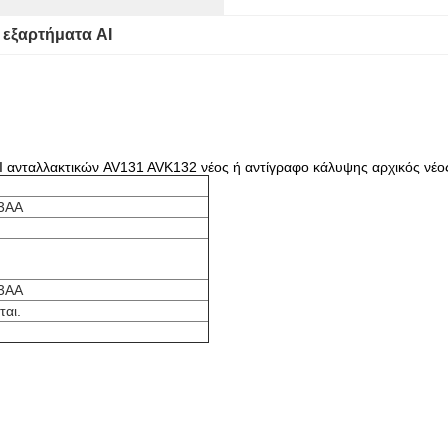
 
εξαρτήματα AI
νταλλακτικών AV131 AVK132 νέος ή αντίγραφο κάλυψης αρχικός νέο
3AA
3AA
ται.