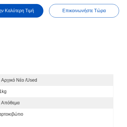
ην Καλύτερη Τιμή
Επικοινωνήστε Τώρα
 Αρχικό Νέο /used
1kg
ε Απόθεμα
αρτοκιβώτιο