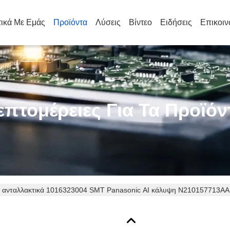
τικά Με Εμάς
Προϊόντα
Λύσεις
Βίντεο
Ειδήσεις
Επικοιν
επτομέρειες Για Τα Προϊόν
 ανταλλακτικά 1016323004 SMT Panasonic AI κάλυψη N210157713A