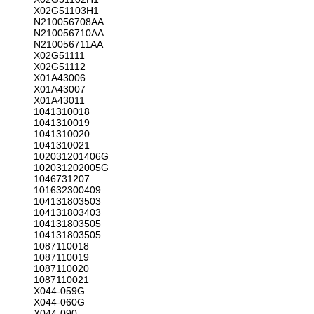
X02G51103H1
N210056708AA
N210056710AA
N210056711AA
X02G51111
X02G51112
X01A43006
X01A43007
X01A43011
1041310018
1041310019
1041310020
1041310021
102031201406G
102031202005G
1046731207
101632300409
104131803503
104131803403
104131803505
104131803505
1087110018
1087110019
1087110020
1087110021
X044-059G
X044-060G
X044-090