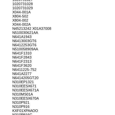
1020731028
1020731029
X044-001A
X804-502
X804-002
X044-002A
N45213242 X01A37008
N510030621AA
N641A1943
N6413003GT6
N6412253GT6
N510058909AA
N641F1310
N641F2843
N641F2313
N641F3620
N6411225-752
N641A2277
N6414205GT20
N310EP1321
N310EESX671
N310EESX671A
N310MS01A
N310EESX670A
N310P921
N310P916
KXF01XPAAOO
N310P916C