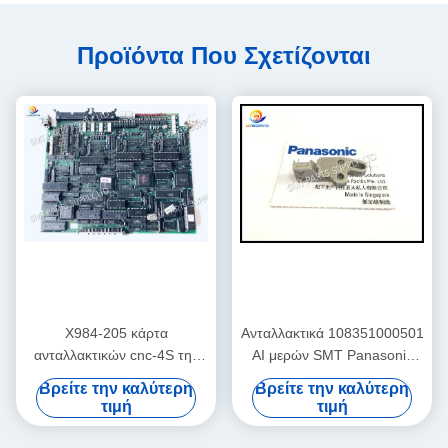
Προϊόντα Που Σχετίζονται
X984-205 κάρτα
Ανταλλακτικά 108351000501
ανταλλακτικών cnc-4S της
AI μερών SMT Panasonic
Panasonic AI αρχικό νέο/
ΦΡΑΓΜΌΣ 108351000401
Βρείτε την καλύτερη
Βρείτε την καλύτερη
χρησιμοποιημένο RH2 RH3
τιμή
τιμή
RHU2