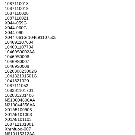
1087110018
1087110019
1087110020
1087110021
X044-059G
X044-060G
X044-090
X044-061G 104691107505
104691107604
104691107704
10469S0002AA
10469S0006
10469S0007
10469S0008
102030823002G
104132101501G
1041321020
1087111052
108381101701
102031201406
N510004606AA
N210044356AA
X01A5100903
X01A5101003
X01A5101103
108712101801
Xnrnfuoo-007
N610115312AA