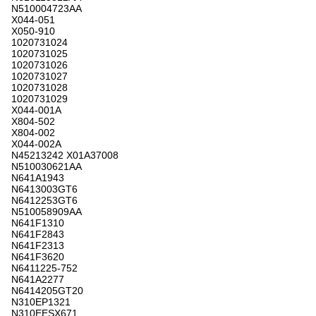
N510004723AA
X044-051
X050-910
1020731024
1020731025
1020731026
1020731027
1020731028
1020731029
X044-001A
X804-502
X804-002
X044-002A
N45213242 X01A37008
N510030621AA
N641A1943
N6413003GT6
N6412253GT6
N510058909AA
N641F1310
N641F2843
N641F2313
N641F3620
N6411225-752
N641A2277
N6414205GT20
N310EP1321
N310EESX671