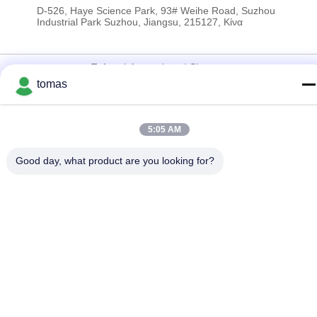
D-526, Haye Science Park, 93# Weihe Road, Suzhou
Industrial Park Suzhou, Jiangsu, 215127, Κίνα
Πολιτική Απορρήτου
|
Sitemap
tomas
Κίνα Καλό Ποιότητα Μέρη μηχανών SMT Προμηθευτής. 2017-
2026 SMT PARTS SUPPLY LTD Όλα. Όλα τα δικαιώματα
διατηρούνται.
5:05 AM
Good day, what product are you looking for?