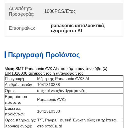
Δυνατότητα
1000PCS/έτος
Προσφοράς:
panasonic ανταλλακτικά
, 
Επισημαίνω:
εξαρτήματα AI
Περιγραφή Προϊόντος
Μέρη SMT Panasonic AVK AI που κάμπτουν τον κύβο (λ)
1041310338 αρχικός νέος ή αντίγραφο νέος
Περιγραφή:
Μέρη της Panasonic AVK3 AI
Αριθμός μερών:
1041310338
Όρος:
αρχικοί νέος/αντίγραφο νέοι
Εφαρμόσιμα
Panasonic AVK3
πρότυπα:
Ετικέττες
1041310338
προϊόντων:
Όρος πληρωμής:
T/T, Paypal, Δυτική Ένωση όλες επιτρέπεται.
Χρονική ανοχή:
στο απόθεμα!