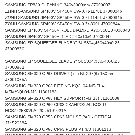
SAMSUNG SP880 CLEANING 340x3000mm J7000007
ΖΩΝΗ SAMSUNG SP400V SP450V SW-0.7t-1170L J7000846
ΖΩΝΗ SAMSUNG SP400V SP450V SW-0.7t-1145L J7000845
ΖΩΝΗ SAMSUNG SP400V SP450V SW-0.7t-800L J7000844
SAMSUNG SP400V SP450V ROLL DIA19xDIA70x350L J7000843
SAMSUNG SP400V SP450V BLADE 60x13x4 J7000842
SAMSUNG SP SQUEEGEE BLADE Y' SUS304;460x40x0.25
J7000876
SAMSUNG SP SQUEEGEE BLADE Y' SUS304;350x40x0.25
J7000862
SAMSUNG SM320 CP63 DRIVER (+.-) KL 207(6).150mm
J8001065A
SAMSUNG SM320 CP63 FITTING KQ2L04-M5/PL4-
M5M/SQL04-M5 J1301188
SAMSUNG SM320 CP63 HEX SUPPORT(M3-25) J1201038
SAMSUNG SM320 CP60 CP63 ΣΚΛΗΡΟΣ ΔΙΣΚΟΣ R
HDS722580VLAT20 J5101021A
SAMSUNG SM320 CP55 CP63 MOUSE PAD - OPTICAL
J7452038A
SAMSUNG SM320 CP55 CP63 PLUG PT 3/8 J1301213