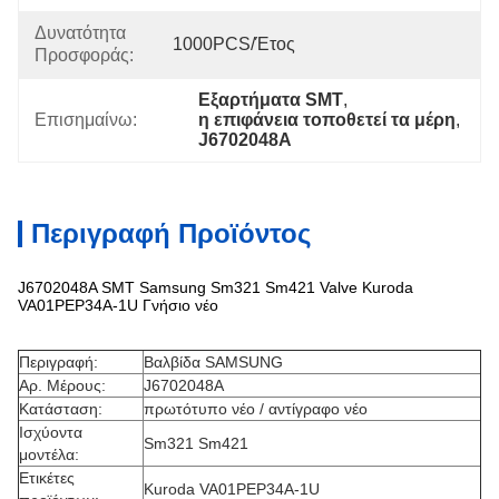
Δυνατότητα
1000PCS/έτος
Προσφοράς:
Εξαρτήματα SMT
, 
Επισημαίνω:
η επιφάνεια τοποθετεί τα μέρη
, 
J6702048A
Περιγραφή Προϊόντος
J6702048A SMT Samsung Sm321 Sm421 Valve Kuroda
VA01PEP34A-1U Γνήσιο νέο
Περιγραφή:
Βαλβίδα SAMSUNG
Αρ. Μέρους:
J6702048A
Κατάσταση:
πρωτότυπο νέο / αντίγραφο νέο
Ισχύοντα
Sm321 Sm421
μοντέλα:
Ετικέτες
Kuroda VA01PEP34A-1U