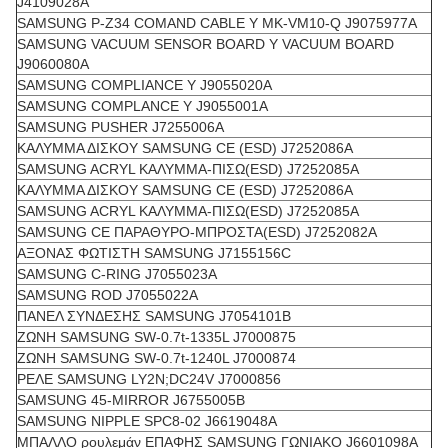
J4109028A
SAMSUNG P-Z34 COMAND CABLE Y MK-VM10-Q J9075977A
SAMSUNG VACUUM SENSOR BOARD Y VACUUM BOARD
J9060080A
SAMSUNG COMPLIANCE Y J9055020A
SAMSUNG COMPLANCE Y J9055001A
SAMSUNG PUSHER J7255006A
ΚΑΛΥΜΜΑ ΔΙΣΚΟΥ SAMSUNG CE (ESD) J7252086A
SAMSUNG ACRYL ΚΑΛΥΜΜΑ-ΠΙΣΩ(ESD) J7252085A
ΚΑΛΥΜΜΑ ΔΙΣΚΟΥ SAMSUNG CE (ESD) J7252086A
SAMSUNG ACRYL ΚΑΛΥΜΜΑ-ΠΙΣΩ(ESD) J7252085A
SAMSUNG CE ΠΑΡΑΘΥΡΟ-ΜΠΡΟΣΤΑ(ESD) J7252082A
ΑΞΟΝΑΣ ΦΩΤΙΣΤΗ SAMSUNG J7155156C
SAMSUNG C-RING J7055023A
SAMSUNG ROD J7055022A
ΠΑΝΕΛ ΣΥΝΔΕΣΗΣ SAMSUNG J7054101B
ΖΩΝΗ SAMSUNG SW-0.7t-1335L J7000875
ΖΩΝΗ SAMSUNG SW-0.7t-1240L J7000874
ΡΕΛΕ SAMSUNG LY2N;DC24V J7000856
SAMSUNG 45-MIRROR J6755005B
SAMSUNG NIPPLE SPC8-02 J6619048A
ΜΠΑΛΛΟ ρουλεμάν ΕΠΑΦΗΣ SAMSUNG ΓΩΝΙΑΚΟ J6601098A