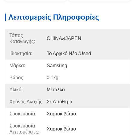
Λεπτομερείς Πληροφορίες
Τόπος
CHINA&JAPEN
Καταγωγής:
Ιδιοκτησία:
Το Αρχικό Νέο /used
Μάρκα:
Samsung
Βάρος:
0.1kg
Υλικό:
Μέταλλο
Χρόνος Ανοχής:
Σε Απόθεμα
Συσκευασία:
Χαρτοκιβώτιο
Συσκευασία
Χαρτοκιβώτιο
Λεπτομέρειες: