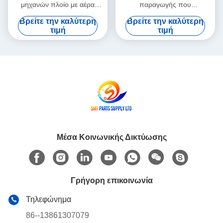
μηχανών πλοίο με αέρα
παραγωγής που
ολοκληρωμένη υπηρεσία
χρησιμοποιείται σε καλή
Βρείτε την καλύτερη
Βρείτε την καλύτερη
διδασκαλίας πεδίου που
κατάσταση, σχεδιασμένο για
τιμή
τιμή
υποστηρίζει προηγμένες
ακρίβεια και σταθερή
διαδικασίες κατασκευής PCB
απόδοση στις γραμμές
παραγωγής
Μέσα Κοινωνικής Δικτύωσης
Γρήγορη επικοινωνία
Τηλεφώνημα
86--13861307079