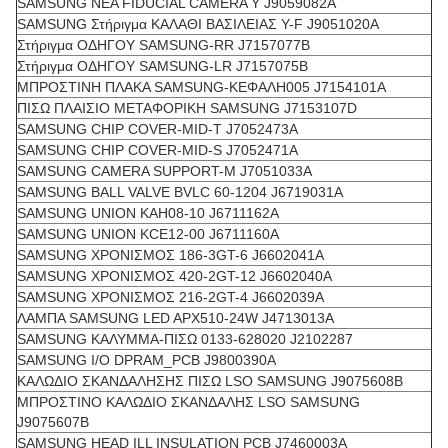
SAMSUNG ΝΕΑ FIDUCIAL CAMERA Y J9059082A
SAMSUNG Στήριγμα ΚΑΛΑΘΙ ΒΑΣΙΛΕΙΑΣ Y-F J9051020A
Στήριγμα ΟΔΗΓΟΥ SAMSUNG-RR J7157077B
Στήριγμα ΟΔΗΓΟΥ SAMSUNG-LR J7157075B
ΜΠΡΟΣΤΙΝΗ ΠΛΑΚΑ SAMSUNG-ΚΕΦΑΛΗ005 J7154101A
ΠΙΣΩ ΠΛΑΙΣΙΟ ΜΕΤΑΦΟΡΙΚΗ SAMSUNG J7153107D
SAMSUNG CHIP COVER-MID-T J7052473A
SAMSUNG CHIP COVER-MID-S J7052471A
SAMSUNG CAMERA SUPPORT-M J7051033A
SAMSUNG BALL VALVE BVLC 60-1204 J6719031A
SAMSUNG UNION KAH08-10 J6711162A
SAMSUNG UNION KCE12-00 J6711160A
SAMSUNG ΧΡΟΝΙΣΜΟΣ 186-3GT-6 J6602041A
SAMSUNG ΧΡΟΝΙΣΜΟΣ 420-2GT-12 J6602040A
SAMSUNG ΧΡΟΝΙΣΜΟΣ 216-2GT-4 J6602039A
ΛΑΜΠΑ SAMSUNG LED APX510-24W J4713013A
SAMSUNG ΚΑΛΥΜΜΑ-ΠΙΣΩ 0133-628020 J2102287
SAMSUNG I/O DPRAM_PCB J9800390A
ΚΑΛΩΔΙΟ ΣΚΑΝΔΑΛΗΣΗΣ ΠΙΣΩ LSO SAMSUNG J9075608B
ΜΠΡΟΣΤΙΝΟ ΚΑΛΩΔΙΟ ΣΚΑΝΔΑΛΗΣ LSO SAMSUNG
J9075607B
SAMSUNG HEAD ILL INSULATION PCB J7460003A