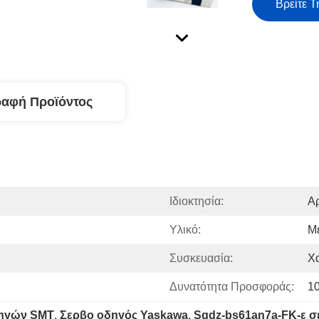
Βρείτε Τ
ραφή Προϊόντος
Ιδιοκτησία:
Α
Υλικό:
Μ
Συσκευασία:
Χ
Δυνατότητα Προσφοράς:
1
δηγών SMT
, 
Σερβο οδηγός Yaskawa
, 
Sgdz-bs61an7a-FK-ε σ