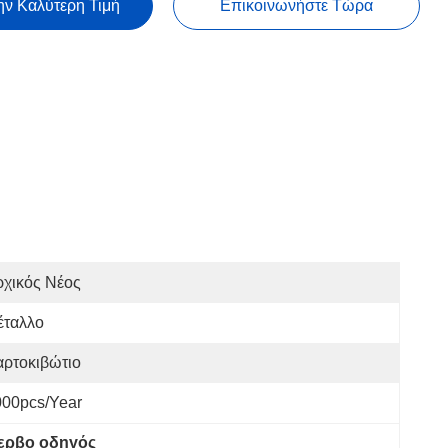
ην Καλύτερη Τιμή
Επικοινωνήστε Τώρα
ρχικός Νέος
έταλλο
αρτοκιβώτιο
000pcs/year
ερβο οδηγός