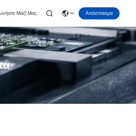
ωνήστε Μαζί Μας
Απόσπασμα
τα