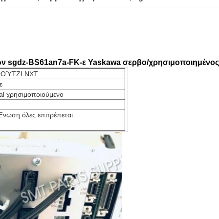
ών sgdz-BS61an7a-FK-ε Yaskawa σερβο/χρησιμοποιημένος
 ΦΟΎΤΖΙ NXT
ε
inal χρησιμοποιούμενο
 Ένωση όλες επιτρέπεται.