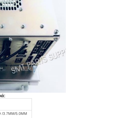
κά:
 /3.7MM/5.0MM