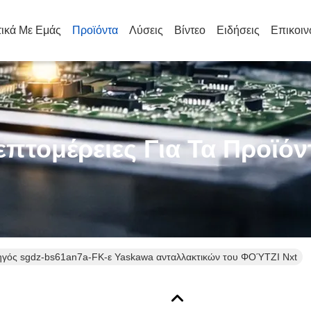
τικά Με Εμάς
Προϊόντα
Λύσεις
Βίντεο
Ειδήσεις
Επικοιν
επτομέρειες Για Τα Προϊόν
ηγός sgdz-bs61an7a-FK-ε Yaskawa ανταλλακτικών του ΦΟΎΤΖΙ Nxt