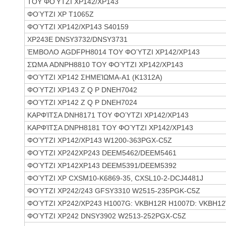
ΤΟΥ ΦΟΎΤΖΙ XP142/XP143
ΦΟΎΤΖΙ XP T1065Z
ΦΟΎΤΖΙ XP142/XP143 S40159
XP243E DNSY3732/DNSY3731
ΈΜΒΟΛΟ AGDFPH8014 ΤΟΥ ΦΟΎΤΖΙ XP142/XP143
ΣΏΜΑ ADNPH8810 ΤΟΥ ΦΟΎΤΖΙ XP142/XP143
ΦΟΎΤΖΙ XP142 ΣΗΜΕΊΩΜΑ-Α1 (K1312A)
ΦΟΎΤΖΙ XP143 Ζ Q Ρ DNEH7042
ΦΟΎΤΖΙ XP142 Ζ Q Ρ DNEH7024
ΚΑΡΦΊΤΣΑ DNH8171 ΤΟΥ ΦΟΎΤΖΙ XP142/XP143
ΚΑΡΦΊΤΣΑ DNPH8181 ΤΟΥ ΦΟΎΤΖΙ XP142/XP143
ΦΟΎΤΖΙ XP142/XP143 W1200-363PGX-C5Z
ΦΟΎΤΖΙ XP242XP243 DEEM5462/DEEM5461
ΦΟΎΤΖΙ XP142XP143 DEEM5391/DEEM5392
ΦΟΎΤΖΙ XP CXSM10-K6869-35, CXSL10-2-DCJ4481J
ΦΟΎΤΖΙ XP242/243 GFSY3310 W2515-235PGK-C5Z
ΦΟΎΤΖΙ XP242/XP243 H1007G
: VKBH12R H1007D: VKBH1
ΦΟΎΤΖΙ XP242 DNSY3902 W2513-252PGX-C5Z