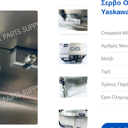
Σερβο Ο
Yaskawa
Ονομασία Μά
Αριθμός Μον
Μούβ:
Τιμή:
Χρόνος Παρ
Όροι Πληρωμ