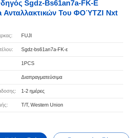
δηγός Sgdz-Bs61an7a-FK-Ε
 Ανταλλακτικών Του ΦΟΎΤΖΙ Nxt
ρκας:
FUJI
τέλου:
Sgdz-bs61an7a-FK-ε
1PCS
Διαπραγματεύσιμα
άδοσης:
1-2 ημέρες
ής:
T/T, Western Union