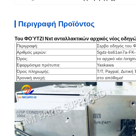
Περιγραφή Προϊόντος
Του ΦΟΎΤΖΙ Nxt ανταλλακτικών αρχικός νέος οδηγ
Περιγραφή:
Σερβο οδηγός του
Αριθμός μερών:
Sgdz-bs61an7a-FK-
Όρος:
το αρχικό νέο /orig
Εφαρμόσιμα πρότυπα:
Yaskawa
Όρος πληρωμής:
T/T, Paypal, Δυτική
Χρονική ανοχή:
στο απόθεμα!