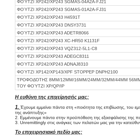
ΦΟΎΤΖΙ XP242/XP243 SGMAS-04A2A-FJ21
ΦΟΎΤΖΙ XP242/XP243 SGMAS-01A2A-FJ31
ΦΟΎΤΖΙ XP242/XP243 H4591T
ΦΟΎΤΖΙ XP242/XP243 DNSY3731
ΦΟΎΤΖΙ XP242/XP243 ADETR8066
ΦΟΎΤΖΙ XP242/XP243 XC-HR50 K1131F
ΦΟΎΤΖΙ XP242/XP243 VQZ312-5L1-C8
ΦΟΎΤΖΙ XP242/XP243 ADEGC8311
ΦΟΎΤΖΙ XP242/XP243 ADNAJ8310
ΦΟΎΤΖΙ XP142/XP143/XPF STOPPEP DNPH2100
ΤΡΟΦΟΔΌΤΗΣ 8MM/12MM/16MM/24MM/32MM/44MM 56M
ΤΟΥ ΦΟΎΤΖΙ XP/QP/IP
Η ευθύνη της επιχείρησής μας:
1.
Έχουμε εμμείνει πάντα στη «ποιότητα της επιβίωσης, του ε
της ανάπτυξης»
2. Εμμένουμε πάντα στην προϋπόθεση της εξασφάλισης της π
3. Unremittingly στις ανάγκες των πελατών μας για την κατεύθ
Το επιχειρησιακό πεδίο μας: