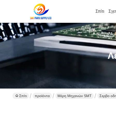
Σπίτι
Σχε
Λ
Σπίτι
προϊόντα
Μέρη Μηχανών SMT
Σερβο οδ