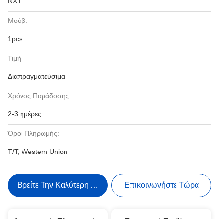
NXT
Μούβ:
1pcs
Τιμή:
Διαπραγματεύσιμα
Χρόνος Παράδοσης:
2-3 ημέρες
Όροι Πληρωμής:
T/T, Western Union
Βρείτε Την Καλύτερη Τιμή
Επικοινωνήστε Τώρα