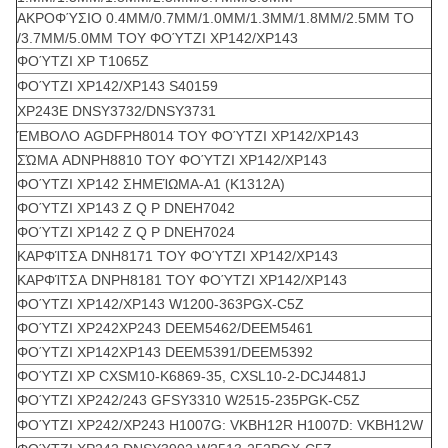
ΑΚΡΟΦΎΣΙΟ 0.4MM/0.7MM/1.0MM/1.3MM/1.8MM/2.5MM ΤΟ
/3.7MM/5.0MM ΤΟΥ ΦΟΎΤΖΙ XP142/XP143
ΦΟΎΤΖΙ XP T1065Z
ΦΟΎΤΖΙ XP142/XP143 S40159
XP243E DNSY3732/DNSY3731
ΈΜΒΟΛΟ AGDFPH8014 ΤΟΥ ΦΟΎΤΖΙ XP142/XP143
ΣΏΜΑ ADNPH8810 ΤΟΥ ΦΟΎΤΖΙ XP142/XP143
ΦΟΎΤΖΙ XP142 ΣΗΜΕΊΩΜΑ-Α1 (K1312A)
ΦΟΎΤΖΙ XP143 Ζ Q Ρ DNEH7042
ΦΟΎΤΖΙ XP142 Ζ Q Ρ DNEH7024
ΚΑΡΦΊΤΣΑ DNH8171 ΤΟΥ ΦΟΎΤΖΙ XP142/XP143
ΚΑΡΦΊΤΣΑ DNPH8181 ΤΟΥ ΦΟΎΤΖΙ XP142/XP143
ΦΟΎΤΖΙ XP142/XP143 W1200-363PGX-C5Z
ΦΟΎΤΖΙ XP242XP243 DEEM5462/DEEM5461
ΦΟΎΤΖΙ XP142XP143 DEEM5391/DEEM5392
ΦΟΎΤΖΙ XP CXSM10-K6869-35, CXSL10-2-DCJ4481J
ΦΟΎΤΖΙ XP242/243 GFSY3310 W2515-235PGK-C5Z
ΦΟΎΤΖΙ XP242/XP243 H1007G: VKBH12R H1007D: VKBH12W