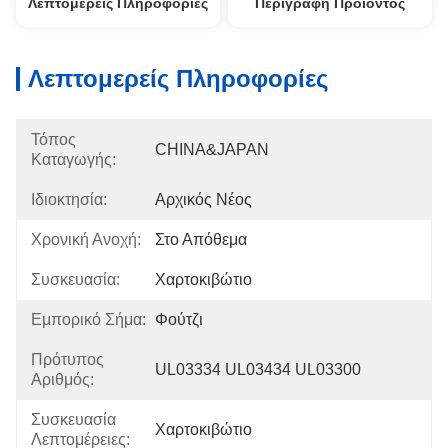
Λεπτομερείς Πληροφορίες
Περιγραφή Προϊόντος
Λεπτομερείς Πληροφορίες
Τόπος
CHINA&JAPAN
Καταγωγής:
Ιδιοκτησία:
Αρχικός Νέος
Χρονική Ανοχή:
Στο Απόθεμα
Συσκευασία:
Χαρτοκιβώτιο
Εμπορικό Σήμα:
Φούτζι
Πρότυπος
UL03334 UL03434 UL03300
Αριθμός:
Συσκευασία
Χαρτοκιβώτιο
Λεπτομέρειες: