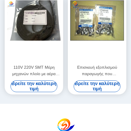
110V 220V SMT Μέρη
Επισκευή εξοπλισμού
μηχανών πλοίο με αέρα
παραγωγής που
ολοκληρωμένη υπηρεσία
χρησιμοποιείται σε καλή
Βρείτε την καλύτερη
Βρείτε την καλύτερη
διδασκαλίας πεδίου που
κατάσταση, σχεδιασμένο για
τιμή
τιμή
υποστηρίζει προηγμένες
ακρίβεια και σταθερή
διαδικασίες κατασκευής PCB
απόδοση στις γραμμές
παραγωγής