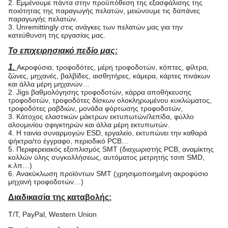
2. Εμμένουμε πάντα στην προϋπόθεση της εξασφάλισης της
ποιότητας της παραγωγής πελατών, μειώνουμε τις δαπάνες
παραγωγής πελατών.
3. Unremittingly στις ανάγκες των πελατών μας για την
κατεύθυνση της εργασίας μας.
Το επιχειρησιακό πεδίο μας:
1.
Ακροφύσια, τροφοδότες, μέρη τροφοδοτών, κόπτες, φίλτρα,
ζώνες, μηχανές, βαλβίδες, αισθητήρες, κάμερα, κάρτες πινάκων
και άλλα μέρη μηχανών…
2. Jigs βαθμολόγησης τροφοδοτών, κάρρα αποθήκευσης
τροφοδοτών, τροφοδότες δίσκων ολοκληρωμένου κυκλώματος,
τροφοδότες ραβδιών, μονάδα φόρτωσης τροφοδοτών,
3. Κάτοχος ελαστικών μάκτρων εκτυπωτών/λεπίδα, φύλλο
αλουμινίου σφιγκτηρών και άλλα μέρη εκτυπωτών.
4. Η ταινία συναρμογών ESD, εργαλείο, εκτυπώνει την καθαρά
ψήκτρα/το έγγραφο, περιοδικό PCB…
5. Περιφερειακός εξοπλισμός SMT (διαχωριστής PCB, αναμίκτης
κολλών ύλης συγκολλήσεως, αυτόματος μετρητής τσιπ SMD,
κ.λπ…)
6. Ανακύκλωση προϊόντων SMT (χρησιμοποιημένη ακροφύσιο
μηχανή τροφοδοτών…)
Διαδικασία της καταβολής:
T/T, PayPal, Western Union