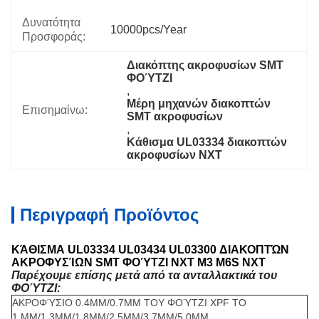
Δυνατότητα
10000pcs/Year
Προσφοράς:
Διακόπτης ακροφυσίων SMT 
ΦΟΎΤΖΙ
, 
Μέρη μηχανών διακοπτών 
Επισημαίνω:
SMT ακροφυσίων
, 
Κάθισμα UL03334 διακοπτών 
ακροφυσίων NXT
Περιγραφή Προϊόντος
ΚΆΘΙΣΜΑ UL03334 UL03434 UL03300 ΔΙΑΚΟΠΤΏΝ
ΑΚΡΟΦΥΣΊΩΝ SMT ΦΟΎΤΖΙ NXT Μ3 M6S NXT
Παρέχουμε επίσης μετά από τα ανταλλακτικά του
ΦΟΎΤΖΙ:
ΑΚΡΟΦΎΣΙΟ 0.4MM/0.7MM ΤΟΥ ΦΟΎΤΖΙ XPF ΤΟ
1.MM/1.3MM/1.8MM/2.5MM/3.7MM/5.0MM