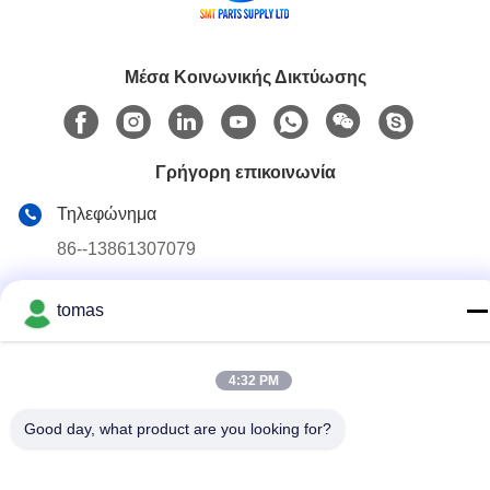
Μέσα Κοινωνικής Δικτύωσης
Γρήγορη επικοινωνία
Τηλεφώνημα
86--13861307079
E-mail
tomas
tomas@smtmachine-parts.com
Διεύθυνση
4:32 PM
D-526, Haye Science Park, 93# Weihe Road, Suzhou
Industrial Park Suzhou, Jiangsu, 215127, Κίνα
Good day, what product are you looking for?
Πολιτική Απορρήτου
|
Sitemap