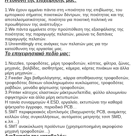
Η ευθύνη της επιχείρησής μας:
1.We έχουν εμμείνει πάντα στη «ποιότητα της επιβίωσης, του
εμπορικού σήματος ποιοτικών δέντρων, της ποιότητας και της
αποτελεσματικότητας, ποιότητα για ποιοτική πολιτική να
προωθήσουν της ανάπτυξης»
2.We πάντα εμμείνετε στην προϋπόθεση της εξασφάλισης της
ποιότητας της παραγωγής πελατών, μειώνει τις δαπάνες
παραγωγής πελατών.
3.Unremittingly στις ανάγκες των πελατών μας για την
κατεύθυνση της εργασίας μας.
Το επιχειρησιακό πεδίο μας:
1.Nozzles, τροφοδότες, μέρη τροφοδοτών, κόπτες, φίλτρα, ζώνες,
μηχανές, βαλβίδες, αισθητήρες, κάμερα, κάρτες πινάκων και άλλα
μέρη μηχανών…
2.Feeder Jigs βαθμολόγησης, κάρρα αποθήκευσης τροφοδοτών,
τροφοδότες δίσκων ολοκληρωμένου κυκλώματος, τροφοδότες
ραβδιών, μονάδα φόρτωσης τροφοδοτών,
3.Printer κάτοχος ελαστικών μάκτρων/λεπίδα, φύλλο αλουμινίου
σφιγκτηρών και άλλα μέρη εκτυπωτών.
Η ταινία συναρμογών 4.ESD, εργαλείο, εκτυπώνει την καθαρά
ψήκτρα/το έγγραφο, περιοδικό PCB…
5.SMT περιφερειακός εξοπλισμός (διαχωριστής PCB, αναμίκτης
κολλών ύλης συγκολλήσεως, αυτόματος μετρητής τσιπ SMD,
κ.λπ…)
6.SMT ανακύκλωση προϊόντων (χρησιμοποιημένη ακροφύσιο
μηχανή τροφοδοτών…)