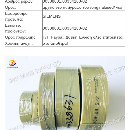
Αριθμός μερών:
00338631,00334180-02
Όρος:
αρχικό νέο αντίγραφο του /originalused/ νέο
Εφαρμόσιμα
SIEMENS
πρότυπα:
Ετικέττες
00338631,00334180-02
προϊόντων:
Όρος πληρωμής:
T/T, Paypal, Δυτική Ένωση όλες επιτρέπεται.
Χρονική ανοχή:
στο απόθεμα!