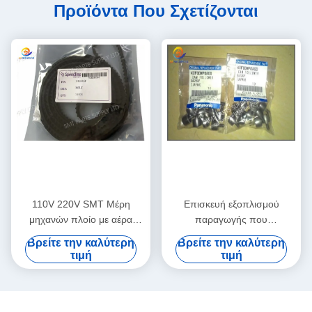
Προϊόντα Που Σχετίζονται
110V 220V SMT Μέρη
Επισκευή εξοπλισμού
μηχανών πλοίο με αέρα
παραγωγής που
ολοκληρωμένη υπηρεσία
χρησιμοποιείται σε καλή
Βρείτε την καλύτερη
Βρείτε την καλύτερη
διδασκαλίας πεδίου που
κατάσταση, σχεδιασμένο για
τιμή
τιμή
υποστηρίζει προηγμένες
ακρίβεια και σταθερή
διαδικασίες κατασκευής PCB
απόδοση στις γραμμές
παραγωγής