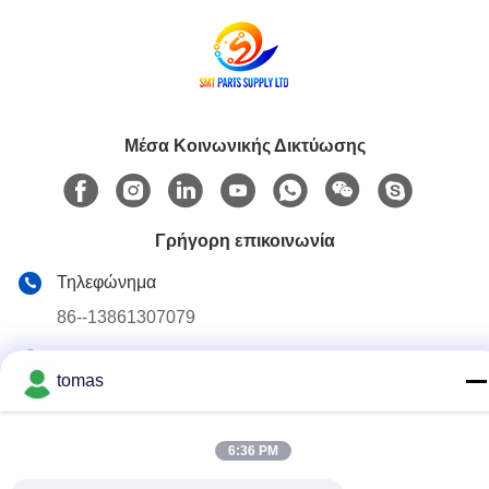
Μέσα Κοινωνικής Δικτύωσης
Γρήγορη επικοινωνία
Τηλεφώνημα
86--13861307079
E-mail
tomas
tomas@smtmachine-parts.com
Διεύθυνση
6:36 PM
D-526, Haye Science Park, 93# Weihe Road, Suzhou
Industrial Park Suzhou, Jiangsu, 215127, Κίνα