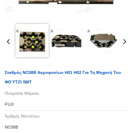
Σταθμός NC08B Ακροφυσίων H01 H02 Για Τη Μηχανή Του
ΦΟΎΤΖΙ SMT
Ονομασία Μάρκας:
FUJI
Αριθμός Μοντέλου:
NC08B