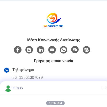
16mm
Μέσα Κοινωνικής Δικτύωσης
Γρήγορη επικοινωνία
Τηλεφώνημα
86--13861307079
E-mail
tomas
tomas@smtmachine-parts.com
Διεύθυνση
10:37 AM