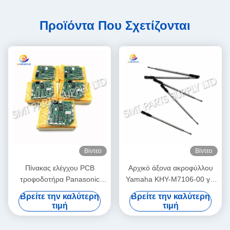
Προϊόντα Που Σχετίζονται
Βίντεο
Βίντεο
Πίνακας ελέγχου PCB
Αρχικό άξονα ακροφύλλου
τροφοδοτήρα Panasonic
Yamaha KHY-M7106-00 για
N610032084AA /
μηχανή επιλογής και
Βρείτε την καλύτερη
Βρείτε την καλύτερη
KXF0DWTHA00 (MC12CX-
τοποθέτησης SMT YS12 /
τιμή
τιμή
5) για τροφοδοτές CM402
YS24 / YG12F
CM602 NPM 8mm / 12mm /