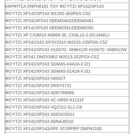
ΚΑΡΦΊΤΣΑ DNPH8181 ΤΟΥ ΦΟΎΤΖΙ XP142/XP143
ΦΟΎΤΖΙ XP142/XP143 W1200-363PGX-C5Z
ΦΟΎΤΖΙ XP242XP243 DEEM5462/DEEM5461
ΦΟΎΤΖΙ XP142XP143 DEEM5391/DEEM5392
ΦΟΎΤΖΙ XP CXSM10-K6869-35, CXSL10-2-DCJ4481J
ΦΟΎΤΖΙ XP242/243 GFSY3310 W2515-235PGK-C5Z
ΦΟΎΤΖΙ XP242/XP243 H1007G: VKBH12R H1007D: VKBH12W
ΦΟΎΤΖΙ XP242 DNSY3902 W2513-252PGX-C5Z
ΦΟΎΤΖΙ XP242/XP243 SGMAS-04A2A-FJ21
ΦΟΎΤΖΙ XP242/XP243 SGMAS-01A2A-FJ31
ΦΟΎΤΖΙ XP242/XP243 H4591T
ΦΟΎΤΖΙ XP242/XP243 DNSY3731
ΦΟΎΤΖΙ XP242/XP243 ADETR8066
ΦΟΎΤΖΙ XP242/XP243 XC-HR50 K1131F
ΦΟΎΤΖΙ XP242/XP243 VQZ312-5L1-C8
ΦΟΎΤΖΙ XP242/XP243 ADEGC8311
ΦΟΎΤΖΙ XP242/XP243 ADNAJ8310
ΦΟΎΤΖΙ XP142/XP143/XPF STOPPEP DNPH2100