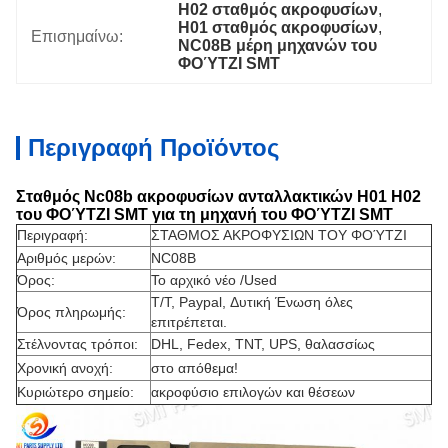
H02 σταθμός ακροφυσίων
, 
H01 σταθμός ακροφυσίων
, 
Επισημαίνω:
NC08B μέρη μηχανών του 
ΦΟΎΤΖΙ SMT
Περιγραφή Προϊόντος
Σταθμός Nc08b ακροφυσίων ανταλλακτικών H01 H02
του ΦΟΎΤΖΙ SMT για τη μηχανή του ΦΟΎΤΖΙ SMT
Περιγραφή:
ΣΤΑΘΜΟΣ ΑΚΡΟΦΥΣΙΩΝ ΤΟΥ ΦΟΎΤΖΙ
Αριθμός μερών:
NC08B
Όρος:
Το αρχικό νέο /Used
T/T, Paypal, Δυτική Ένωση όλες
Όρος πληρωμής:
επιτρέπεται.
Στέλνοντας τρόποι:
DHL, Fedex, TNT, UPS, θαλασσίως
Χρονική ανοχή:
στο απόθεμα!
Κυριώτερο σημείο:
ακροφύσιο επιλογών και θέσεων