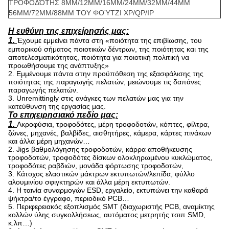
ΤΡΟΦΟΔΌΤΗΣ 8MM/12MM/16MM/24MM/32MM/44MM
56MM/72MM/88MM ΤΟΥ ΦΟΎΤΖΙ XP/QP/IP
Η ευθύνη της επιχείρησής μας:
1.
Έχουμε εμμείνει πάντα στη «ποιότητα της επιβίωσης, του
εμπορικού σήματος ποιοτικών δέντρων, της ποιότητας και της
αποτελεσματικότητας, ποιότητα για ποιοτική πολιτική να
προωθήσουμε της ανάπτυξης»
2. Εμμένουμε πάντα στην προϋπόθεση της εξασφάλισης της
ποιότητας της παραγωγής πελατών, μειώνουμε τις δαπάνες
παραγωγής πελατών.
3. Unremittingly στις ανάγκες των πελατών μας για την
κατεύθυνση της εργασίας μας.
Το επιχειρησιακό πεδίο μας:
1.
Ακροφύσια, τροφοδότες, μέρη τροφοδοτών, κόπτες, φίλτρα,
ζώνες, μηχανές, βαλβίδες, αισθητήρες, κάμερα, κάρτες πινάκων
και άλλα μέρη μηχανών…
2. Jigs βαθμολόγησης τροφοδοτών, κάρρα αποθήκευσης
τροφοδοτών, τροφοδότες δίσκων ολοκληρωμένου κυκλώματος,
τροφοδότες ραβδιών, μονάδα φόρτωσης τροφοδοτών,
3. Κάτοχος ελαστικών μάκτρων εκτυπωτών/λεπίδα, φύλλο
αλουμινίου σφιγκτηρών και άλλα μέρη εκτυπωτών.
4. Η ταινία συναρμογών ESD, εργαλείο, εκτυπώνει την καθαρά
ψήκτρα/το έγγραφο, περιοδικό PCB…
5. Περιφερειακός εξοπλισμός SMT (διαχωριστής PCB, αναμίκτης
κολλών ύλης συγκολλήσεως, αυτόματος μετρητής τσιπ SMD,
κ.λπ…)