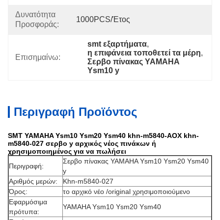
Δυνατότητα
1000PCS/έτος
Προσφοράς:
smt εξαρτήματα
, 
η επιφάνεια τοποθετεί τα μέρη
, 
Επισημαίνω:
Σερβο πίνακας YAMAHA 
Ysm10 y
Περιγραφή Προϊόντος
SMT YAMAHA Ysm10 Ysm20 Ysm40 khn-m5840-AOX khn-
m5840-027 σερβο y αρχικός νέος πινάκων ή
χρησιμοποιημένος για να πωλήσει
Σερβο πίνακας YAMAHA Ysm10 Ysm20 Ysm40
Περιγραφή:
y
Αριθμός μερών:
Khn-m5840-027
Όρος:
το αρχικό νέο /original χρησιμοποιούμενο
Εφαρμόσιμα
YAMAHA Ysm10 Ysm20 Ysm40
πρότυπα: