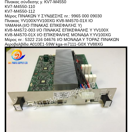
Πίνακας σύνδεσης y. KV7-M4550
KV7-M4550-110
KV7-M4550-112
Μέρος ΠΙΝΑΚΩΝ Y ΣΥΝΔΕΣΗΣ nr.: 9965 000 09030
Πίνακας YV100X/YV100XG KV8-M4570-01X IO
YAMAHA (I/O ΠΊΝΑΚΑΣ ΕΠΙΚΕΦΑΛΉΣ Y)
KV8-M4572-003 I/O ΠΙΝΑΚΑΣ ΕΠΙΚΕΦΑΛΗΣ Y YV100X
KV8-M4570-01X I/O ΕΠΙΚΕΦΑΛΗΣ ΜΟΝΑΔΑ Y.YV100XG
Μέρος nr.: 5322 216 04676 I/O ΜΟΝΑΔΑ Y TOPAZ ΠΙΝΑΚΩΝ
Αεροβαλβίδα A010E1-59W kga-m7111-G0X YV88XG