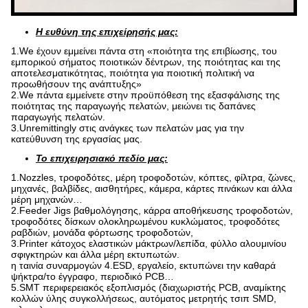
Η ευθύνη της επιχείρησής μας:
1.We έχουν εμμείνει πάντα στη «ποιότητα της επιβίωσης, του
εμπορικού σήματος ποιοτικών δέντρων, της ποιότητας και της
αποτελεσματικότητας, ποιότητα για ποιοτική πολιτική να
προωθήσουν της ανάπτυξης»
2.We πάντα εμμείνετε στην προϋπόθεση της εξασφάλισης της
ποιότητας της παραγωγής πελατών, μειώνει τις δαπάνες
παραγωγής πελατών.
3.Unremittingly στις ανάγκες των πελατών μας για την
κατεύθυνση της εργασίας μας.
Το επιχειρησιακό πεδίο μας:
1.Nozzles, τροφοδότες, μέρη τροφοδοτών, κόπτες, φίλτρα, ζώνες,
μηχανές, βαλβίδες, αισθητήρες, κάμερα, κάρτες πινάκων και άλλα
μέρη μηχανών…
2.Feeder Jigs βαθμολόγησης, κάρρα αποθήκευσης τροφοδοτών,
τροφοδότες δίσκων ολοκληρωμένου κυκλώματος, τροφοδότες
ραβδιών, μονάδα φόρτωσης τροφοδοτών,
3.Printer κάτοχος ελαστικών μάκτρων/λεπίδα, φύλλο αλουμινίου
σφιγκτηρών και άλλα μέρη εκτυπωτών.
η ταινία συναρμογών 4.ESD, εργαλείο, εκτυπώνει την καθαρά
ψήκτρα/το έγγραφο, περιοδικό PCB…
5.SMT περιφερειακός εξοπλισμός (διαχωριστής PCB, αναμίκτης
κολλών ύλης συγκολλήσεως, αυτόματος μετρητής τσιπ SMD,