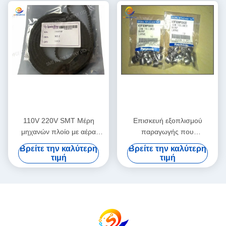
110V 220V SMT Μέρη
Επισκευή εξοπλισμού
μηχανών πλοίο με αέρα
παραγωγής που
ολοκληρωμένη υπηρεσία
χρησιμοποιείται σε καλή
Βρείτε την καλύτερη
Βρείτε την καλύτερη
διδασκαλίας πεδίου που
κατάσταση, σχεδιασμένο για
τιμή
τιμή
υποστηρίζει προηγμένες
ακρίβεια και σταθερή
διαδικασίες κατασκευής PCB
απόδοση στις γραμμές
παραγωγής