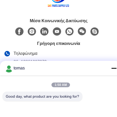
Μέσα Κοινωνικής Δικτύωσης
Γρήγορη επικοινωνία
Τηλεφώνημα
86--13861307079
tomas
E-mail
tomas@smtmachine-parts.com
1:50 AM
Διεύθυνση
Good day, what product are you looking for?
D-526, Haye Science Park, 93# Weihe Road, Suzhou
Industrial Park Suzhou, Jiangsu, 215127, Κίνα