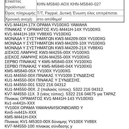
Ετικέττες
KHN-M5840-AOX KHN-M5840-027
προϊόντων:
Όρος πληρωμής:
T/T, Paypal, Δυτική Ένωση όλες επιτρέπεται.
Χρονική ανοχή:
στο απόθεμα!
KV1-M441H-17X ΟΡΑΜΑ YV100XG YAMAHA
ΠΊΝΑΚΑΣ Y ΟΡΆΜΑΤΟΣ KV1-M441H-14X YV100XG
KV1-M441H-18X YV88XG YV100XG
ΜΟΝΆΔΑ Y ΣΥΣΤΗΜΆΤΩΝ KW3-M4209-00X YV100XG
ΜΟΝΆΔΑ Y ΣΥΣΤΗΜΆΤΩΝ KW3-M4209-10X YV100XG
ΜΟΝΆΔΑ Y ΣΥΣΤΗΜΆΤΩΝ KW3-M4209-21X YV88XG
ΔΊΣΚΟΣ ΛΆΜΨΗΣ KW3-M4255-00X YV100XG
ΔΊΣΚΟΣ ΛΆΜΨΗΣ KGN-M4255-00X YV100XG
ΣΕΡΒΟ ΠΊΝΑΚΑΣ Y KM5-M5840-03X YV100XG
ΣΕΡΒΟ ΠΊΝΑΚΑΣ Y KM5-M5840-04X YV100XG
KM5-M5840-05X YV100X YV100XG
KU1-M4550-00X ΠΙΝΑΚΑΣ Y.YV100II ΣΥΝΔΕΣΗΣ
KU1-M4550-00X ΠΙΝΑΚΑΣ Y ΣΥΝΔΕΣΗΣ.
KU1-M4550-001 5322 216 04312
KU1-M4550-00X. 2 (παλαιός τύπος). 5322 216 04312.
KV7-M4550-11X. 3 (νέος τύπος). 5322 216 04675 για TAPAZ
Πίνακας ΟΡΆΜΑΤΟΣ KV1-M441H-143 YV100XG
Kv1-m441h-XXX
YV100X ΟΡΑΜΑ YAMAHAVISIONBOARD Y
Km5-m441h-XXX
KM5-M441H-0XX
Πίνακας KV1-M5303-00X δύναμης YV100X YV88X
KV7-M4550-100 πίνακας σύνδεσης y