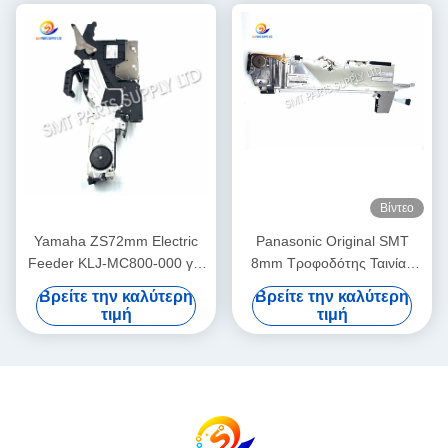
Βίντεο
Yamaha ZS72mm Electric
Panasonic Original SMT
Feeder KLJ-MC800-000 για
8mm Τροφοδότης Ταινίας
Μηχανή SMT Σειράς YSM
KXFW1KS5A00
Βρείτε την καλύτερη
Βρείτε την καλύτερη
Ολοκαίνουργιος Γνήσιος
τιμή
τιμή
Τροφοδότης για Μηχανές
Pick and Place Panasonic