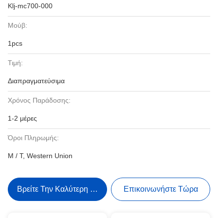
Klj-mc700-000
Μούβ:
1pcs
Τιμή:
Διαπραγματεύσιμα
Χρόνος Παράδοσης:
1-2 μέρες
Όροι Πληρωμής:
Μ / Τ, Western Union
Βρείτε Την Καλύτερη Τιμή
Επικοινωνήστε Τώρα