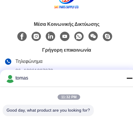
Μέσα Κοινωνικής Δικτύωσης
Γρήγορη επικοινωνία
Τηλεφώνημα
86--13861307079
tomas
E-mail
tomas@smtmachine-parts.com
11:32 PM
Διεύθυνση
Good day, what product are you looking for?
D-526, Haye Science Park, 93# Weihe Road, Suzhou
Industrial Park Suzhou, Jiangsu, 215127, Κίνα