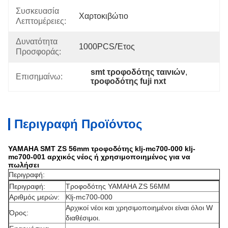
Συσκευασία
Χαρτοκιβώτιο
Λεπτομέρειες:
Δυνατότητα
1000PCS/έτος
Προσφοράς:
smt τροφοδότης ταινιών
, 
Επισημαίνω:
τροφοδότης fuji nxt
Περιγραφή Προϊόντος
YAMAHA SMT ZS 56mm τροφοδότης klj-mc700-000 klj-
mc700-001 αρχικός νέος ή χρησιμοποιημένος για να
πωλήσει
Περιγραφή:
Περιγραφή:
Τροφοδότης
YAMAHA ZS
56MM
Αριθμός μερών:
Klj-mc700-000
Αρχικοί νέοι και χρησιμοποιημένοι είναι όλοι W
Όρος:
διαθέσιμοι.