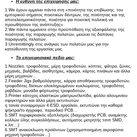
Η ευθύνη της επιχείρησής μας:
1.We έχουν εμμείνει πάντα στη «ποιότητα της επιβίωσης, του
εμπορικού σήματος ποιοτικών δέντρων, της ποιότητας και της
αποτελεσματικότητας, ποιότητα για ποιοτική πολιτική να
προωθήσουν της ανάπτυξης»
2.We πάντα εμμείνετε στην προϋπόθεση της εξασφάλισης της
ποιότητας της παραγωγής πελατών, μειώνει τις δαπάνες
παραγωγής πελατών.
3.Unremittingly στις ανάγκες των πελατών μας για την
κατεύθυνση της εργασίας μας.
Το επιχειρησιακό πεδίο μας:
1.Nozzles, τροφοδότες, μέρη τροφοδοτών, κόπτες, φίλτρα, ζώνες,
μηχανές, βαλβίδες, αισθητήρες, κάμερα, κάρτες πινάκων και άλλα
μέρη μηχανών…
2.Feeder Jigs βαθμολόγησης, κάρρα αποθήκευσης τροφοδοτών,
τροφοδότες δίσκων ολοκληρωμένου κυκλώματος, τροφοδότες
ραβδιών, μονάδα φόρτωσης τροφοδοτών,
3.Printer κάτοχος ελαστικών μάκτρων/λεπίδα, φύλλο αλουμινίου
σφιγκτηρών και άλλα μέρη εκτυπωτών.
η ταινία συναρμογών 4.ESD, εργαλείο, εκτυπώνει την καθαρά
ψήκτρα/το έγγραφο, περιοδικό PCB…
5.SMT περιφερειακός εξοπλισμός (διαχωριστής PCB, αναμίκτης
κολλών ύλης συγκολλήσεως, αυτόματος μετρητής τσιπ SMD,
κ.λπ…)
6.SMT ανακύκλωση προϊόντων (χρησιμοποιημένη ακροφύσιο
μηχανή τροφοδοτών…)