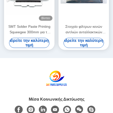
Βίντεο
SMT Solder Paste Printing
Στοιχείο φίλτρων κενών
Squeegee 300mm για το
αντλιών ανταλλακτικών
GKG Stencil Printer Τμήματα
εκτυπωτών DEK 163551
Βρείτε την καλύτερη
Βρείτε την καλύτερη
οθόνης εκτύπωσης
αρχικό νέο αντίγραφο νέο
τιμή
τιμή
Μέσα Κοινωνικής Δικτύωσης