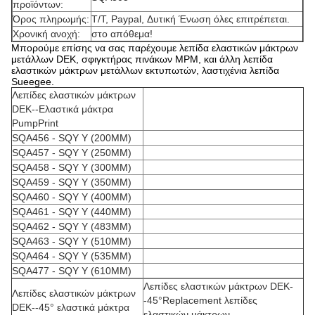
προϊόντων:
Όρος πληρωμής:
T/T, Paypal, Δυτική Ένωση όλες επιτρέπεται.
Χρονική ανοχή:
στο απόθεμα!
Μπορούμε επίσης να σας παρέχουμε λεπίδα ελαστικών μάκτρων
μετάλλων DEK, σφιγκτήρας πινάκων MPM, και άλλη λεπίδα
ελαστικών μάκτρων μετάλλων εκτυπωτών, λαστιχένια λεπίδα
Sueegee.
Λεπίδες ελαστικών μάκτρων
DEK--Ελαστικά μάκτρα
PumpPrint
SQA456 - SQY Y (200MM)
SQA457 - SQY Y (250MM)
SQA458 - SQY Y (300MM)
SQA459 - SQY Y (350MM)
SQA460 - SQY Y (400MM)
SQA461 - SQY Y (440MM)
SQA462 - SQY Y (483MM)
SQA463 - SQY Y (510MM)
SQA464 - SQY Y (535MM)
SQA477 - SQY Y (610MM)
Λεπίδες ελαστικών μάκτρων DEK-
Λεπίδες ελαστικών μάκτρων
-45°Replacement λεπίδες
DEK--45° ελαστικά μάκτρα
ελαστικών μάκτρων