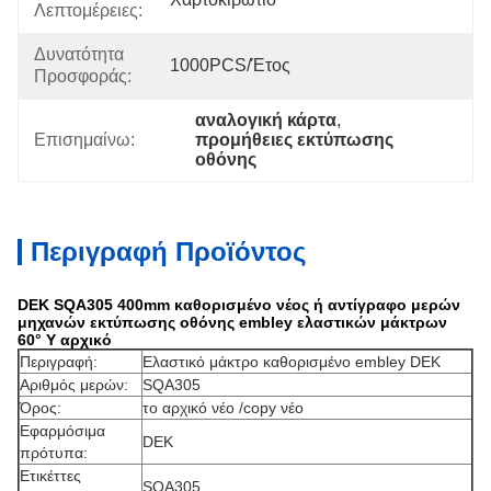
Λεπτομέρειες:
Δυνατότητα
1000PCS/έτος
Προσφοράς:
αναλογική κάρτα
, 
Επισημαίνω:
προμήθειες εκτύπωσης 
οθόνης
Περιγραφή Προϊόντος
DEK SQA305 400mm καθορισμένο νέος ή αντίγραφο μερών
μηχανών εκτύπωσης οθόνης embley ελαστικών μάκτρων
60° Y αρχικό
Περιγραφή:
Ελαστικό μάκτρο καθορισμένο embley DEK
Αριθμός μερών:
SQA305
Όρος:
το αρχικό νέο /copy νέο
Εφαρμόσιμα
DEK
πρότυπα:
Ετικέττες
SQA305