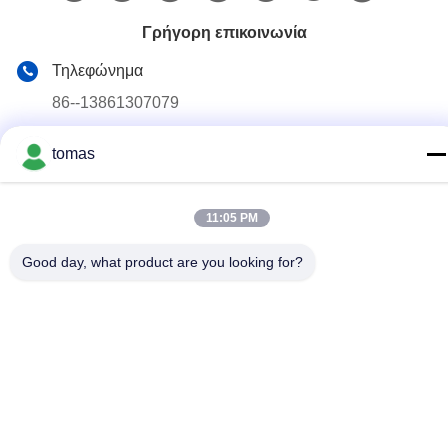
Γρήγορη επικοινωνία
Τηλεφώνημα
86--13861307079
E-mail
tomas
tomas@smtmachine-parts.com
Διεύθυνση
11:05 PM
D-526, Haye Science Park, 93# Weihe Road, Suzhou
Industrial Park Suzhou, Jiangsu, 215127, Κίνα
Good day, what product are you looking for?
Πολιτική Απορρήτου
|
Sitemap
Κίνα Καλό Ποιότητα Μέρη μηχανών SMT Προμηθευτής. 2017-
2026 SMT PARTS SUPPLY LTD Όλα. Όλα τα δικαιώματα
διατηρούνται.