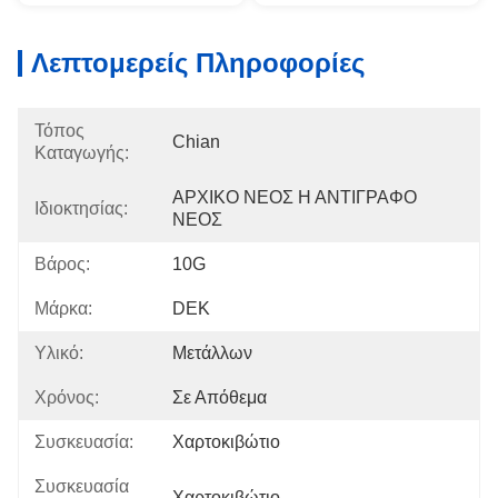
Λεπτομερείς Πληροφορίες
Τόπος
Chian
Καταγωγής:
ΑΡΧΙΚΟ ΝΕΟΣ Η ΑΝΤΙΓΡΑΦΟ 
Ιδιοκτησίας:
ΝΕΟΣ
Βάρος:
10G
Μάρκα:
DEK
Υλικό:
Μετάλλων
Χρόνος:
Σε Απόθεμα
Συσκευασία:
Χαρτοκιβώτιο
Συσκευασία
Χαρτοκιβώτιο