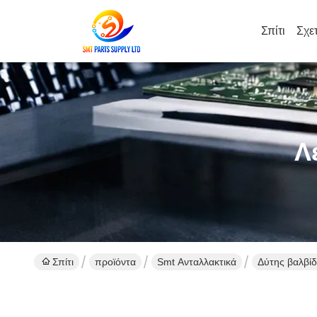
Σπίτι
Σχε
Λ
Σπίτι
προϊόντα
Smt Ανταλλακτικά
Δύτης βαλβί