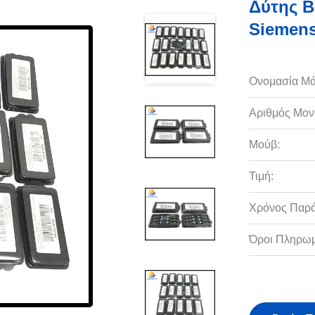
Δύτης Β
Siemens
Ονομασία Μά
Αριθμός Μον
Μούβ:
Τιμή:
Χρόνος Παρ
Όροι Πληρωμ