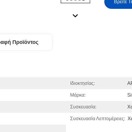
Βρείτε Τ
ραφή Προϊόντος
Ιδιοκτησίας:
Α
Μάρκα:
S
Συσκευασία:
Χ
Συσκευασία Λεπτομέρειες:
Χ