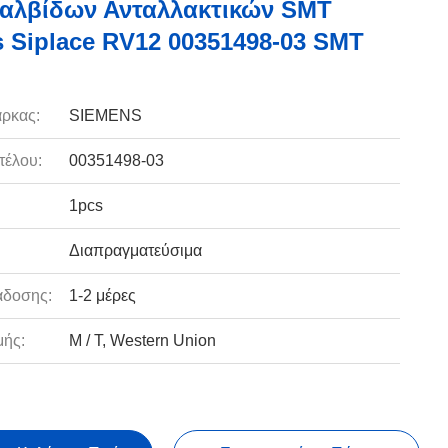
αλβίδων Ανταλλακτικών SMT
 Siplace RV12 00351498-03 SMT
ρκας:
SIEMENS
τέλου:
00351498-03
1pcs
Διαπραγματεύσιμα
άδοσης:
1-2 μέρες
ής:
Μ / Τ, Western Union