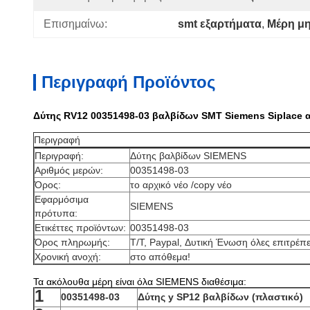
Επισημαίνω:
smt εξαρτήματα
, 
Μέρη μ
Περιγραφή Προϊόντος
Δύτης RV12 00351498-03 βαλβίδων SMT Siemens Siplace α
Περιγραφή
Περιγραφή:
Δύτης βαλβίδων SIEMENS
Αριθμός μερών:
00351498-03
Όρος:
το αρχικό νέο /copy νέο
Εφαρμόσιμα
SIEMENS
πρότυπα:
Ετικέττες προϊόντων:
00351498-03
Όρος πληρωμής:
T/T, Paypal, Δυτική Ένωση όλες επιτρέπε
Χρονική ανοχή:
στο απόθεμα!
Τα ακόλουθα μέρη είναι όλα SIEMENS διαθέσιμα:
1
00351498-03
Δύτης y SP12 βαλβίδων (πλαστικό)