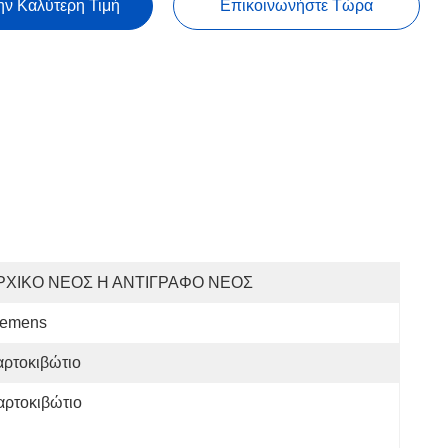
ην Καλύτερη Τιμή
Επικοινωνήστε Τώρα
ΡΧΙΚΟ ΝΕΟΣ Η ΑΝΤΙΓΡΑΦΟ ΝΕΟΣ
iemens
αρτοκιβώτιο
αρτοκιβώτιο