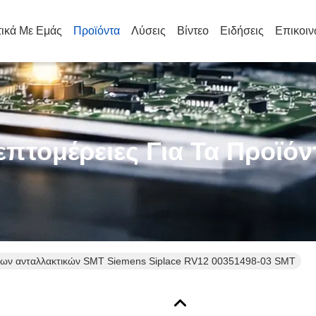
τικά Με Εμάς
Προϊόντα
Λύσεις
Βίντεο
Ειδήσεις
Επικοιν
επτομέρειες Για Τα Προϊόν
δων ανταλλακτικών SMT Siemens Siplace RV12 00351498-03 SMT