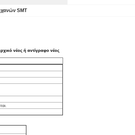
ηχανών SMT
ρχικό νέος ή αντίγραφο νέος
ται.