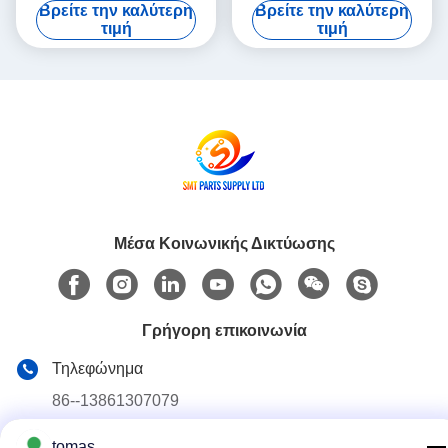
Βρείτε την καλύτερη
Βρείτε την καλύτερη
διδασκαλίας πεδίου που
κατάσταση, σχεδιασμένο για
τιμή
τιμή
υποστηρίζει προηγμένες
ακρίβεια και σταθερή
διαδικασίες κατασκευής PCB
απόδοση στις γραμμές
παραγωγής
Μέσα Κοινωνικής Δικτύωσης
Γρήγορη επικοινωνία
Τηλεφώνημα
86--13861307079
E-mail
tomas