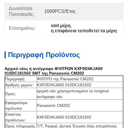
Δυνατότητα
1000PCS/έτος
Προσφοράς:
smt μέρη
, 
Επισημαίνω:
η επιφάνεια τοποθετεί τα μέρη
Περιγραφή Προϊόντος
Αρχικό νέος ή αντίγραφο ΦΊΛΤΡΩΝ KXF0DXKJA00
010DC181502 SMT της Panasonic CM202
Περιγραφή:
ΦΊΛΤΡΟ της
Panasonic
CM202
Αριθμός μερών:
KXF0DXKJA00 010DC181502
αρχικό νέο χρησιμοποιημένο το /original
Όρος:
αντίγραφο νέο
Εφαρμόσιμα
Panasonic CM202
πρότυπα:
Ετικέττες
KXF0DXKJA00 010DC181502
προϊόντων:
Όρος πληρωμής:
T/T, Paypal, Δυτική Ένωση όλες επιτρέπεται.