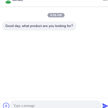
tomas@smtmachine-parts.com
Διεύθυνση
8:56 AM
D-526, Haye Science Park, 93# Weihe Road, Suzhou
Industrial Park Suzhou, Jiangsu, 215127, Κίνα
Good day, what product are you looking for?
Πολιτική Απορρήτου
|
Sitemap
Κίνα Καλό Ποιότητα Μέρη μηχανών SMT Προμηθευτής. 2017-
2026 SMT PARTS SUPPLY LTD Όλα. Όλα τα δικαιώματα
διατηρούνται.