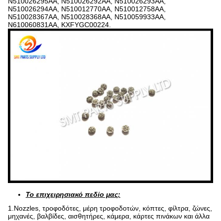
N510026295AA, N510026292AA, N510026293AA,
N510026294AA, N510012770AA, N510012758AA,
N510028367AA, N510028368AA, N510059933AA,
N610060831AA, KXFYGC00224.
Το επιχειρησιακό πεδίο μας:
1.Nozzles, τροφοδότες, μέρη τροφοδοτών, κόπτες, φίλτρα, ζώνες,
μηχανές, βαλβίδες, αισθητήρες, κάμερα, κάρτες πινάκων και άλλα