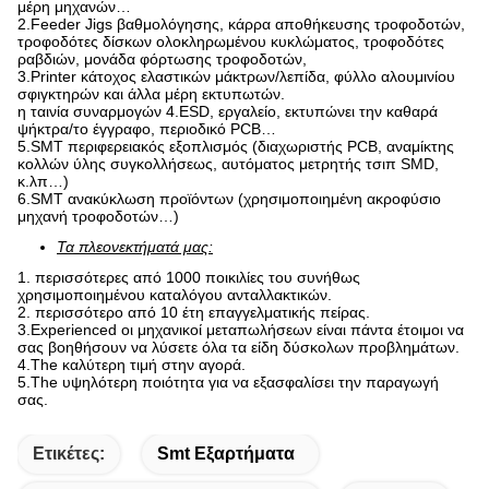
μέρη μηχανών…
2.Feeder Jigs βαθμολόγησης, κάρρα αποθήκευσης τροφοδοτών,
τροφοδότες δίσκων ολοκληρωμένου κυκλώματος, τροφοδότες
ραβδιών, μονάδα φόρτωσης τροφοδοτών,
3.Printer κάτοχος ελαστικών μάκτρων/λεπίδα, φύλλο αλουμινίου
σφιγκτηρών και άλλα μέρη εκτυπωτών.
η ταινία συναρμογών 4.ESD, εργαλείο, εκτυπώνει την καθαρά
ψήκτρα/το έγγραφο, περιοδικό PCB…
5.SMT περιφερειακός εξοπλισμός (διαχωριστής PCB, αναμίκτης
κολλών ύλης συγκολλήσεως, αυτόματος μετρητής τσιπ SMD,
κ.λπ…)
6.SMT ανακύκλωση προϊόντων (χρησιμοποιημένη ακροφύσιο
μηχανή τροφοδοτών…)
Τα πλεονεκτήματά μας:
1. περισσότερες από 1000 ποικιλίες του συνήθως
χρησιμοποιημένου καταλόγου ανταλλακτικών.
2. περισσότερο από 10 έτη επαγγελματικής πείρας.
3.Experienced οι μηχανικοί μεταπωλήσεων είναι πάντα έτοιμοι να
σας βοηθήσουν να λύσετε όλα τα είδη δύσκολων προβλημάτων.
4.The καλύτερη τιμή στην αγορά.
5.The υψηλότερη ποιότητα για να εξασφαλίσει την παραγωγή
σας.
Ετικέτες:
Smt Εξαρτήματα