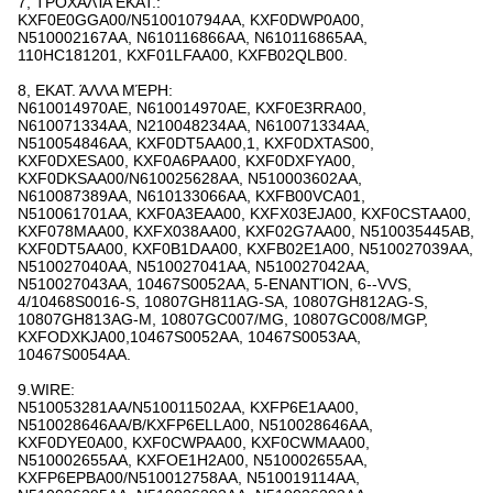
7, ΤΡΟΧΑΛΊΑ ΕΚΑΤ.:
KXF0E0GGA00/N510010794AA, KXF0DWP0A00,
N510002167AA, N610116866AA, N610116865AA,
110HC181201, KXF01LFAA00, KXFB02QLB00.
8, ΕΚΑΤ. ΆΛΛΑ ΜΈΡΗ:
N610014970AE, N610014970AE, KXF0E3RRA00,
N610071334AA, N210048234AA, N610071334AA,
N510054846AA, KXF0DT5AA00,1, KXF0DXTAS00,
KXF0DXESA00, KXF0A6PAA00, KXF0DXFYA00,
KXF0DKSAA00/N610025628AA, N510003602AA,
N610087389AA, N610133066AA, KXFB00VCA01,
N510061701AA, KXF0A3EAA00, KXFX03EJA00, KXF0CSTAA00,
KXF078MAA00, KXFX038AA00, KXF02G7AA00, N510035445AB,
KXF0DT5AA00, KXF0B1DAA00, KXFB02E1A00, N510027039AA,
N510027040AA, N510027041AA, N510027042AA,
N510027043AA, 10467S0052AA, 5-ΕΝΑΝΤΊΟΝ, 6--VVS,
4/10468S0016-S, 10807GH811AG-SA, 10807GH812AG-S,
10807GH813AG-Μ, 10807GC007/MG, 10807GC008/MGP,
KXFODXKJA00,10467S0052AA, 10467S0053AA,
10467S0054AA.
9.WIRE:
N510053281AA/N510011502AA, KXFP6E1AA00,
N510028646AA/B/KXFP6ELLA00, N510028646AA,
KXF0DYE0A00, KXF0CWPAA00, KXF0CWMAA00,
N510002655AA, KXFOE1H2A00, N510002655AA,
KXFP6EPBA00/N510012758AA, N510019114AA,