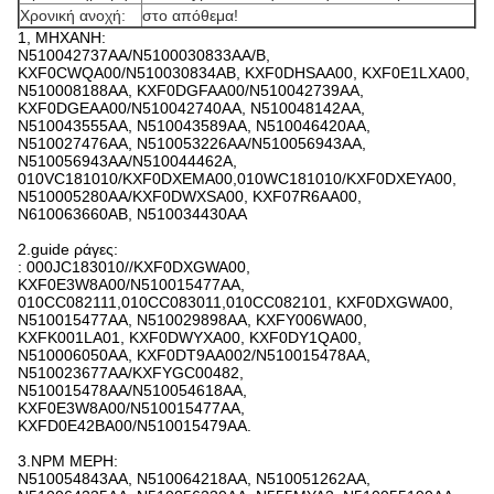
Χρονική ανοχή:
στο απόθεμα!
1, ΜΗΧΑΝΗ:
N510042737AA/N5100030833AA/B,
KXF0CWQA00/N510030834AB, KXF0DHSAA00, KXF0E1LXA00,
N510008188AA, KXF0DGFAA00/N510042739AA,
KXF0DGEAA00/N510042740AA, N510048142AA,
N510043555AA, N510043589AA, N510046420AA,
N510027476AA, N510053226AA/N510056943AA,
N510056943AA/N510044462A,
010VC181010/KXF0DXEMA00,010WC181010/KXF0DXEYA00,
N510005280AA/KXF0DWXSA00, KXF07R6AA00,
N610063660AB, N510034430AA
2.guide ράγες:
: 000JC183010//KXF0DXGWA00,
KXF0E3W8A00/N510015477AA,
010CC082111,010CC083011,010CC082101, KXF0DXGWA00,
N510015477AA, N510029898AA, KXFY006WA00,
KXFK001LA01, KXF0DWYXA00, KXF0DY1QA00,
N510006050AA, KXF0DT9AA002/N510015478AA,
N510023677AA/KXFYGC00482,
N510015478AA/N510054618AA,
KXF0E3W8A00/N510015477AA,
KXFD0E42BA00/N510015479AA.
3.NPM ΜΕΡΗ:
N510054843AA, N510064218AA, N510051262AA,