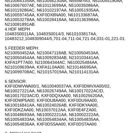
N510064335AA, N510056230AA, N555MYA3, N510055190AA,
N610067607AE, N610113699AA, N510035086AA,
N610119286AC, N610102197AA, N510051935AA,
N510059745AA, KXF0DX8NA00, N610133687AA,
N510053278AA, N510028418AA, N610136398AA,
N210081891AB.
4.HDF ΜΕΡΗ
10483S0011AA, 10483S0014/3, N610103817AA,
10483212,1048309044/5,701-04,711-04,721-04,031-01,221-01.
5.FEEDER ΜΕΡΗ:
N210050452AA, N210047118AB, N210050453AA,
N210050454AA, N610092834AB, N210103441AA,
KXFA1PT7A00, N210064344AC, N610025484AA,
N210109639AA, KXFA1L0AA00, N210146695AA,
N210099708AC, N210157019AA, N210114131AA.
6.SENSOR:
KXF0DWVWA00/1, N610040037AA, KXF0DWVXA00/02,
N610027221AA, N610026749AA, N610017022AC/D,
N610017023AC/D, KXF0DQXAA00, N510025620AA,
KXF0DWP5A00, KXF0DU8AA00, KXF0DU9AA00,
N610016841AA, N610024026AB, KXF0DKYAA00,
KXF0DKZAA00, N510037012AA, KXF0E4FZA00,
N510048693AA, N610002221AA, N610002222AA,
N510054833AA, N510054834AA, N510054835AA,
N510054836AA, KXF0DSSAA00, KXF0DSTAA00.