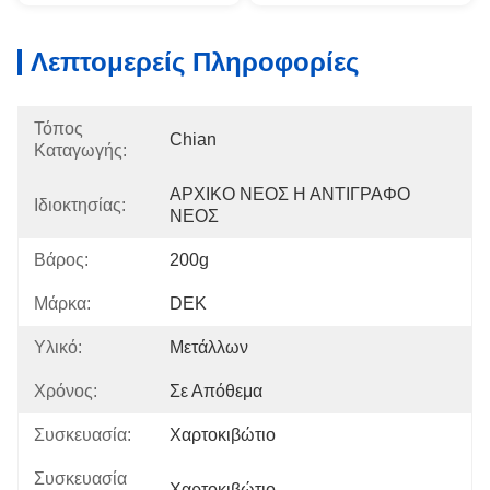
Λεπτομερείς Πληροφορίες
Τόπος
Chian
Καταγωγής:
ΑΡΧΙΚΟ ΝΕΟΣ Η ΑΝΤΙΓΡΑΦΟ 
Ιδιοκτησίας:
ΝΕΟΣ
Βάρος:
200g
Μάρκα:
DEK
Υλικό:
Μετάλλων
Χρόνος:
Σε Απόθεμα
Συσκευασία:
Χαρτοκιβώτιο
Συσκευασία
Χαρτοκιβώτιο