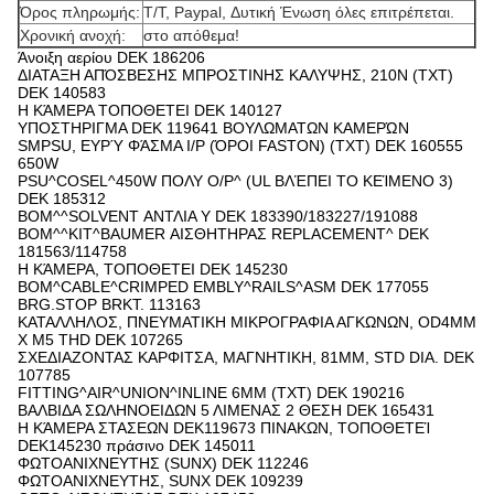
Όρος πληρωμής:
T/T, Paypal, Δυτική Ένωση όλες επιτρέπεται.
Χρονική ανοχή:
στο απόθεμα!
Άνοιξη αερίου DEK 186206
ΔΙΑΤΑΞΗ ΑΠΌΣΒΕΣΗΣ ΜΠΡΟΣΤΙΝΗΣ ΚΑΛΥΨΗΣ, 210N (TXT)
DEK 140583
Η ΚΆΜΕΡΑ ΤΟΠΟΘΕΤΕΙ DEK 140127
ΥΠΟΣΤΗΡΙΓΜΑ DEK 119641 ΒΟΥΛΩΜΑΤΩΝ ΚΑΜΕΡΏΝ
SMPSU, ΕΥΡΎ ΦΆΣΜΑ I/P (ΌΡΟΙ FASTON) (TXT) DEK 160555
650W
PSU^COSEL^450W ΠΟΛΥ O/P^ (UL ΒΛΈΠΕΙ ΤΟ ΚΕΊΜΕΝΟ 3)
DEK 185312
BOM^^SOLVENT ΑΝΤΛΙΑ Y DEK 183390/183227/191088
BOM^^KIT^BAUMER ΑΙΣΘΗΤΗΡΑΣ REPLACEMENT^ DEK
181563/114758
Η ΚΆΜΕΡΑ, ΤΟΠΟΘΕΤΕΙ DEK 145230
BOM^CABLE^CRIMPED EMBLY^RAILS^ASM DEK 177055
BRG.STOP BRKT. 113163
ΚΑΤΑΛΛΗΛΟΣ, ΠΝΕΥΜΑΤΙΚΗ ΜΙΚΡΟΓΡΑΦΙΑ ΑΓΚΩΝΩΝ, OD4MM
Χ M5 THD DEK 107265
ΣΧΕΔΙΑΖΟΝΤΑΣ ΚΑΡΦΙΤΣΑ, ΜΑΓΝΗΤΙΚΗ, 81MM, STD DIA. DEK
107785
FITTING^AIR^UNION^INLINE 6MM (TXT) DEK 190216
ΒΑΛΒΙΔΑ ΣΩΛΗΝΟΕΙΔΩΝ 5 ΛΙΜΕΝΑΣ 2 ΘΕΣΗ DEK 165431
Η ΚΆΜΕΡΑ ΣΤΑΣΕΩΝ DEK119673 ΠΙΝΑΚΩΝ, ΤΟΠΟΘΕΤΕΊ
DEK145230 πράσινο DEK 145011
ΦΩΤΟΑΝΙΧΝΕΥΤΗΣ (SUNX) DEK 112246
ΦΩΤΟΑΝΙΧΝΕΥΤΗΣ, SUNX DEK 109239