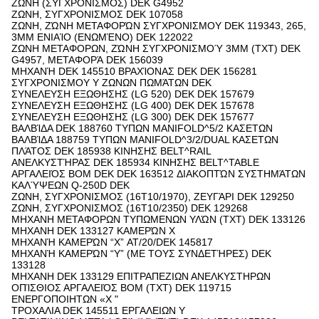
ΖΩΝΗ (ΣΥΓΧΡΟΝΙΣΜΟΣ) DEK G4952
ΖΩΝΗ, ΣΥΓΧΡΟΝΙΣΜΟΣ DEK 107058
ΖΩΝΗ, ΖΏΝΗ ΜΕΤΑΦΟΡΏΝ ΣΥΓΧΡΟΝΙΣΜΟΥ DEK 119343, 265,
3MM ΕΝΙΑΊΟ (ΕΝΩΜΈΝΟ) DEK 122022
ΖΩΝΗ ΜΕΤΑΦΟΡΩΝ, ΖΏΝΗ ΣΥΓΧΡΟΝΙΣΜΟΎ 3MM (TXT) DEK
G4957, ΜΕΤΑΦΟΡΆ DEK 156039
ΜΗΧΑΝΉ DEK 145510 ΒΡΑΧΊΟΝΑΣ DEK DEK 156281
ΣΥΓΧΡΟΝΙΣΜΟΥ Υ ΖΩΝΩΝ ΠΩΜΆΤΩΝ DEK
ΣΥΝΕΛΕΥΣΗ ΕΞΩΘΗΣΗΣ (LG 520) DEK DEK 157679
ΣΥΝΕΛΕΥΣΗ ΕΞΩΘΗΣΗΣ (LG 400) DEK DEK 157678
ΣΥΝΕΛΕΥΣΗ ΕΞΩΘΗΣΗΣ (LG 300) DEK DEK 157677
ΒΑΛΒΊΔΑ DEK 188760 ΤΥΠΩΝ MANIFOLD^5/2 ΚΑΣΕΤΩΝ
ΒΑΛΒΊΔΑ 188759 ΤΥΠΩΝ MANIFOLD^3/2/DUAL ΚΑΣΕΤΩΝ
ΠΛΆΤΟΣ DEK 185938 ΚΙΝΗΣΗΣ BELT^RAIL
ΑΝΕΛΚΥΣΤΉΡΑΣ DEK 185934 ΚΙΝΗΣΗΣ BELT^TABLE
ΑΡΓΑΛΕΙΌΣ BOM DEK DEK 163512 ΔΙΑΚΟΠΤΏΝ ΣΥΣΤΗΜΆΤΩΝ
ΚΑΛΎΨΕΩΝ Q-250D DEK
ΖΩΝΗ, ΣΥΓΧΡΟΝΙΣΜΟΣ (16T10/1970), ΖΕΥΓΆΡΙ DEK 129250
ΖΩΝΗ, ΣΥΓΧΡΟΝΙΣΜΟΣ (16T10/2350) DEK 129268
ΜΗΧΑΝΗ ΜΕΤΑΦΟΡΩΝ ΤΥΠΩΜΕΝΩΝ ΥΛΏΝ (TXT) DEK 133126
ΜΗΧΑΝΗ DEK 133127 ΚΑΜΕΡΏΝ X
ΜΗΧΑΝΉ ΚΑΜΕΡΏΝ “Χ” AT/20/DEK 145817
ΜΗΧΑΝΉ ΚΑΜΕΡΏΝ “Υ” (ΜΕ ΤΟΥΣ ΣΥΝΔΕΤΉΡΕΣ) DEK
133128
ΜΗΧΑΝΗ DEK 133129 ΕΠΙΤΡΑΠΕΖΙΩΝ ΑΝΕΛΚΥΣΤΗΡΩΝ
ΟΠΊΣΘΙΟΣ ΑΡΓΑΛΕΙΌΣ BOM (TXT) DEK 119715
ΕΝΕΡΓΟΠΟΙΗΤΩΝ «Χ "
ΤΡΟΧΑΛΙΑ DEK 145511 ΕΡΓΑΛΕΙΩΝ Y