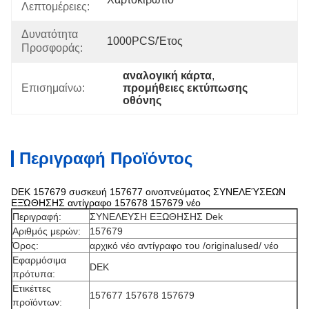
Λεπτομέρειες:
Δυνατότητα
1000PCS/έτος
Προσφοράς:
αναλογική κάρτα
, 
Επισημαίνω:
προμήθειες εκτύπωσης 
οθόνης
Περιγραφή Προϊόντος
DEK 157679 συσκευή 157677 οινοπνεύματος ΣΥΝΕΛΕΎΣΕΩΝ
ΕΞΏΘΗΣΗΣ αντίγραφο 157678 157679 νέο
Περιγραφή:
ΣΥΝΕΛΕΥΣΗ ΕΞΩΘΗΣΗΣ
Dek
Αριθμός μερών:
157679
Όρος:
αρχικό νέο αντίγραφο του /originalused/ νέο
Εφαρμόσιμα
DEK
πρότυπα:
Ετικέττες
157677 157678 157679
προϊόντων: