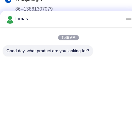
86--13861307079
tomas
E-mail
tomas@smtmachine-parts.com
7:46 AM
Διεύθυνση
D-526, Haye Science Park, 93# Weihe Road, Suzhou
Good day, what product are you looking for?
Industrial Park Suzhou, Jiangsu, 215127, Κίνα
Πολιτική Απορρήτου
|
Sitemap
Κίνα Καλό Ποιότητα Μέρη μηχανών SMT Προμηθευτής. 2017-
2026 SMT PARTS SUPPLY LTD Όλα. Όλα τα δικαιώματα
διατηρούνται.