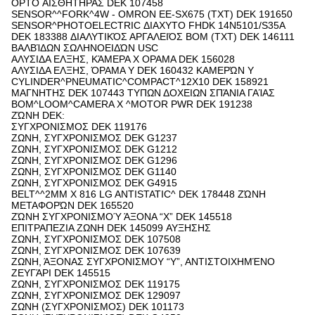
OPTO ΑΙΣΘΗΤΗΡΑΣ DEK 107458
SENSOR^^FORK^4W - OMRON EE-SX675 (TXT) DEK 191650
SENSOR^PHOTOELECTRIC ΔΙΑΧΥΤΟ FHDK 14N5101/S35A
DEK 183388 ΔΙΑΛΥΤΙΚΌΣ ΑΡΓΑΛΕΙΌΣ BOM (TXT) DEK 146111
ΒΑΛΒΊΔΩΝ ΣΩΛΗΝΟΕΙΔΏΝ USC
ΑΛΥΣΙΔΑ ΕΛΞΗΣ, ΚΆΜΕΡΑ Χ ΟΡΑΜΑ DEK 156028
ΑΛΥΣΙΔΑ ΕΛΞΗΣ, ΌΡΑΜΑ Υ DEK 160432 ΚΑΜΕΡΏΝ Υ
CYLINDER^PNEUMATIC^COMPACT^12X10 DEK 158921
ΜΑΓΝΗΤΗΣ DEK 107443 ΤΥΠΩΝ ΔΟΧΕΙΩΝ ΣΠΆΝΙΑ ΓΑΊΑΣ
BOM^LOOM^CAMERA Χ ^MOTOR PWR DEK 191238
ΖΏΝΗ DEK:
ΣΥΓΧΡΟΝΙΣΜΟΣ DEK 119176
ΖΩΝΗ, ΣΥΓΧΡΟΝΙΣΜΟΣ DEK G1237
ΖΩΝΗ, ΣΥΓΧΡΟΝΙΣΜΟΣ DEK G1212
ΖΩΝΗ, ΣΥΓΧΡΟΝΙΣΜΟΣ DEK G1296
ΖΩΝΗ, ΣΥΓΧΡΟΝΙΣΜΟΣ DEK G1140
ΖΩΝΗ, ΣΥΓΧΡΟΝΙΣΜΟΣ DEK G4915
BELT^^2MM Χ 816 LG ANTISTATIC^ DEK 178448 ΖΏΝΗ
ΜΕΤΑΦΟΡΏΝ DEK 165520
ΖΏΝΗ ΣΥΓΧΡΟΝΙΣΜΟΎ ΆΞΟΝΑ “Χ” DEK 145518
ΕΠΙΤΡΑΠΕΖΙΑ ΖΩΝΗ DEK 145099 ΑΥΞΗΣΗΣ
ΖΩΝΗ, ΣΥΓΧΡΟΝΙΣΜΟΣ DEK 107508
ΖΩΝΗ, ΣΥΓΧΡΟΝΙΣΜΟΣ DEK 107639
ΖΩΝΗ, ΆΞΟΝΑΣ ΣΥΓΧΡΟΝΙΣΜΟΥ “Υ”, ΑΝΤΙΣΤΟΙΧΗΜΈΝΟ
ΖΕΥΓΆΡΙ DEK 145515
ΖΩΝΗ, ΣΥΓΧΡΟΝΙΣΜΟΣ DEK 119175
ΖΩΝΗ, ΣΥΓΧΡΟΝΙΣΜΟΣ DEK 129097
ΖΩΝΗ (ΣΥΓΧΡΟΝΙΣΜΟΣ) DEK 101173