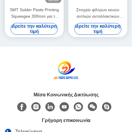
Βίντεο
SMT Solder Paste Printing
Στοιχείο φίλτρων κενών
Squeegee 300mm για το
αντλιών ανταλλακτικών
GKG Stencil Printer Τμήματα
εκτυπωτών DEK 163551
Βρείτε την καλύτερη
Βρείτε την καλύτερη
οθόνης εκτύπωσης
αρχικό νέο αντίγραφο νέο
τιμή
τιμή
Μέσα Κοινωνικής Δικτύωσης
Γρήγορη επικοινωνία
Τηλεφώνημα