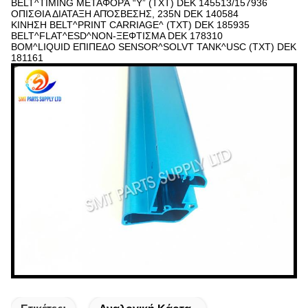
BELT^TIMING ΜΕΤΑΦΟΡΆ “Υ” (TXT) DEK 145513/157936
ΟΠΙΣΘΙΑ ΔΙΑΤΑΞΗ ΑΠΌΣΒΕΣΗΣ, 235N DEK 140584
ΚΙΝΗΣΗ BELT^PRINT CARRIAGE^ (TXT) DEK 185935
BELT^FLAT^ESD^NON-ΞΕΦΤΙΣΜΑ DEK 178310
BOM^LIQUID ΕΠΙΠΕΔΟ SENSOR^SOLVT TANK^USC (TXT) DEK
181161