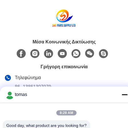
Μέσα Κοινωνικής Δικτύωσης
Γρήγορη επικοινωνία
Τηλεφώνημα
86--13861307079
tomas
E-mail
tomas@smtmachine-parts.com
8:28 AM
Διεύθυνση
D-526, Haye Science Park, 93# Weihe Road, Suzhou
Good day, what product are you looking for?