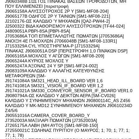
J9060348B ΣΩΣΤΟΣ ΠΙΝΑΚΑΣ ΒΑΣΕΩΝ ΤΡΟΦΟΔΟΤΩΝ, ΜΗ
ΠΟΥ ΕΛΛΙΜΕΝΙΖΕΙ [περιστροφή
J9065158A ΑΛΥΣΣΟΤΡΟΧΟΣ 2P Y [SM1-MF08-204]
J9065177B ΟΔΗΓΟΣ 2P Y ΤΑΙΝΙΩΝ [SM1-MF08-221]
J2102176-ΩΣ ΚΑΛΩΔΙΟ 'Y ΜΗΧΑΝΩΝ [QA2-PW44-2]
J2500322 ΒΙΔΑ ΚΑΘΟΡΙΣΜΟΥ ΑΛΥΣΣΟΤΡΟΧΩΝ [TF44-024]
J4809051A PBPI-8SA [PBPI-8SA]
J7053686A ΤΟΠ ΕΠΙΜΕΤΑΛΛΩΤΗΣ ΠΩΜΑΤΩΝ [J7053686A]
ΆΝΟΙΞΗ 4E Π-ΜΟΧΛΏΝ J7066048B [SM1-MF08-133R1]
J7153329A CYL ΥΠΟΣΤΉΡΙΓΜΑ-Ρ [J7153329A]
ΠΊΝΑΚΑΣ J9060051A DSP [ΠΕΡΙΣΤΡΟΦΉ 1,0 ΠΙΝΆΚΩΝ DSP]
J9065165A ΜΟΧΛΟΣ Y ΑΓΩΓΩΝ [SM1-MF08-209]
J9065244A ΚΥΡΙΟΣ ΜΟΧΛΟΣ Y
J9065247A ΆΞΟΝΑΣ 24 Y SP [SM1-MF24-002]
J9083109A ΚΑΛΩΔΙΟ Y ΑΛΛΑΓΗΣ ΚΑΤΕΥΘΥΝΣΗΣ
ΜΕΤΑΦΟΡΕΩΝ [SM-
J91741084A SM321_HEAD_ILL_BOARD VER 1,6
J91741081A SM321_VISION_IF_BOARD VER 1,2
J91741021A SM330_CONVEYOR_SENSOR_IF_BOARD VER1.0
J9080794A-ΩΣ ΚΑΛΩΔΙΟ Y ΔΕΙΚΤΩΝ ΑΕΡΑ [SM-CV026]
ΚΑΛΏΔΙΟ Y ΣΥΝΗΜΜΈΝΟΥ ΜΗΧΑΝΏΝ J90800114C_AS Z456
ΚΑΛΏΔΙΟ Y MK-MD12 ΣΥΝΗΜΜΈΝΟΥ ΜΗΧΑΝΏΝ J90610234D
Z4/5/6
J90551016A CAMERA_COVER_BOARD_Y
J7352003A ΜΑΞΙΛΑΡΙ ΠΩΜΑΤΩΝ [J7352003A]
J7265175A ΛΑΒΗ (ΜΗ ΑΥΤΟ) [SM1-MF08-150]
J72550021C ΣΩΛΗΝΑΣ ΠΥΡΙΤΙΟΥ (Ο ΜΑΥΡΟΣ; 1; 70; 1; 77; 1;
77; 1; 78)