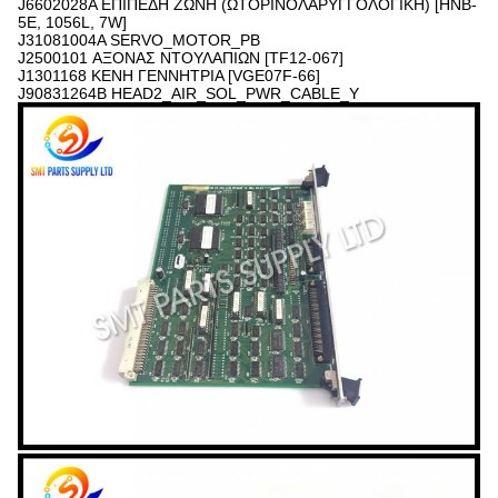
J6602028A ΕΠΙΠΕΔΗ ΖΩΝΗ (ΩΤΟΡΙΝΟΛΑΡΥΓΓΟΛΟΓΙΚΗ) [HNB-
5E, 1056L, 7W]
J31081004A SERVO_MOTOR_PB
J2500101 ΑΞΟΝΑΣ ΝΤΟΥΛΑΠΙΩΝ [TF12-067]
J1301168 ΚΕΝΗ ΓΕΝΝΗΤΡΙΑ [VGE07F-66]
J90831264B HEAD2_AIR_SOL_PWR_CABLE_Y