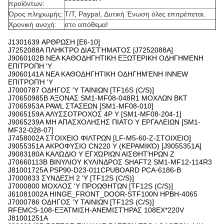
προϊόντων:
Όρος πληρωμής:
T/T, Paypal, Δυτική Ένωση όλες επιτρέπεται.
Χρονική ανοχή:
στο απόθεμα!
J1301639 ΑΡΘΡΩΣΗ [E6-10]
J7252088A ΠΛΗΚΤΡΟ ΔΙΑΣΤΉΜΑΤΟΣ [J7252088A]
J9060102B ΝΕΑ ΚΑΘΟΔΗΓΗΤΙΚΗ ΕΞΩΤΕΡΙΚΗ ΟΔΗΓΗΜΕΝΗ
ΕΠΙΤΡΟΠΗ 'Y
J9060141A ΝΕΑ ΚΑΘΟΔΗΓΗΤΙΚΗ ΟΔΗΓΗΜΈΝΗ INNEW
ΕΠΙΤΡΟΠΉ 'Y
J7000787 ΟΔΗΓΟΣ 'Y ΤΑΙΝΙΩΝ [TF16S (C/S)]
J70650985B ΆΞΟΝΑΣ SM1-MF08-048R1 ΜΟΧΛΩΝ BKT
J7065953A PAWL ΣΤΑΣΕΩΝ [SM1-MF08-010]
J9065159A ΑΛΥΣΣΟΤΡΟΧΟΣ 4P Y [SM1-MF08-204-1]
J9065239A ΜΗ ΑΠΑΣΧΟΛΗΣΗΣ ΠΙΑΤΟ Y ΕΡΓΑΛΕΙΩΝ [SM1-
MF32-028-07]
J7458002A ΣΤΟΙΧΕΙΟ ΦΙΛΤΡΩΝ [LF-M5-60-Ζ-ΣΤΟΙΧΕΙΟ]
J9055351A ΑΚΡΟΦΥΣΙΟ CN220 Y (ΚΕΡΑΜΙΚΌ) [J9055351A]
J9083180A ΚΑΛΏΔΙΟ Y ΕΓΧΏΡΙΩΝ ΑΙΣΘΗΤΉΡΩΝ Ζ
J70660113B ΒΙΝΥΛΙΟΥ ΚΥΛΙΝΔΡΟΣ SHAFT2 SM1-MF12-114R3
J81001725A PSP90-D23-011CPUBOARD PCA-6186-Β
J7000833 ΣΥΝΔΕΣΗ 2 'Y [TF12S (C/S)]
J7000800 ΜΟΧΛΟΣ 'Y ΠΡΟΩΘΗΤΩΝ [TF12S (C/S)]
J61081002A HINGE_FRONT_DOOR-STF100N HPBH-4065
J7000786 ΟΔΗΓΟΣ 'Y ΤΑΙΝΙΩΝ [TF12S (C/S)]
RFEMCS-108-ΕΞΆΤΜΙΣΗ-ΑΝΕΜΙΣΤΉΡΑΣ 108EX*220V
J81001251A