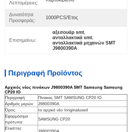
Λεπτομέρειες:
Δυνατότητα
1000PCS/έτος
Προσφοράς:
αξεσουάρ smt
, 
ανταλλακτικά smt
, 
Επισημαίνω:
ανταλλακτικά μηχανών SMT 
J9800390A
Περιγραφή Προϊόντος
Αρχικός νέος πινάκων J9800390A SMT Samsung Samsung
CP20 IO
Περιγραφή:
Πίνακας SMT SAMSUNG CP20 IO
Αριθμός μερών:
J9800390A
Όρος:
το αρχικό νέο /originalused
Εφαρμόσιμα
SAMSUNG CP20
πρότυπα:
Ετικέττες
J9800390A