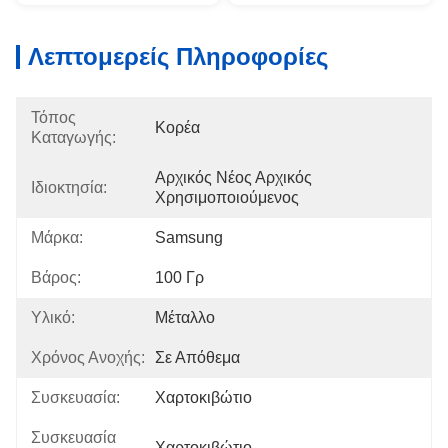
Λεπτομερείς Πληροφορίες
Τόπος
Κορέα
Καταγωγής:
Αρχικός Νέος Αρχικός 
Ιδιοκτησία:
Χρησιμοποιούμενος
Μάρκα:
Samsung
Βάρος:
100 Γρ
Υλικό:
Μέταλλο
Χρόνος Ανοχής:
Σε Απόθεμα
Συσκευασία:
Χαρτοκιβώτιο
Συσκευασία
Χαρτοκιβώτιο