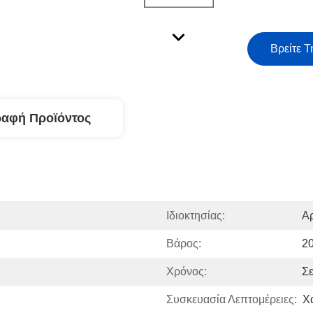
Βρείτε Τ
ραφή Προϊόντος
Ιδιοκτησίας:
Α
Βάρος:
2
Χρόνος:
Σ
Συσκευασία Λεπτομέρειες:
Χ