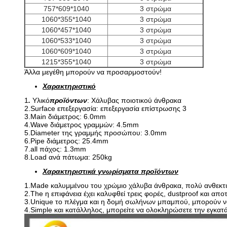
757*609*1040
3 στρώμα
1060*355*1040
3 στρώμα
1060*457*1040
3 στρώμα
1060*533*1040
3 στρώμα
1060*609*1040
3 στρώμα
1215*355*1040
3 στρώμα
Άλλα μεγέθη μπορούν να προσαρμοστούν!
Χαρακτηριστικό
1
.
Υλικό
προϊόντων
: Χάλυβας ποιοτικού άνθρακα
2.Surface επεξεργασία: επεξεργασία επίστρωσης 3
3.Main διάμετρος: 6.0mm
4.Wave διάμετρος γραμμών: 4.5mm
5.Diameter της γραμμής προσώπου: 3.0mm
6.Pipe διάμετρος: 25.4mm
7.all πάχος: 1.3mm
8.Load ανά πάτωμα: 250kg
Χαρακτηριστικά γνωρίσματα προϊόντων
1.Made καλυμμένου του χρώμιο χάλυβα άνθρακα, πολύ ανθεκτι
2.The η επιφάνεια έχει καλυφθεί τρεις φορές, dustproof και απο
3.Unique το πλέγμα και η δομή σωλήνων μπαμπού, μπορούν να
4.Simple και κατάλληλος, μπορείτε να ολοκληρώσετε την εγκατ