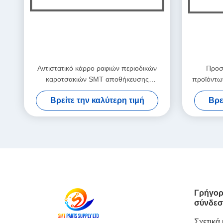
Αντιστατικό κάρρο ραφιών περιοδικών
Προσ
καροτσακιών SMT αποθήκευσης
προϊόντων
προϊόντων PCB ESD στο απόθεμα
τ
Βρείτε την καλύτερη τιμή
Βρε
Γρήγορ
σύνδεσ
Σχετικά