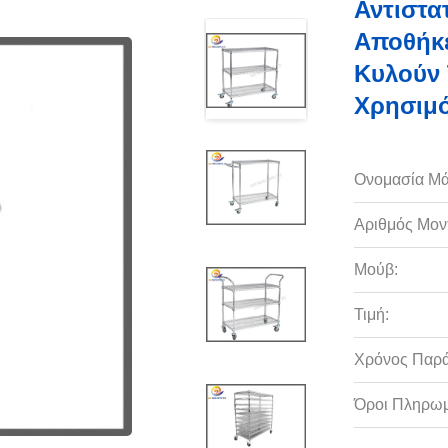
Αντιστα
Αποθήκ
Κυλούν 
Χρησιμ
Ονομασία Μά
Αριθμός Μον
Μούβ:
Τιμή:
Χρόνος Παρ
Όροι Πληρωμ