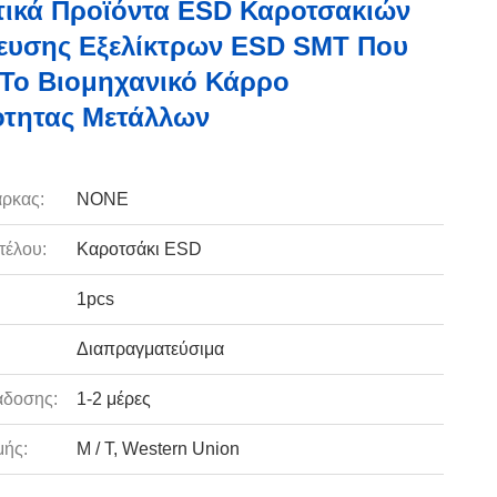
τικά Προϊόντα ESD Καροτσακιών
ευσης Εξελίκτρων ESD SMT Που
Το Βιομηχανικό Κάρρο
ότητας Μετάλλων
ρκας:
NONE
τέλου:
Καροτσάκι ESD
1pcs
Διαπραγματεύσιμα
άδοσης:
1-2 μέρες
ής:
Μ / Τ, Western Union