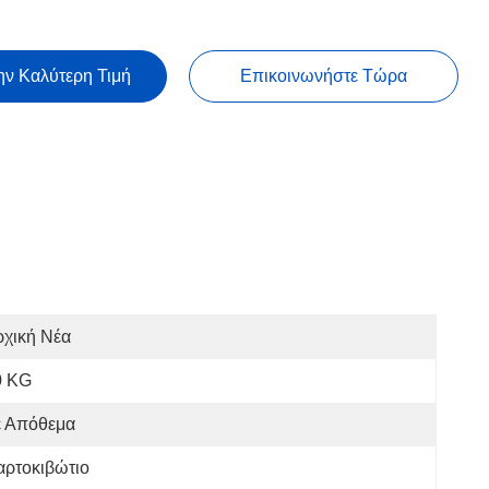
ην Καλύτερη Τιμή
Επικοινωνήστε Τώρα
ρχική Νέα
0 KG
ε Απόθεμα
αρτοκιβώτιο